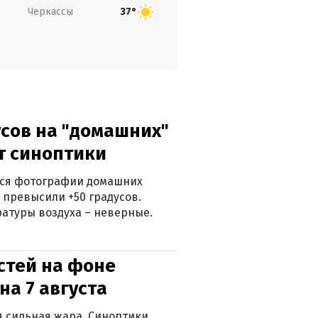
Черкассы
37°
сов на "домашних"
ят синоптики
ться фотографии домашних
 превысили +50 градусов.
атуры воздуха – неверные.
стей на фоне
на 7 августа
ся сильная жара. Синоптики