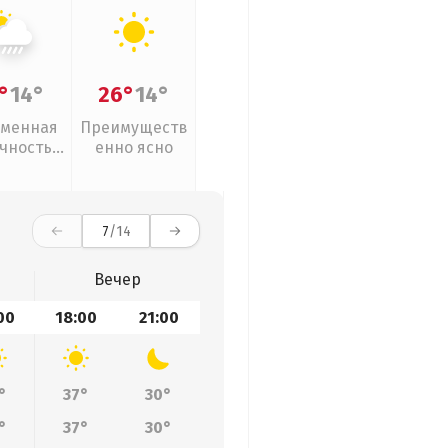
°
14°
26°
14°
менная
Преимуществ
чность,
енно ясно
ивни
7
/14
Вечер
00
18:00
21:00
°
37°
30°
°
37°
30°