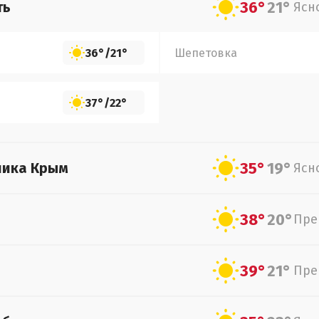
36°
21°
ть
Ясн
36°
/
21°
Шепетовка
37°
/
22°
35°
19°
лика Крым
Ясн
38°
20°
Пре
39°
21°
Пре