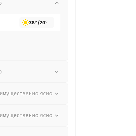
о
38°
/
20°
о
имущественно ясно
имущественно ясно