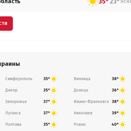
35°
23°
область
Ясн
СТИ
краины
Симферополь
Винница
35°
38°
Днепр
Донецк
35°
36°
Запорожье
Ивано-Франковск
37°
38°
Луганск
Николаев
37°
39°
Полтава
Ровно
35°
40°