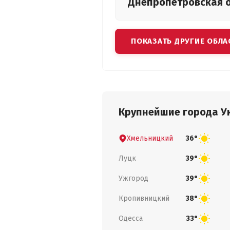
Днепропетровская
ПОКАЗАТЬ ДРУГИЕ ОБЛА
Крупнейшие города У
Хмельницкий
36°
Луцк
39°
Ужгород
39°
Кропивницкий
38°
Одесса
33°