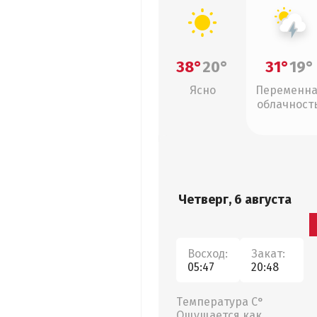
38°
20°
31°
19°
Ясно
Переменн
облачность
грозы
Четверг, 6 августа
Восход:
Закат:
05:47
20:48
Температура С°
Ощущается как