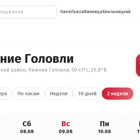
Киев
Львов
Винница
Хмельницкий
ние Головли
кий район, Нижние Головли, 50.41°С, 26.8°В
ера
По часам
Неделя
10 дней
2 недели
Сб
Вс
Пн
08.08
09.08
10.08
1