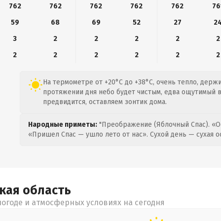
762
762
762
762
762
76
59
68
69
52
27
2
3
2
2
2
2
2
2
2
2
2
2
2
На термометре от +20°C до +38°C, очень тепло, держи
протяжении дня небо будет чистым, едва ощутимый ве
предвидится, оставляем зонтик дома.
Народные приметы:
"Преображение (Яблочный Спас). «О
«Пришел Спас — ушло лето от нас». Сухой день — сухая о
цкая
область
огоде и атмосферных условиях на сегодня