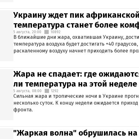
Украину ждет пик африканской
температура станет более ком
5 августа,
20:00
10892
В ближайшие дни жара, охватившая Украину, дости
температура воздуха будет достигать +40 градусов,
раскаленному воздуху начнет приходить более про
Жара не спадает: где ожидаютс
ли температура на этой неделе
5 августа,
08:00
1292
Сильная жара и тропические ночи в Украине прог
несколько суток. К концу недели ожидается прихо
фронта.
"Жаркая волна" обрушилась на