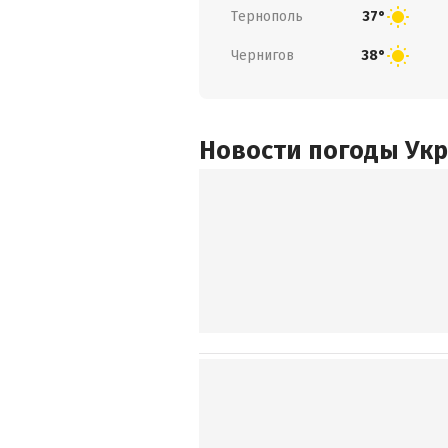
Тернополь
37°
Чернигов
38°
Новости погоды Ук