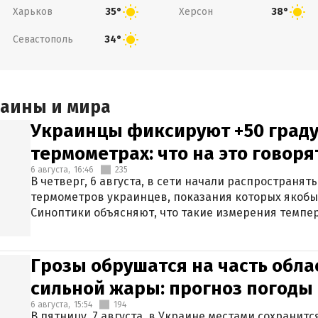
Харьков
Херсон
35°
38°
Севастополь
34°
раины и мира
Украинцы фиксируют +50 граду
термометрах: что на это говор
6 августа,
16:46
235
В четверг, 6 августа, в сети начали распространя
термометров украинцев, показания которых якобы
Синоптики объясняют, что такие измерения темпер
Грозы обрушатся на часть обла
сильной жары: прогноз погоды 
6 августа,
15:54
194
В пятницу, 7 августа, в Украине местами сохранит