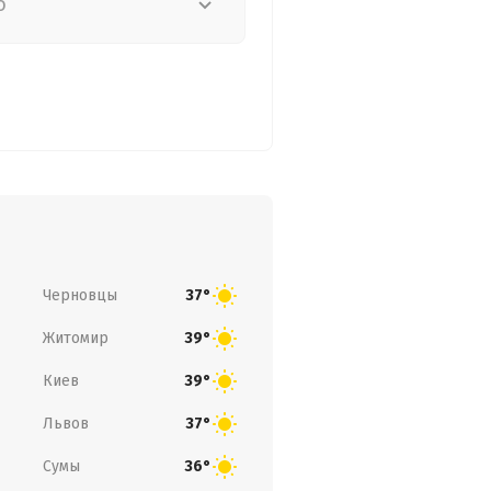
о
Черновцы
37°
Житомир
39°
Киев
39°
Львов
37°
Сумы
36°