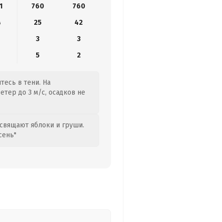
1
760
760
4
25
42
3
3
5
2
тесь в тени. На
тер до 3 м/с, осадков не
свящают яблоки и груши.
сень"