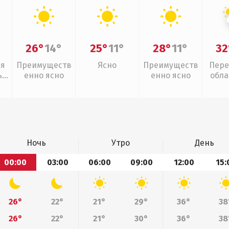
26°
14°
25°
11°
28°
11°
32
ая
Преимуществ
Ясно
Преимуществ
Пере
,
енно ясно
енно ясно
обла
л
Ночь
Утро
День
00:00
03:00
06:00
09:00
12:00
15:
26°
22°
21°
29°
36°
38
26°
22°
21°
30°
36°
38