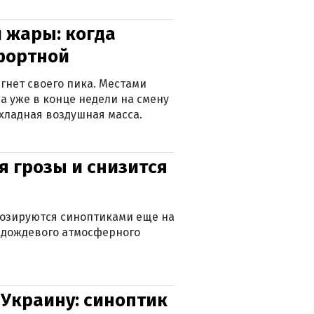
 жары: когда
фортной
гнет своего пика. Местами
 а уже в конце недели на смену
хладная воздушная масса.
я грозы и снизится
нозируются синоптиками еще на
д дождевого атмосферного
 Украину: синоптик