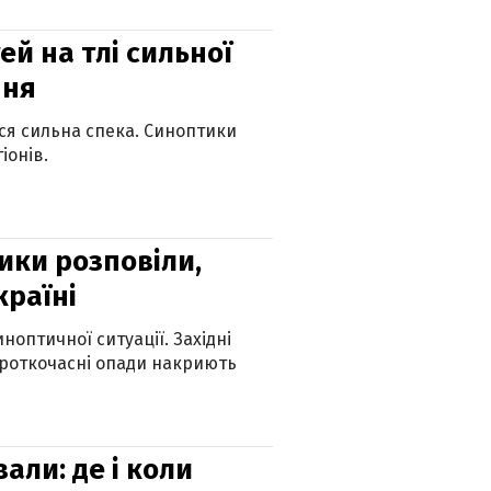
й на тлі сильної
пня
ься сильна спека. Синоптики
іонів.
ики розповіли,
країні
оптичної ситуації. Західні
ороткочасні опади накриють
вали: де і коли