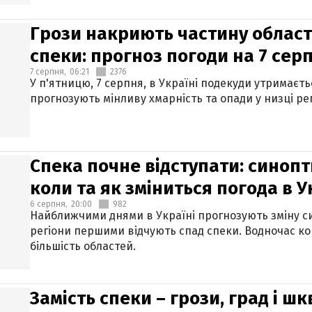
Грози накриють частину областе
спеки: прогноз погоди на 7 сер
7 серпня,
06:21
2376
У п'ятницю, 7 серпня, в Україні подекуди утримаєт
прогнозують мінливу хмарність та опади у низці рег
Спека почне відступати: синопт
коли та як зміниться погода в У
6 серпня,
20:00
982
Найближчими днями в Україні прогнозують зміну син
регіони першими відчують спад спеки. Водночас к
більшість областей.
Замість спеки – грози, град і шк