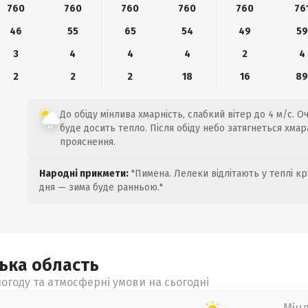
760
760
760
760
760
76
46
55
65
54
49
59
3
4
4
4
2
4
2
2
2
18
16
8
До обіду мінлива хмарність, слабкий вітер до 4 м/с. Оч
буде досить тепло. Після обіду небо затягнеться хмар
прояснення.
Народні прикмети:
"Пимена. Лелеки відлітають у теплі кр
дня — зима буде ранньою."
цька
область
огоду та атмосферні умови на сьогодні