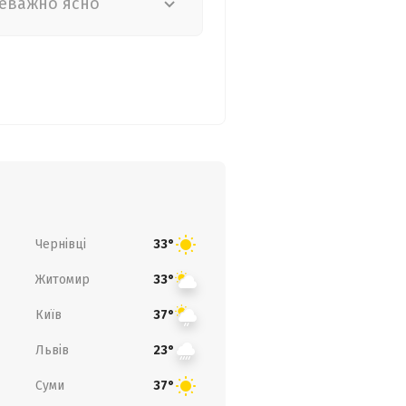
еважно ясно
Чернівці
33°
Житомир
33°
Київ
37°
Львів
23°
Суми
37°