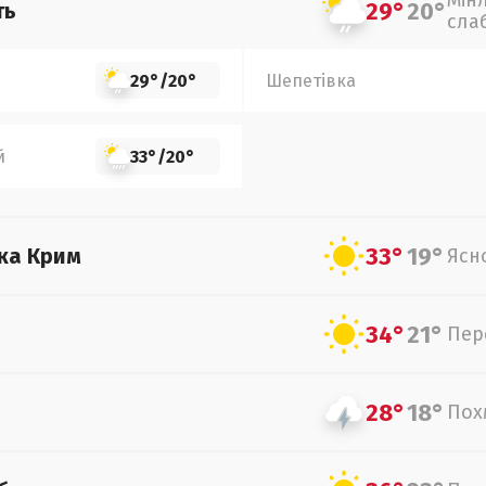
Мін
29°
20°
ть
сла
29°
/
20°
Шепетівка
й
33°
/
20°
33°
19°
ка Крим
Ясн
34°
21°
Пер
28°
18°
Пох