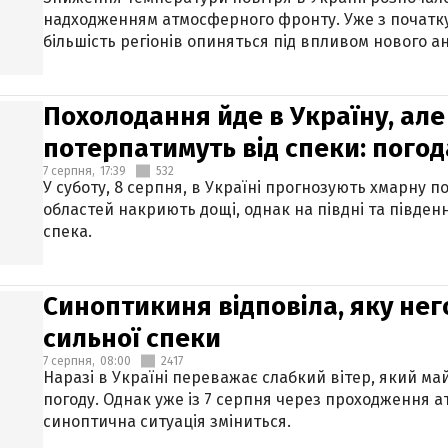
надходженням атмосферного фронту. Уже з початку
більшість регіонів опиняться під впливом нового а
Похолодання йде в Україну, але
потерпатимуть від спеки: погод
7 серпня,
17:39
532
У суботу, 8 серпня, в Україні прогнозують хмарну п
областей накриють дощі, однак на півдні та півден
спека.
Синоптикиня відповіла, яку нег
сильної спеки
7 серпня,
08:00
2417
Наразі в Україні переважає слабкий вітер, який м
погоду. Однак уже із 7 серпня через проходження 
синоптична ситуація зміниться.