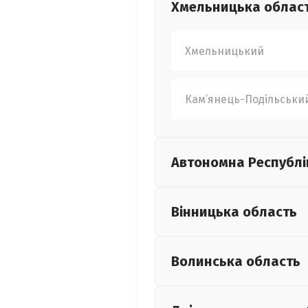
Хмельницька
облас
Хмельницький
Кам’янець-Подільськи
Автономна Республі
Вінницька
область
Волинська
область