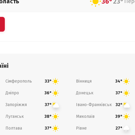
36°
23°
бласть
Пер
їні
Сімферополь
Вінниця
33°
34°
Дніпро
Донецьк
36°
37°
Запоріжжя
Івано-Франківськ
37°
32°
Луганськ
Миколаїв
38°
39°
Полтава
Рівне
37°
27°