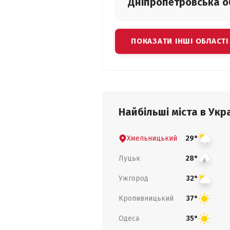
Дніпропетровська
о
ПОКАЗАТИ ІНШІ ОБЛАСТІ
Найбільші міста в Укра
Хмельницький
29°
Луцьк
28°
Ужгород
32°
Кропивницький
37°
Одеса
35°