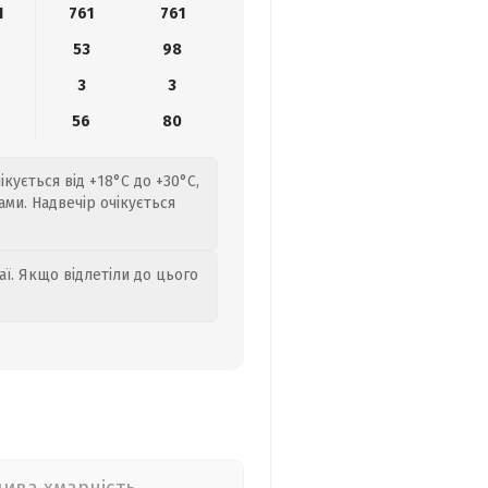
1
761
761
53
98
3
3
9
56
80
ікується від +18°C до +30°C,
ами. Надвечір очікується
аї. Якщо відлетіли до цього