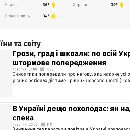
Харків
Херсон
36°
39°
Севастополь
34°
ни та світу
Грози, град і шквали: по всій У
штормове попередження
7 серпня,
21:00
1088
Синоптики попередили про негоду, яка накриє усі об
різних регіонах діятиме І рівень небезпечності (жов
В Україні дещо похолодає: як н
спека
7 серпня,
20:00
1411
Зниження температури повітря в Україні розпочалос