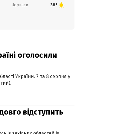
Черкаси
38°
країні оголосили
ласті України. 7 та 8 серпня у
тий).
адовго відступить
ь із західних областей із