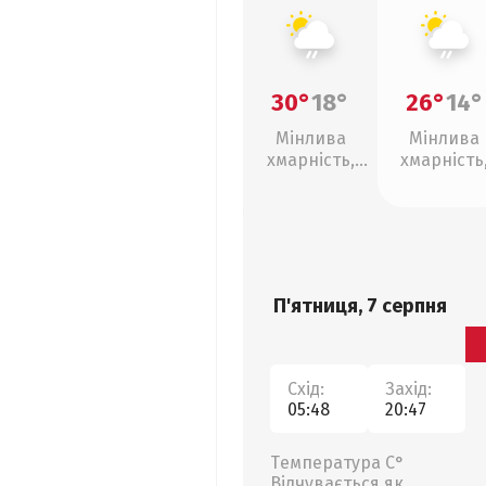
30°
18°
26°
14°
Мінлива
Мінлива
хмарність,
хмарність
слабкий дощ
слабкий д
П'ятниця, 7 серпня
Схід:
Захід:
05:48
20:47
Температура С°
Відчувається як