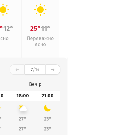
°
12°
25°
11°
Ясно
Переважно
ясно
7
/14
Вечір
00
18:00
21:00
°
27°
23°
°
27°
23°