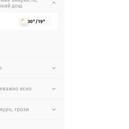
лива хмарність,
бкий дощ
30°
/
19°
о
еважно ясно
муро, грози