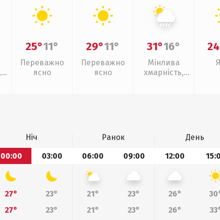
25°
11°
29°
11°
31°
16°
24
Переважно
Переважно
Мінлива
,
ясно
ясно
хмарність,
ощ
зливи
Ніч
Ранок
День
00:00
03:00
06:00
09:00
12:00
15:
27°
23°
21°
23°
26°
30
27°
23°
21°
23°
26°
33