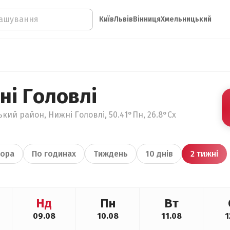
Київ
Львів
Вінниця
Хмельницький
ні Головлі
кий район, Нижні Головлі, 50.41°Пн, 26.8°Сх
ора
По годинах
Тиждень
10 днів
2 тижні
Нд
Пн
Вт
09.08
10.08
11.08
1