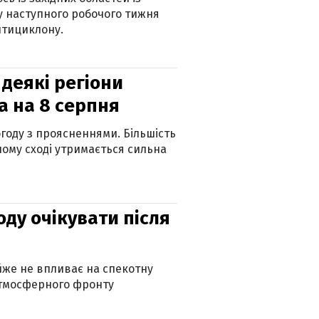
 наступного робочого тижня
нтициклону.
 деякі регіони
а на 8 серпня
огоду з проясненнями. Більшість
ному сході утримається сильна
оду очікувати після
айже не впливає на спекотну
атмосферного фронту