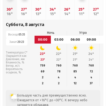
30°
27°
30°
34°
26°
25°
27°
16°
16°
13°
15°
14°
11°
12°
Суббота, 8 августа
Ночь
Утро
Восход:
05:35
00:00
03:00
06:00
09:00
1
Закат:
20:23
Температура С°
23°
22°
21°
24°
Ощущается как
Давление, мм
23°
22°
21°
24°
Влажность, %
759
760
760
760
Ветер, м/с
Вероятность
69
78
85
72
осадков, %
2
4
4
4
2
2
12
37
Большую часть дня преимущественно ясно.
Ожидается от +16°C до +30°C. К вечеру небо
затянется облаками.