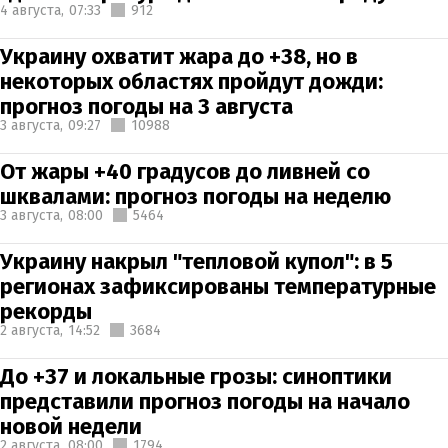
4 августа,
07:33
912
Украину охватит жара до +38, но в
некоторых областях пройдут дожди:
прогноз погоды на 3 августа
3 августа,
09:27
10988
От жары +40 градусов до ливней со
шквалами: прогноз погоды на неделю
3 августа,
08:00
5464
Украину накрыл "тепловой купол": в 5
регионах зафиксированы температурные
рекорды
2 августа,
14:52
3684
До +37 и локальные грозы: синоптики
представили прогноз погоды на начало
новой недели
2 августа,
08:00
1794