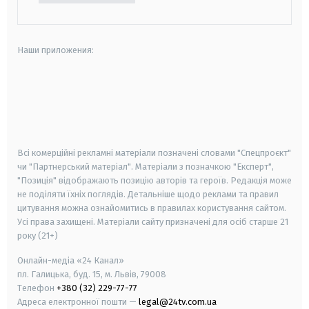
Наши приложения:
android
apple
smart tv
samsung smart tv
Всі комерційні рекламні матеріали позначені словами "Спецпроєкт"
чи "Партнерський матеріал". Матеріали з позначкою "Експерт",
"Позиція" відображають позицію авторів та героїв. Редакція може
не поділяти їхніх поглядів. Детальніше щодо реклами та правил
цитування можна ознайомитись в правилах користування сайтом.
Усі права захищені.
Матеріали сайту призначені для осіб старше
21
року (21+)
Онлайн-медіа «24 Канал»
пл. Галицька, буд. 15, м. Львів, 79008
Телефон
+380 (32) 229-77-77
Адреса електронної пошти —
legal@24tv.com.ua