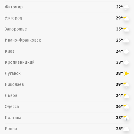
Житомир
22°
Ужгород
29°
Запорожье
35°
Ивано-Франковск
25°
Киев
24°
Кропивницкий
33°
Луганск
38°
Николаев
39°
Львов
24°
Одесса
36°
Полтава
33°
Ровно
25°