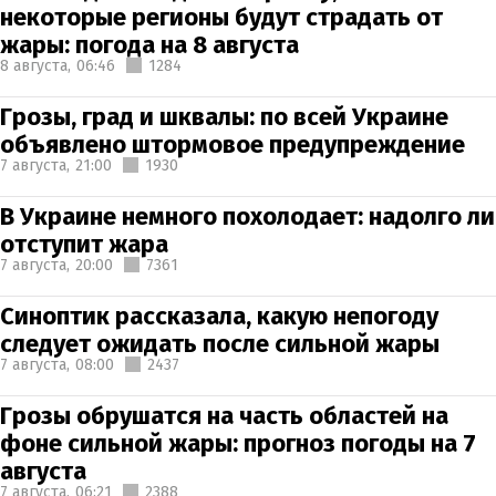
некоторые регионы будут страдать от
жары: погода на 8 августа
8 августа,
06:46
1284
Грозы, град и шквалы: по всей Украине
объявлено штормовое предупреждение
7 августа,
21:00
1930
В Украине немного похолодает: надолго ли
отступит жара
7 августа,
20:00
7361
Синоптик рассказала, какую непогоду
следует ожидать после сильной жары
7 августа,
08:00
2437
Грозы обрушатся на часть областей на
фоне сильной жары: прогноз погоды на 7
августа
7 августа,
06:21
2388