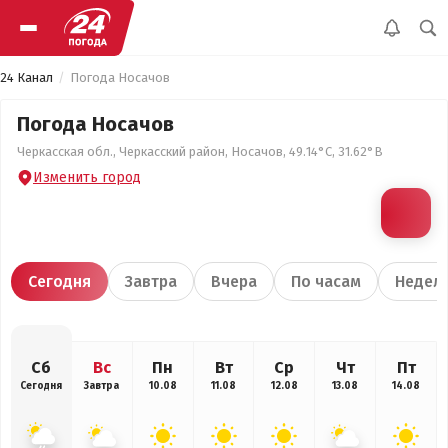
24 Канал
Погода Носачов
Погода Носачов
Черкасская обл., Черкасский район, Носачов, 49.14°С, 31.62°В
Изменить город
Сегодня
Завтра
Вчера
По часам
Недел
Сб
Вс
Пн
Вт
Ср
Чт
Пт
Сегодня
Завтра
10.08
11.08
12.08
13.08
14.08