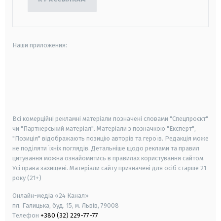
Наши приложения:
android
apple
smart tv
samsung smart tv
Всі комерційні рекламні матеріали позначені словами "Спецпроєкт"
чи "Партнерський матеріал". Матеріали з позначкою "Експерт",
"Позиція" відображають позицію авторів та героїв. Редакція може
не поділяти їхніх поглядів. Детальніше щодо реклами та правил
цитування можна ознайомитись в правилах користування сайтом.
Усі права захищені.
Матеріали сайту призначені для осіб старше
21
року (21+)
Онлайн-медіа «24 Канал»
пл. Галицька, буд. 15, м. Львів, 79008
Телефон
+380 (32) 229-77-77