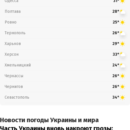
Одесса
31°
Полтава
28°
Ровно
25°
Тернополь
26°
Харьков
29°
Херсон
33°
Хмельницкий
24°
Черкассы
26°
Чернигов
26°
Севастополь
34°
Новости погоды Украины и мира
Часть Украины вновь накроют грозы: