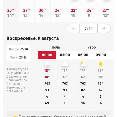
25°
27°
30°
24°
22°
24°
27°
14°
13°
14°
13°
10°
9°
12°
7
/14
Воскресенье, 9 августа
Ночь
Утро
Восход:
05:20
00:00
03:00
06:00
09:00
1
Закат:
20:18
Температура С°
18°
17°
14°
18°
Ощущается как
Давление, мм
18°
17°
14°
18°
Влажность, %
763
763
763
764
Ветер, м/с
Вероятность
93
93
82
67
осадков, %
4
4
4
5
49
30
16
6
С утра переменная облачность, легкий ветер до 5