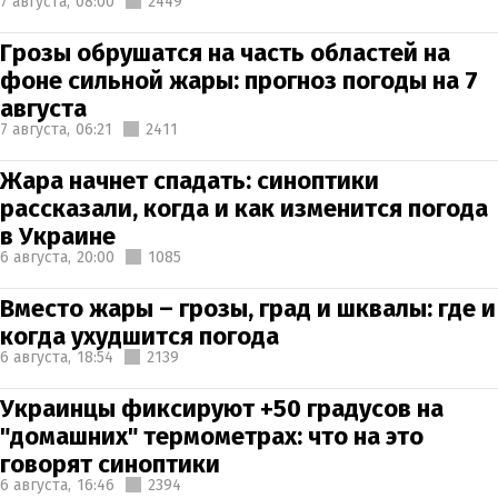
7 августа,
08:00
2449
Грозы обрушатся на часть областей на
фоне сильной жары: прогноз погоды на 7
августа
7 августа,
06:21
2411
Жара начнет спадать: синоптики
рассказали, когда и как изменится погода
в Украине
6 августа,
20:00
1085
Вместо жары – грозы, град и шквалы: где и
когда ухудшится погода
6 августа,
18:54
2139
Украинцы фиксируют +50 градусов на
"домашних" термометрах: что на это
говорят синоптики
6 августа,
16:46
2394