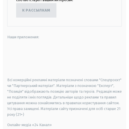
К РАССЫЛКАМ
Наши приложения:
android
apple
smart tv
samsung smart tv
Всі комерційні рекламні матеріали позначені словами "Спецпроєкт"
чи "Партнерський матеріал". Матеріали з позначкою "Експерт",
"Позиція" відображають позицію авторів та героїв. Редакція може
не поділяти їхніх поглядів. Детальніше щодо реклами та правил
цитування можна ознайомитись в правилах користування сайтом.
Усі права захищені.
Матеріали сайту призначені для осіб старше
21
року (21+)
Онлайн-медіа «24 Канал»