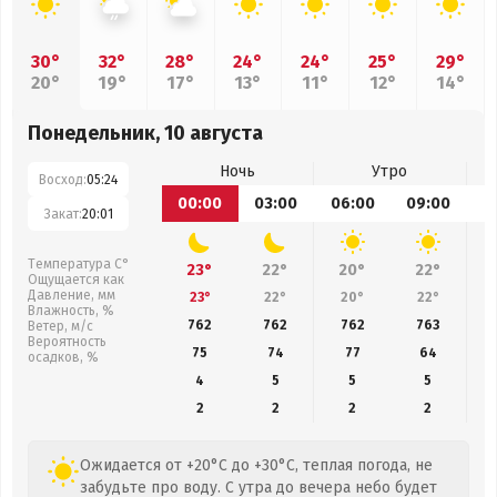
30°
32°
28°
24°
24°
25°
29°
20°
19°
17°
13°
11°
12°
14°
Понедельник, 10 августа
Ночь
Утро
Восход:
05:24
00:00
03:00
06:00
09:00
1
Закат:
20:01
Температура С°
23°
22°
20°
22°
Ощущается как
Давление, мм
23°
22°
20°
22°
Влажность, %
762
762
762
763
Ветер, м/с
Вероятность
75
74
77
64
осадков, %
4
5
5
5
2
2
2
2
Ожидается от +20°C до +30°C, теплая погода, не
забудьте про воду. С утра до вечера небо будет