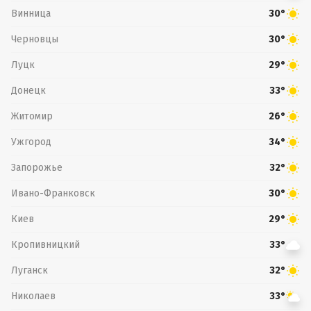
Винница
30°
Черновцы
30°
Луцк
29°
Донецк
33°
Житомир
26°
Ужгород
34°
Запорожье
32°
Ивано-Франковск
30°
Киев
29°
Кропивницкий
33°
Луганск
32°
Николаев
33°