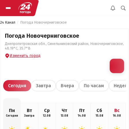
24 Канал
Погода Новочерниговское
Погода Новочерниговское
Днепропетровская обл., Синельниковский район, Новочерниговское,
48.19°С, 35.7°В
Изменить город
Сегодня
Завтра
Вчера
По часам
Недел
Пн
Вт
Ср
Чт
Пт
Сб
Вс
Сегодня
Завтра
12.08
13.08
14.08
15.08
16.08