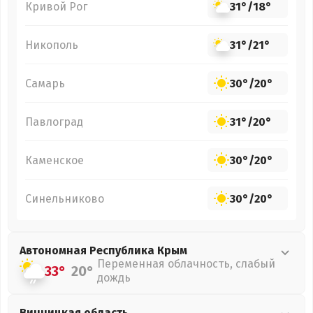
Кривой Рог
31°
/
18°
Никополь
31°
/
21°
Самарь
30°
/
20°
Павлоград
31°
/
20°
Каменское
30°
/
20°
Синельниково
30°
/
20°
Автономная Республика Крым
Переменная облачность, слабый
33°
20°
дождь
Винницкая
область