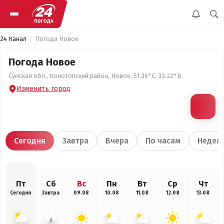
24 Канал
Погода Новое
Погода Новое
Сумская обл., Конотопский район, Новое, 51.36°С, 33.22°В
Изменить город
Сегодня
Завтра
Вчера
По часам
Недел
Пт
Сб
Вс
Пн
Вт
Ср
Чт
Сегодня
Завтра
09.08
10.08
11.08
12.08
13.08