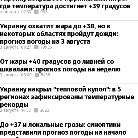
где температура достигнет +39 градусов
4 августа,
07:33
908
Украину охватит жара до +38, но в
некоторых областях пройдут дожди:
прогноз погоды на 3 августа
3 августа,
09:27
10936
От жары +40 градусов до ливней со
шквалами: прогноз погоды на неделю
3 августа,
08:00
5458
Украину накрыл "тепловой купол": в 5
регионах зафиксированы температурные
рекорды
2 августа,
14:52
3662
До +37 и локальные грозы: синоптики
представили прогноз погоды на начало