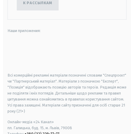
К РАССЫЛКАМ
Наши приложения:
android
apple
smart tv
samsung smart tv
Всі комерційні рекламні матеріали позначені словами "Спецпроєкт"
чи "Партнерський матеріал". Матеріали з позначкою "Експерт",
"Позиція" відображають позицію авторів та героїв. Редакція може
не поділяти їхніх поглядів. Детальніше щодо реклами та правил
цитування можна ознайомитись в правилах користування сайтом.
Усі права захищені.
Матеріали сайту призначені для осіб старше
21
року (21+)
Онлайн-медіа «24 Канал»
пл. Галицька, буд. 15, м. Львів, 79008
Телефон
+380 (32) 229-77-77