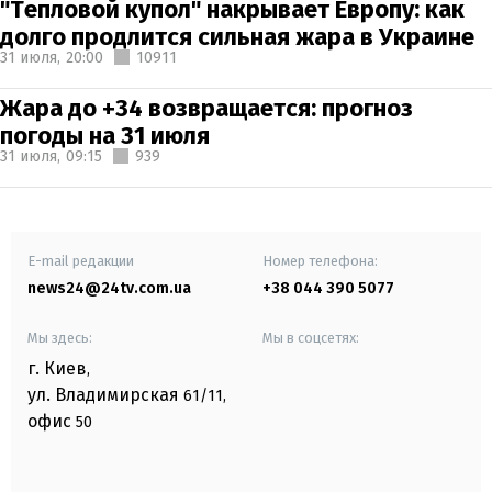
"Тепловой купол" накрывает Европу: как
долго продлится сильная жара в Украине
31 июля,
20:00
10911
Жара до +34 возвращается: прогноз
погоды на 31 июля
31 июля,
09:15
939
E-mail редакции
Номер телефона:
news24@24tv.com.ua
+38 044 390 5077
Мы здесь:
Мы в соцсетях:
г. Киев
,
ул. Владимирская
61/11,
офис
50