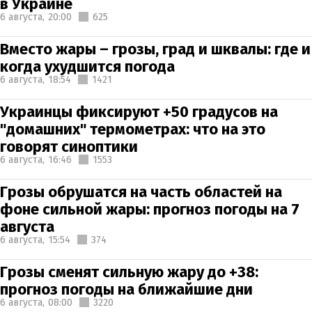
в Украине
6 августа,
20:00
625
Вместо жары – грозы, град и шквалы: где и
когда ухудшится погода
6 августа,
18:54
1421
Украинцы фиксируют +50 градусов на
"домашних" термометрах: что на это
говорят синоптики
6 августа,
16:46
1553
Грозы обрушатся на часть областей на
фоне сильной жары: прогноз погоды на 7
августа
6 августа,
15:54
374
Грозы сменят сильную жару до +38:
прогноз погоды на ближайшие дни
6 августа,
08:00
3220