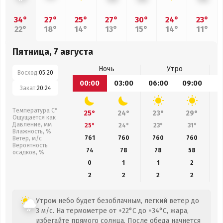
34°
27°
25°
27°
30°
24°
23°
22°
18°
14°
13°
15°
14°
11°
Пятница, 7 августа
Ночь
Утро
Восход:
05:20
00:00
03:00
06:00
09:00
1
Закат:
20:24
Температура С°
25°
24°
23°
29°
Ощущается как
Давление, мм
25°
24°
23°
31°
Влажность, %
761
760
760
760
Ветер, м/с
Вероятность
74
78
78
58
осадков, %
0
1
1
2
2
2
2
2
Утром небо будет безоблачным, легкий ветер до
3 м/с. На термометре от +22°C до +34°C, жара,
избегайте прямого солнца. После обеда начнется