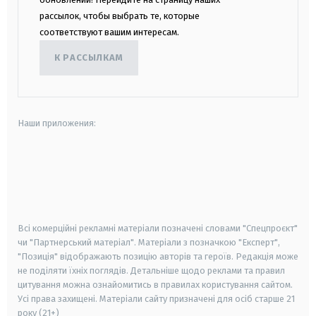
рассылок, чтобы выбрать те, которые
соответствуют вашим интересам.
К РАССЫЛКАМ
Наши приложения:
android
apple
smart tv
samsung smart tv
Всі комерційні рекламні матеріали позначені словами "Спецпроєкт"
чи "Партнерський матеріал". Матеріали з позначкою "Експерт",
"Позиція" відображають позицію авторів та героїв. Редакція може
не поділяти їхніх поглядів. Детальніше щодо реклами та правил
цитування можна ознайомитись в правилах користування сайтом.
Усі права захищені.
Матеріали сайту призначені для осіб старше
21
року (21+)