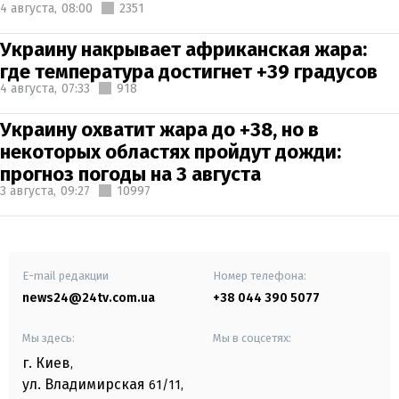
4 августа,
08:00
2351
Украину накрывает африканская жара:
где температура достигнет +39 градусов
4 августа,
07:33
918
Украину охватит жара до +38, но в
некоторых областях пройдут дожди:
прогноз погоды на 3 августа
3 августа,
09:27
10997
E-mail редакции
Номер телефона:
news24@24tv.com.ua
+38 044 390 5077
Мы здесь:
Мы в соцсетях:
г. Киев
,
ул. Владимирская
61/11,