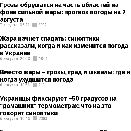
Грозы обрушатся на часть областей на
фоне сильной жары: прогноз погоды на 7
августа
7 августа,
06:21
2397
Жара начнет спадать: синоптики
рассказали, когда и как изменится погода
в Украине
6 августа,
20:00
1061
Вместо жары – грозы, град и шквалы: где и
когда ухудшится погода
6 августа,
18:54
2131
Украинцы фиксируют +50 градусов на
"домашних" термометрах: что на это
говорят синоптики
6 августа,
16:46
2383