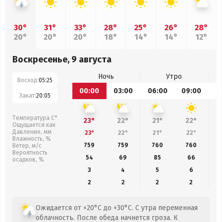
30°
31°
33°
28°
25°
26°
28°
20°
20°
20°
18°
14°
14°
12°
Воскресенье, 9 августа
Ночь
Утро
Восход:
05:25
00:00
03:00
06:00
09:00
1
Закат:
20:05
Температура С°
23°
22°
21°
22°
Ощущается как
Давление, мм
23°
22°
21°
22°
Влажность, %
759
759
760
760
Ветер, м/с
Вероятность
54
69
85
66
осадков, %
3
4
5
6
2
2
2
2
Ожидается от +20°C до +30°C. С утра переменная
облачность. После обеда начнется гроза. К