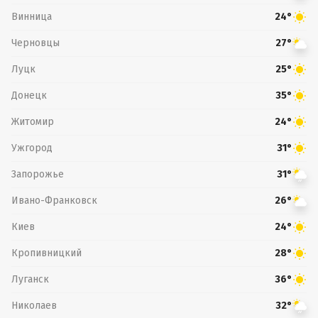
Винница
24°
Черновцы
27°
Луцк
25°
Донецк
35°
Житомир
24°
Ужгород
31°
Запорожье
31°
Ивано-Франковск
26°
Киев
24°
Кропивницкий
28°
Луганск
36°
Николаев
32°