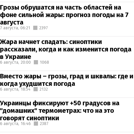
Грозы обрушатся на часть областей на
фоне сильной жары: прогноз погоды на 7
августа
7 августа,
06:21
2397
Жара начнет спадать: синоптики
рассказали, когда и как изменится погода
в Украине
6 августа,
20:00
1068
Вместо жары – грозы, град и шквалы: где и
когда ухудшится погода
6 августа,
18:54
2132
Украинцы фиксируют +50 градусов на
"домашних" термометрах: что на это
говорят синоптики
6 августа,
16:46
2387