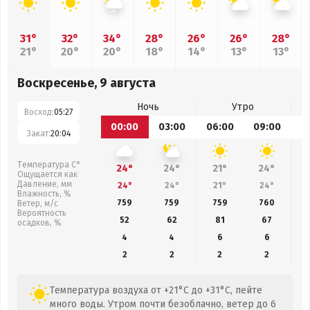
31°
32°
34°
28°
26°
26°
28°
21°
20°
20°
18°
14°
13°
13°
Воскресенье, 9 августа
Ночь
Утро
Восход:
05:27
00:00
03:00
06:00
09:00
1
Закат:
20:04
Температура С°
24°
24°
21°
24°
Ощущается как
Давление, мм
24°
24°
21°
24°
Влажность, %
759
759
759
760
Ветер, м/с
Вероятность
52
62
81
67
осадков, %
4
4
6
6
2
2
2
2
Температура воздуха от +21°C до +31°C, пейте
много воды. Утром почти безоблачно, ветер до 6