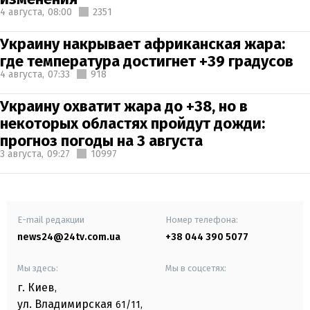
4 августа,
08:00
2351
Украину накрывает африканская жара:
где температура достигнет +39 градусов
4 августа,
07:33
918
Украину охватит жара до +38, но в
некоторых областях пройдут дожди:
прогноз погоды на 3 августа
3 августа,
09:27
10997
E-mail редакции
Номер телефона:
news24@24tv.com.ua
+38 044 390 5077
Мы здесь:
Мы в соцсетях:
г. Киев
,
ул. Владимирская
61/11,