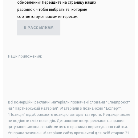
обновлений! Перейдите на страницу наших
рассылок, чтобы выбрать те, которые
соответствуют вашим интересам.
К РАССЫЛКАМ
Наши приложения:
android
apple
smart tv
samsung smart tv
Всі комерційні рекламні матеріали позначені словами "Спецпроєкт"
чи "Партнерський матеріал". Матеріали з позначкою "Експерт",
"Позиція" відображають позицію авторів та героїв. Редакція може
не поділяти їхніх поглядів. Детальніше щодо реклами та правил
цитування можна ознайомитись в правилах користування сайтом.
Усі права захищені.
Матеріали сайту призначені для осіб старше
21