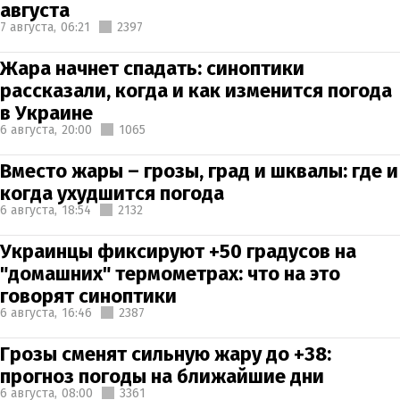
августа
7 августа,
06:21
2397
Жара начнет спадать: синоптики
рассказали, когда и как изменится погода
в Украине
6 августа,
20:00
1065
Вместо жары – грозы, град и шквалы: где и
когда ухудшится погода
6 августа,
18:54
2132
Украинцы фиксируют +50 градусов на
"домашних" термометрах: что на это
говорят синоптики
6 августа,
16:46
2387
Грозы сменят сильную жару до +38:
прогноз погоды на ближайшие дни
6 августа,
08:00
3361