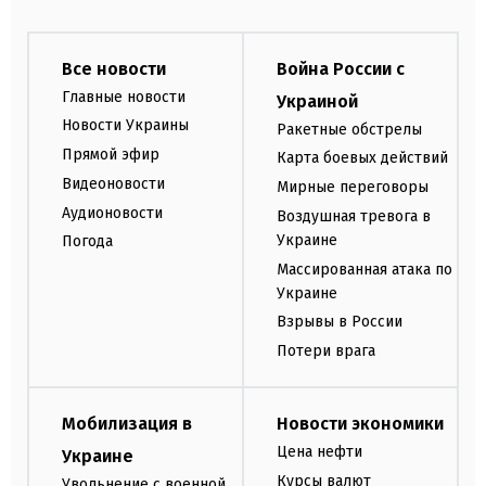
Все новости
Война России с
Главные новости
Украиной
Новости Украины
Ракетные обстрелы
Прямой эфир
Карта боевых действий
Видеоновости
Мирные переговоры
Аудионовости
Воздушная тревога в
Украине
Погода
Массированная атака по
Украине
Взрывы в России
Потери врага
Мобилизация в
Новости экономики
Цена нефти
Украине
Курсы валют
Увольнение с военной