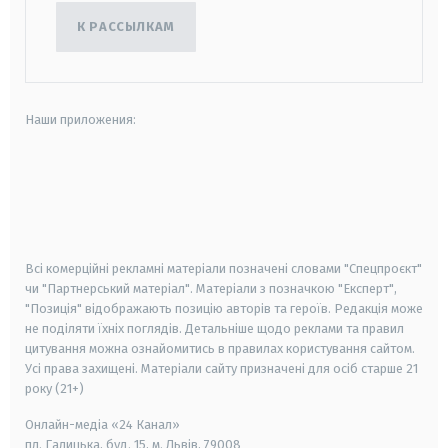
К РАССЫЛКАМ
Наши приложения:
android
apple
smart tv
samsung smart tv
Всі комерційні рекламні матеріали позначені словами "Спецпроєкт"
чи "Партнерський матеріал". Матеріали з позначкою "Експерт",
"Позиція" відображають позицію авторів та героїв. Редакція може
не поділяти їхніх поглядів. Детальніше щодо реклами та правил
цитування можна ознайомитись в правилах користування сайтом.
Усі права захищені.
Матеріали сайту призначені для осіб старше
21
року (21+)
Онлайн-медіа «24 Канал»
пл. Галицька, буд. 15, м. Львів, 79008