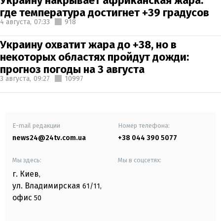
Украину накрывает африканская жара:
где температура достигнет +39 градусов
4 августа,
07:33
918
Украину охватит жара до +38, но в
некоторых областях пройдут дожди:
прогноз погоды на 3 августа
3 августа,
09:27
10997
E-mail редакции
Номер телефона:
news24@24tv.com.ua
+38 044 390 5077
Мы здесь:
Мы в соцсетях:
г. Киев
,
ул. Владимирская
61/11,
офис
50