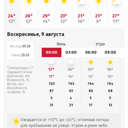
24°
26°
29°
23°
21°
21°
27°
13°
12°
14°
12°
10°
9°
11°
Воскресенье, 9 августа
Ночь
Утро
Восход:
05:26
00:00
03:00
06:00
09:00
1
Закат:
20:20
Температура С°
17°
16°
13°
18°
Ощущается как
Давление, мм
17°
16°
13°
18°
Влажность, %
763
763
764
764
Ветер, м/с
Вероятность
87
92
86
68
осадков, %
5
4
5
5
31
21
17
13
Ожидается от +13°C до +24°C, отличная погода
для пребывания на улице. Утром и днем небо