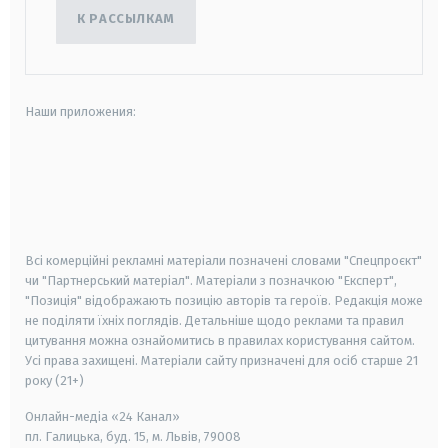
К РАССЫЛКАМ
Наши приложения:
android
apple
smart tv
samsung smart tv
Всі комерційні рекламні матеріали позначені словами "Спецпроєкт"
чи "Партнерський матеріал". Матеріали з позначкою "Експерт",
"Позиція" відображають позицію авторів та героїв. Редакція може
не поділяти їхніх поглядів. Детальніше щодо реклами та правил
цитування можна ознайомитись в правилах користування сайтом.
Усі права захищені.
Матеріали сайту призначені для осіб старше
21
року (21+)
Онлайн-медіа «24 Канал»
пл. Галицька, буд. 15, м. Львів, 79008