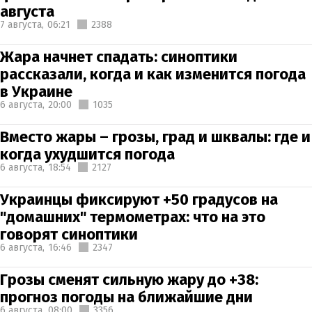
августа
7 августа,
06:21
2388
Жара начнет спадать: синоптики
рассказали, когда и как изменится погода
в Украине
6 августа,
20:00
1035
Вместо жары – грозы, град и шквалы: где и
когда ухудшится погода
6 августа,
18:54
2127
Украинцы фиксируют +50 градусов на
"домашних" термометрах: что на это
говорят синоптики
6 августа,
16:46
2347
Грозы сменят сильную жару до +38:
прогноз погоды на ближайшие дни
6 августа,
08:00
3356