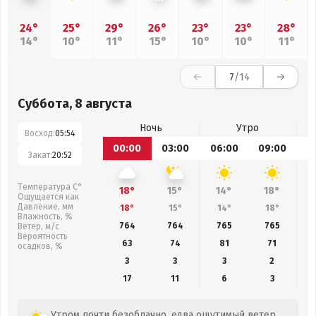
24°
25°
29°
26°
23°
23°
28°
14°
10°
11°
15°
10°
10°
11°
7
/14
Суббота, 8 августа
Ночь
Утро
Восход:
05:54
00:00
03:00
06:00
09:00
1
Закат:
20:52
Температура С°
18°
15°
14°
18°
Ощущается как
Давление, мм
18°
15°
14°
18°
Влажность, %
764
764
765
765
Ветер, м/с
Вероятность
63
74
81
71
осадков, %
3
3
3
2
17
11
6
3
Утром почти безоблачно, едва ощутимый ветер