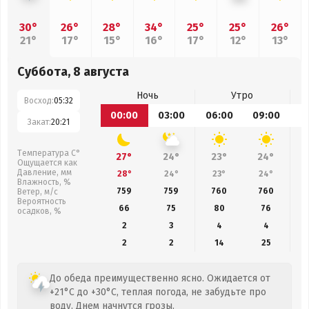
30°
26°
28°
34°
25°
25°
26°
21°
17°
15°
16°
17°
12°
13°
Суббота, 8 августа
Ночь
Утро
Восход:
05:32
00:00
03:00
06:00
09:00
1
Закат:
20:21
Температура С°
27°
24°
23°
24°
Ощущается как
Давление, мм
28°
24°
23°
24°
Влажность, %
759
759
760
760
Ветер, м/с
Вероятность
66
75
80
76
осадков, %
2
3
4
4
2
2
14
25
До обеда преимущественно ясно. Ожидается от
+21°C до +30°C, теплая погода, не забудьте про
воду. Днем начнутся грозы.