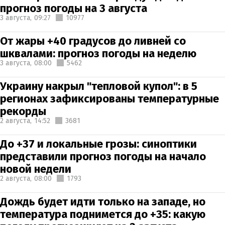
прогноз погоды на 3 августа
3 августа,
09:27
10977
От жары +40 градусов до ливней со
шквалами: прогноз погоды на неделю
3 августа,
08:00
5462
Украину накрыл "тепловой купол": в 5
регионах зафиксированы температурные
рекорды
2 августа,
14:52
3681
До +37 и локальные грозы: синоптики
представили прогноз погоды на начало
новой недели
2 августа,
08:00
1793
Дождь будет идти только на западе, но
температура поднимется до +35: какую