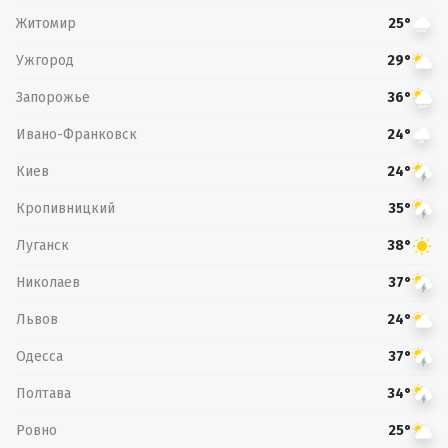
Житомир
25°
Ужгород
29°
Запорожье
36°
Ивано-Франковск
24°
Киев
24°
Кропивницкий
35°
Луганск
38°
Николаев
37°
Львов
24°
Одесса
37°
Полтава
34°
Ровно
25°