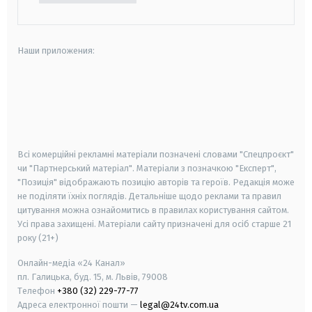
Наши приложения:
android
apple
smart tv
samsung smart tv
Всі комерційні рекламні матеріали позначені словами "Спецпроєкт"
чи "Партнерський матеріал". Матеріали з позначкою "Експерт",
"Позиція" відображають позицію авторів та героїв. Редакція може
не поділяти їхніх поглядів. Детальніше щодо реклами та правил
цитування можна ознайомитись в правилах користування сайтом.
Усі права захищені.
Матеріали сайту призначені для осіб старше
21
року (21+)
Онлайн-медіа «24 Канал»
пл. Галицька, буд. 15, м. Львів, 79008
Телефон
+380 (32) 229-77-77
Адреса електронної пошти —
legal@24tv.com.ua