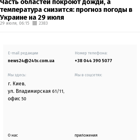
Часть областей покроют дожди, а
температура снизится: прогноз погоды в
Украине на 29 июля
29 июля,
06:15
2383
E-mail редакции
Номер телефона:
news24@24tv.com.ua
+38 044 390 5077
Мы здесь:
Мы в соцсетях:
г. Киев
,
ул. Владимирская
61/11,
офис
50
О нас
приложения