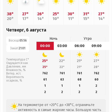
38°
27°
26°
25°
30°
31°
27°
20°
17°
14°
10°
11°
15°
14°
Четверг, 6 августа
Ночь
Утро
Восход:
05:56
00:00
03:00
06:00
09:00
1
Закат:
21:01
Температура С°
25°
22°
21°
27°
Ощущается как
Давление, мм
25°
22°
21°
28°
Влажность, %
762
761
761
762
Ветер, м/с
Вероятность
61
63
68
60
осадков, %
1
1
1
2
2
2
2
2
На термометре от +20°C до +38°C, ограничьте
активность в самые жаркие часы. Большую часть