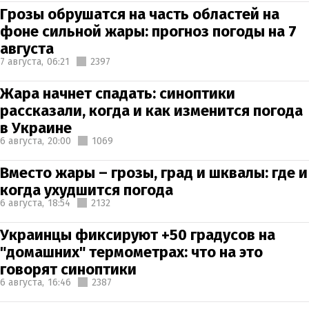
Грозы обрушатся на часть областей на
фоне сильной жары: прогноз погоды на 7
августа
7 августа,
06:21
2397
Жара начнет спадать: синоптики
рассказали, когда и как изменится погода
в Украине
6 августа,
20:00
1069
Вместо жары – грозы, град и шквалы: где и
когда ухудшится погода
6 августа,
18:54
2132
Украинцы фиксируют +50 градусов на
"домашних" термометрах: что на это
говорят синоптики
6 августа,
16:46
2387