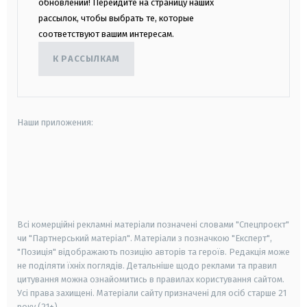
обновлений! Перейдите на страницу наших
рассылок, чтобы выбрать те, которые
соответствуют вашим интересам.
К РАССЫЛКАМ
Наши приложения:
android
apple
smart tv
samsung smart tv
Всі комерційні рекламні матеріали позначені словами "Спецпроєкт"
чи "Партнерський матеріал". Матеріали з позначкою "Експерт",
"Позиція" відображають позицію авторів та героїв. Редакція може
не поділяти їхніх поглядів. Детальніше щодо реклами та правил
цитування можна ознайомитись в правилах користування сайтом.
Усі права захищені.
Матеріали сайту призначені для осіб старше
21
року (21+)