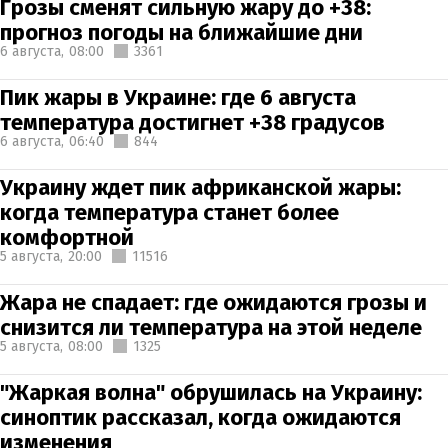
Грозы сменят сильную жару до +38:
прогноз погоды на ближайшие дни
6 августа,
08:00
3361
Пик жары в Украине: где 6 августа
температура достигнет +38 градусов
6 августа,
06:40
844
Украину ждет пик африканской жары:
когда температура станет более
комфортной
5 августа,
20:00
11516
Жара не спадает: где ожидаются грозы и
снизится ли температура на этой неделе
5 августа,
08:00
1325
"Жаркая волна" обрушилась на Украину:
синоптик рассказал, когда ожидаются
изменения