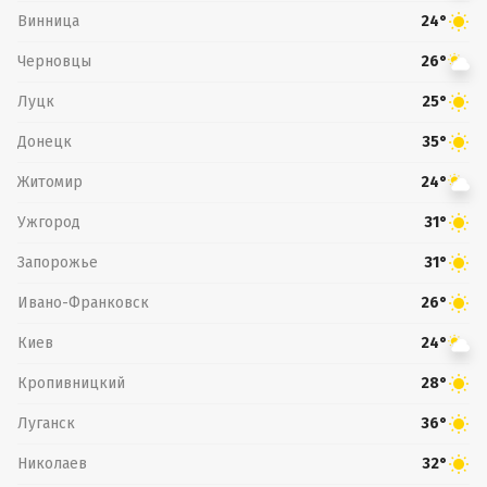
Винница
24°
Черновцы
26°
Луцк
25°
Донецк
35°
Житомир
24°
Ужгород
31°
Запорожье
31°
Ивано-Франковск
26°
Киев
24°
Кропивницкий
28°
Луганск
36°
Николаев
32°