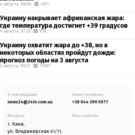
4 августа,
08:00
2351
Украину накрывает африканская жара:
где температура достигнет +39 градусов
4 августа,
07:33
918
Украину охватит жара до +38, но в
некоторых областях пройдут дожди:
прогноз погоды на 3 августа
3 августа,
09:27
11001
E-mail редакции
Номер телефона:
news24@24tv.com.ua
+38 044 390 5077
Мы здесь:
Мы в соцсетях:
г. Киев
,
ул. Владимирская
61/11,