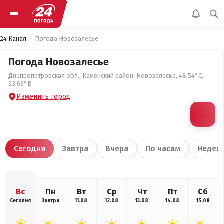
24 Канал
Погода Новозалесье
Погода Новозалесье
Днепропетровская обл., Каменский район, Новозалесье, 48.54°С,
33.66°В
Изменить город
Сегодня
Завтра
Вчера
По часам
Недел
Вс
Пн
Вт
Ср
Чт
Пт
Сб
Сегодня
Завтра
11.08
12.08
13.08
14.08
15.08