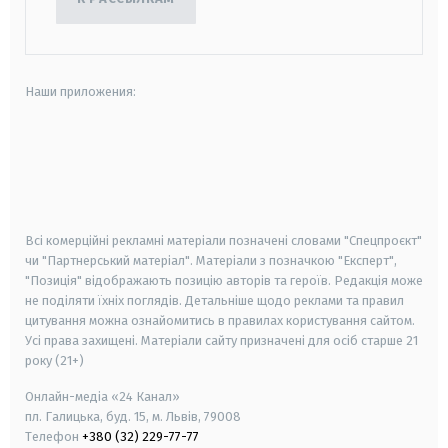
Наши приложения:
android
apple
smart tv
samsung smart tv
Всі комерційні рекламні матеріали позначені словами "Спецпроєкт"
чи "Партнерський матеріал". Матеріали з позначкою "Експерт",
"Позиція" відображають позицію авторів та героїв. Редакція може
не поділяти їхніх поглядів. Детальніше щодо реклами та правил
цитування можна ознайомитись в правилах користування сайтом.
Усі права захищені.
Матеріали сайту призначені для осіб старше
21
року (21+)
Онлайн-медіа «24 Канал»
пл. Галицька, буд. 15, м. Львів, 79008
Телефон
+380 (32) 229-77-77