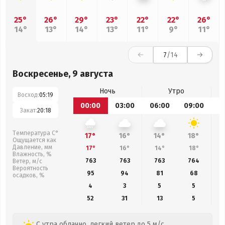
25°
26°
29°
23°
22°
22°
26°
14°
13°
14°
13°
11°
9°
11°
7
/14
Воскресенье, 9 августа
Ночь
Утро
Восход:
05:19
00:00
03:00
06:00
09:00
1
Закат:
20:18
Температура С°
17°
16°
14°
18°
Ощущается как
Давление, мм
17°
16°
14°
18°
Влажность, %
763
763
763
764
Ветер, м/с
Вероятность
95
94
81
68
осадков, %
4
3
5
5
52
31
13
5
С утра облачно, легкий ветер до 5 м/с.