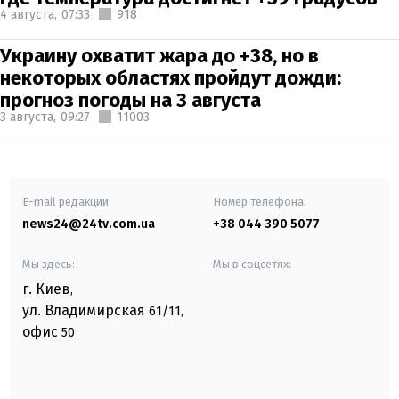
4 августа,
07:33
918
Украину охватит жара до +38, но в
некоторых областях пройдут дожди:
прогноз погоды на 3 августа
3 августа,
09:27
11003
E-mail редакции
Номер телефона:
news24@24tv.com.ua
+38 044 390 5077
Мы здесь:
Мы в соцсетях:
г. Киев
,
ул. Владимирская
61/11,
офис
50