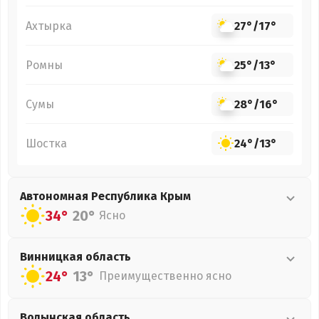
Ахтырка
27°
/
17°
Ромны
25°
/
13°
Сумы
28°
/
16°
Шостка
24°
/
13°
Автономная Республика Крым
34°
20°
Ясно
Винницкая
область
24°
13°
Преимущественно ясно
Волынская
область