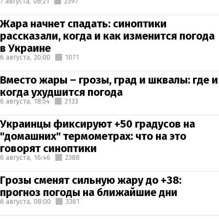
7 августа,
06:21
2397
Жара начнет спадать: синоптики
рассказали, когда и как изменится погода
в Украине
6 августа,
20:00
1071
Вместо жары – грозы, град и шквалы: где и
когда ухудшится погода
6 августа,
18:54
2133
Украинцы фиксируют +50 градусов на
"домашних" термометрах: что на это
говорят синоптики
6 августа,
16:46
2388
Грозы сменят сильную жару до +38:
прогноз погоды на ближайшие дни
6 августа,
08:00
3361