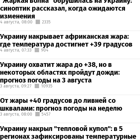
"Жаркая волна" обрушилась на Украину:
синоптик рассказал, когда ожидаются
изменения
4 августа,
08:00
2335
Украину накрывает африканская жара:
где температура достигнет +39 градусов
4 августа,
07:33
904
Украину охватит жара до +38, но в
некоторых областях пройдут дожди:
прогноз погоды на 3 августа
3 августа,
09:27
10935
От жары +40 градусов до ливней со
шквалами: прогноз погоды на неделю
3 августа,
08:00
5457
Украину накрыл "тепловой купол": в 5
регионах зафиксированы температурные