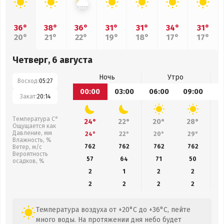
36°
38°
36°
31°
31°
34°
31°
20°
21°
22°
19°
18°
17°
17°
Четверг, 6 августа
Ночь
Утро
Восход:
05:27
00:00
03:00
06:00
09:00
1
Закат:
20:14
Температура С°
24°
22°
20°
28°
Ощущается как
Давление, мм
24°
22°
20°
29°
Влажность, %
762
762
762
762
Ветер, м/с
Вероятность
57
64
71
50
осадков, %
2
1
2
2
2
2
2
2
Температура воздуха от +20°C до +36°C, пейте
много воды. На протяжении дня небо будет