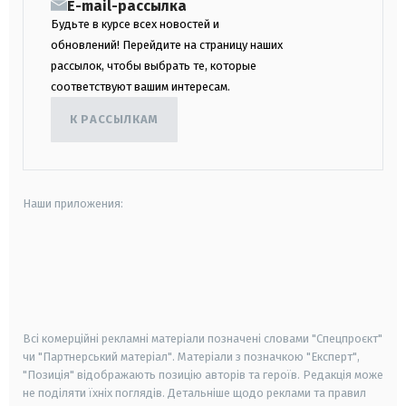
E-mail-рассылка
Будьте в курсе всех новостей и
обновлений! Перейдите на страницу наших
рассылок, чтобы выбрать те, которые
соответствуют вашим интересам.
К РАССЫЛКАМ
Наши приложения:
android
apple
smart tv
samsung smart tv
Всі комерційні рекламні матеріали позначені словами "Спецпроєкт"
чи "Партнерський матеріал". Матеріали з позначкою "Експерт",
"Позиція" відображають позицію авторів та героїв. Редакція може
не поділяти їхніх поглядів. Детальніше щодо реклами та правил