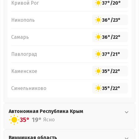
Кривой Рог
37°
/
20°
Никополь
36°
/
23°
Самарь
36°
/
22°
Павлоград
37°
/
21°
Каменское
35°
/
22°
Синельниково
35°
/
22°
Автономная Республика Крым
35°
19°
Ясно
Винницкая
область