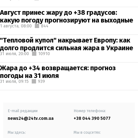
Август принес жару до +38 градусов:
какую погоду прогнозируют на выходные
1 августа,
08:00
844
"Тепловой купол" накрывает Европу: как
долго продлится сильная жара в Украине
31 июля,
20:00
10910
Жара до +34 возвращается: прогноз
погоды на 31 июля
31 июля,
09:15
939
E-mail редакции
Номер телефона:
news24@24tv.com.ua
+38 044 390 5077
Мы здесь:
Мы в соцсетях: