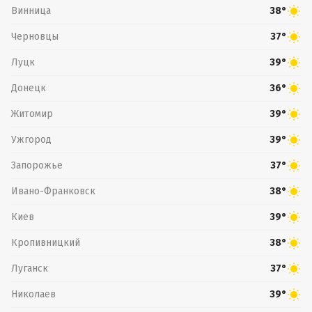
Винница
38°
Черновцы
37°
Луцк
39°
Донецк
36°
Житомир
39°
Ужгород
39°
Запорожье
37°
Ивано-Франковск
38°
Киев
39°
Кропивницкий
38°
Луганск
37°
Николаев
39°