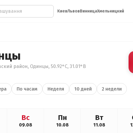
Киев
Львов
Винница
Хмельницкий
инцы
ский район, Одинцы, 50.92°С, 31.01°В
ера
По часам
Неделя
10 дней
2 недели
Вс
Пн
Вт
09.08
10.08
11.08
1