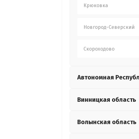
Крюковка
Новгород-Северский
Скороходово
Автономная Респуб
Винницкая
область
Волынская
область