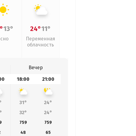
°
13°
24°
11°
Ясно
Переменная
облачность
Вечер
00
18:00
21:00
°
31°
24°
°
32°
24°
9
759
759
2
48
65