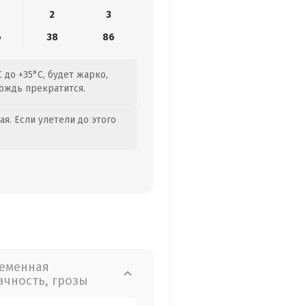
2
3
6
38
86
 до +35°C, будет жарко,
дождь прекратится.
я. Если улетели до этого
еменная
ачность, грозы