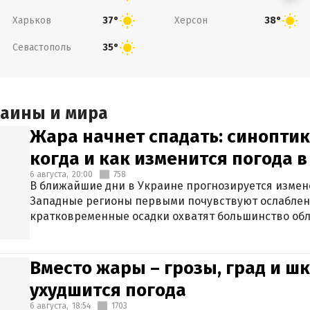
Харьков
Херсон
37°
38°
Севастополь
35°
раины и мира
Жара начнет спадать: синоптик
когда и как изменится погода 
6 августа,
20:00
758
В ближайшие дни в Украине прогнозируется измен
Западные регионы первыми почувствуют ослаблен
кратковременные осадки охватят большинство обл
Вместо жары – грозы, град и шк
ухудшится погода
6 августа,
18:54
1703