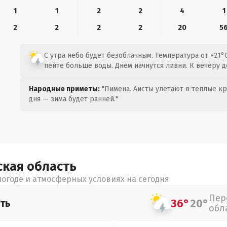
1
1
2
2
4
1
2
2
2
2
20
5
С утра небо будет безоблачным. Температура от +21°C
пейте больше воды. Днем начнутся ливни. К вечеру 
Народные приметы:
"Пимена. Аисты улетают в теплые кра
дня — зима будет ранней."
ская
область
огоде и атмосферных условиях на сегодня
Пер
36°
20°
ть
обл