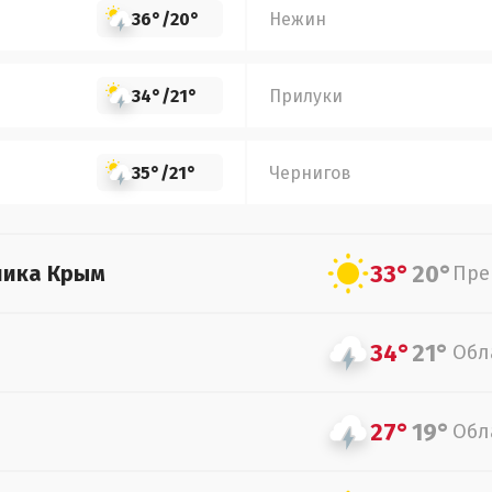
36°
/
20°
Нежин
34°
/
21°
Прилуки
35°
/
21°
Чернигов
33°
20°
лика Крым
Пре
34°
21°
Обл
27°
19°
Обл