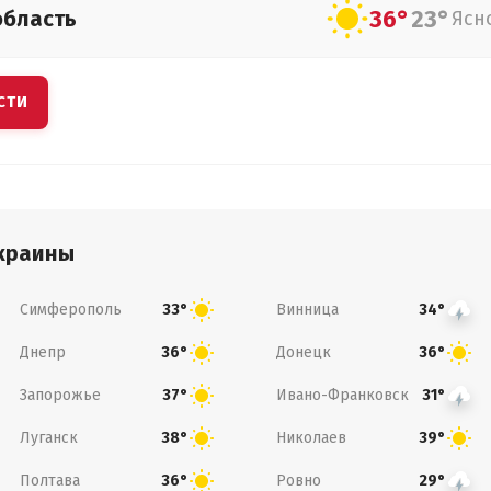
36°
23°
область
Ясн
СТИ
краины
Симферополь
Винница
33°
34°
Днепр
Донецк
36°
36°
Запорожье
Ивано-Франковск
37°
31°
Луганск
Николаев
38°
39°
Полтава
Ровно
36°
29°