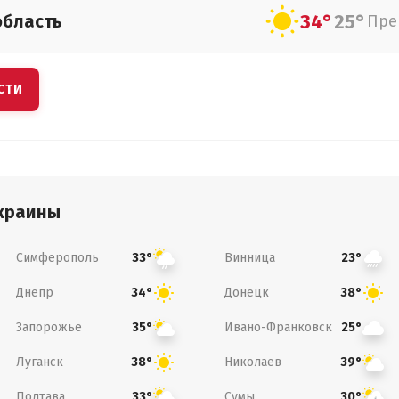
34°
25°
область
Пре
СТИ
краины
Симферополь
Винница
33°
23°
Днепр
Донецк
34°
38°
Запорожье
Ивано-Франковск
35°
25°
Луганск
Николаев
38°
39°
Полтава
Сумы
33°
30°