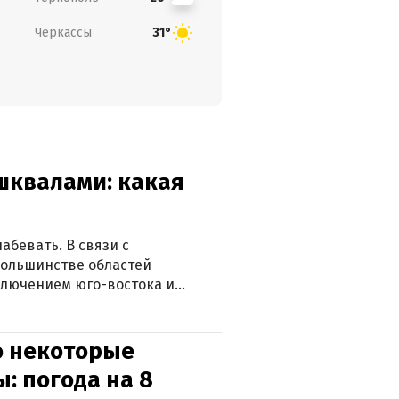
Черкассы
31°
 шквалами: какая
абевать. В связи с
большинстве областей
ключением юго-востока и
о некоторые
: погода на 8