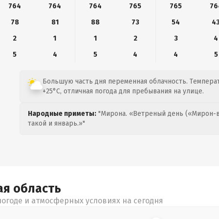
764
764
764
765
765
76
78
81
88
73
54
4
2
1
1
2
3
4
5
4
5
4
4
5
Большую часть дня переменная облачность. Температ
+25°C, отличная погода для пребывания на улице.
Народные приметы:
"Мирона. «Ветреный день («Мирон-в
такой и январь.»"
ая
область
огоде и атмосферных условиях на сегодня