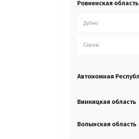
Ровненская
область
Дубно
Сарны
Автономная Респуб
Винницкая
область
Волынская
область