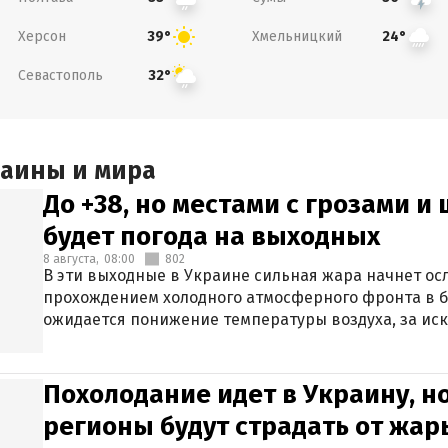
Херсон
Хмельницкий
39°
24°
Севастополь
32°
раины и мира
До +38, но местами с грозами и
будет погода на выходных
8 августа,
08:00
802
В эти выходные в Украине сильная жара начнет осл
прохождением холодного атмосферного фронта в 
ожидается понижение температуры воздуха, за ис
Крыма.
Похолодание идет в Украину, н
регионы будут страдать от жары