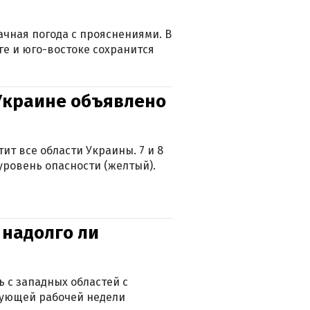
лачная погода с прояснениями. В
ге и юго-востоке сохранится
 Украине объявлено
ит все области Украины. 7 и 8
 уровень опасности (желтый).
 надолго ли
 с западных областей с
дующей рабочей недели