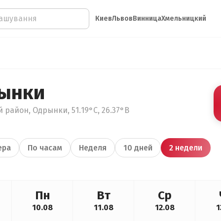
Киев
Львов
Винница
Хмельницкий
рынки
 район, Одрынки, 51.19°С, 26.37°В
ера
По часам
Неделя
10 дней
2 недели
Пн
Вт
Ср
10.08
11.08
12.08
1