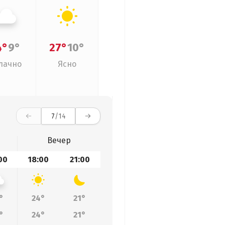
4°
9°
27°
10°
лачно
Ясно
7
/14
Вечер
00
18:00
21:00
°
24°
21°
°
24°
21°