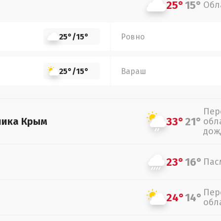
25°
15°
Обл
25°
/
15°
Ровно
25°
/
15°
Вараш
Пер
33°
21°
лика Крым
обл
дож
23°
16°
Пас
Пер
24°
14°
обл