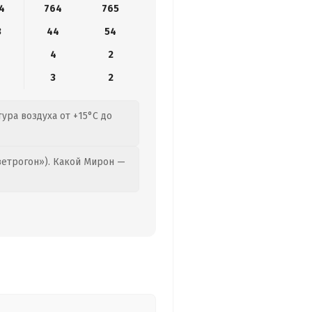
4
764
765
3
44
54
4
2
3
2
ура воздуха от +15°C до
етрогон»). Какой Мирон —