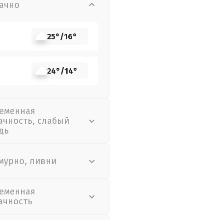
ачно
25°
/
16°
24°
/
14°
еменная
ачность, слабый
дь
мурно, ливни
еменная
ачность