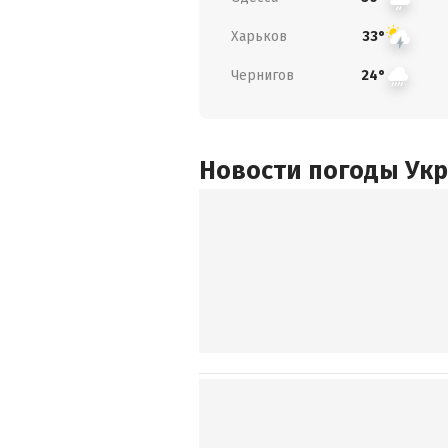
Харьков
33°
Чернигов
24°
Новости погоды Ук