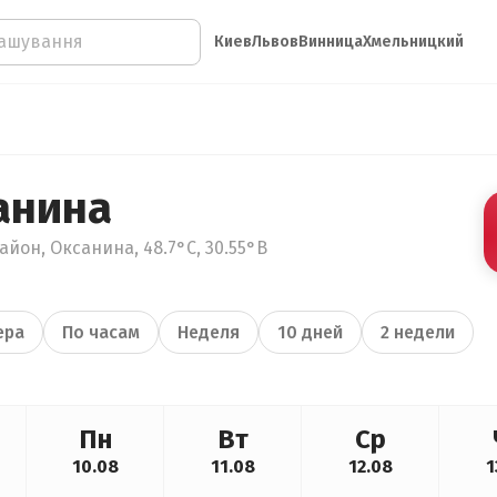
Киев
Львов
Винница
Хмельницкий
анина
айон, Оксанина, 48.7°С, 30.55°В
ера
По часам
Неделя
10 дней
2 недели
Пн
Вт
Ср
10.08
11.08
12.08
1