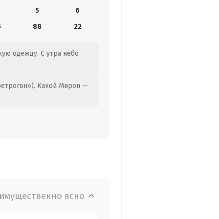
5
6
5
88
22
кую одежду. С утра небо
етрогон»). Какой Мирон —
имущественно ясно