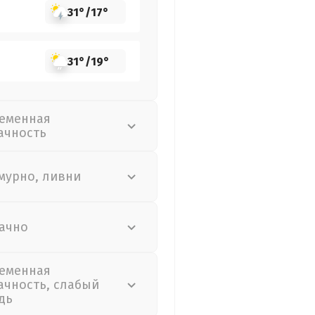
31°
/
17°
31°
/
19°
еменная
ачность
мурно, ливни
ачно
еменная
ачность, слабый
дь