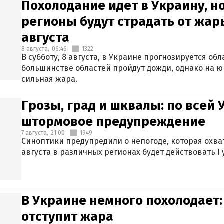
Похолодание идет в Украину, н
регионы будут страдать от жары
августа
8 августа,
06:46
1322
В субботу, 8 августа, в Украине прогнозируется об
большинстве областей пройдут дожди, однако на ю
сильная жара.
Грозы, град и шквалы: по всей
штормовое предупреждение
7 августа,
21:00
1949
Синоптики предупредили о непогоде, которая охват
августа в различных регионах будет действовать I
В Украине немного похолодает:
отступит жара