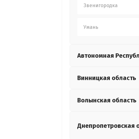
Звенигородка
Умань
Автономная Респуб
Винницкая
область
Волынская
область
Днепропетровская