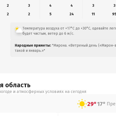
2
3
4
4
3
3
2
2
5
24
11
9
Температура воздуха от +17°C до +30°C, одевайте лег
будет чистым, ветер до 6 м/с.
Народные приметы:
"Мирона. «Ветреный день («Мирон-в
такой и январь.»"
ая
область
огоде и атмосферных условиях на сегодня
29°
17°
Пре