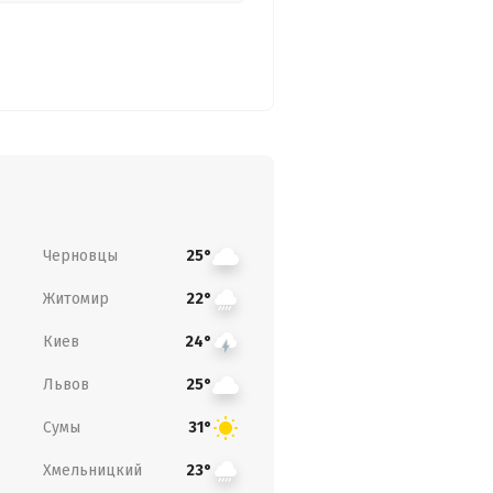
Черновцы
25°
Житомир
22°
Киев
24°
Львов
25°
Сумы
31°
Хмельницкий
23°