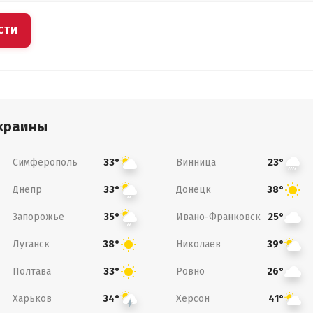
СТИ
краины
Симферополь
Винница
33°
23°
Днепр
Донецк
33°
38°
Запорожье
Ивано-Франковск
35°
25°
Луганск
Николаев
38°
39°
Полтава
Ровно
33°
26°
Харьков
Херсон
34°
41°