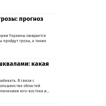
грозы: прогноз
тории Украины ожидается
ы пройдут грозы, а также
 шквалами: какая
абевать. В связи с
большинстве областей
ключением юго-востока и