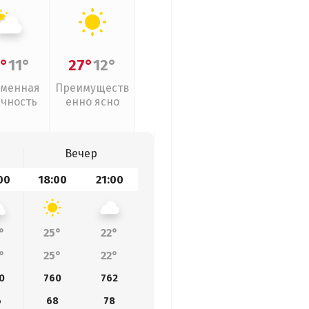
°
11°
27°
12°
менная
Преимуществ
ачность
енно ясно
Вечер
00
18:00
21:00
°
25°
22°
°
25°
22°
0
760
762
6
68
78