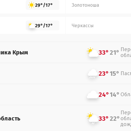
29°
/
17°
Золотоноша
29°
/
17°
Черкассы
Пер
33°
21°
лика Крым
обл
23°
15°
Пас
24°
14°
Обл
Пер
33°
22°
область
обл
дож