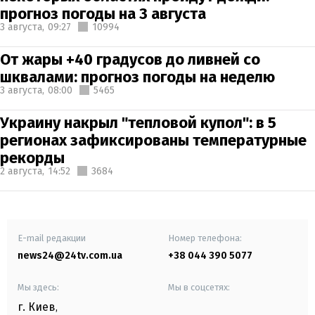
прогноз погоды на 3 августа
3 августа,
09:27
10994
От жары +40 градусов до ливней со
шквалами: прогноз погоды на неделю
3 августа,
08:00
5465
Украину накрыл "тепловой купол": в 5
регионах зафиксированы температурные
рекорды
2 августа,
14:52
3684
E-mail редакции
Номер телефона:
news24@24tv.com.ua
+38 044 390 5077
Мы здесь:
Мы в соцсетях:
г. Киев
,