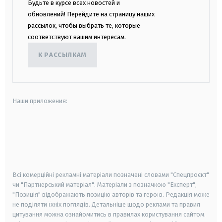
Будьте в курсе всех новостей и
обновлений! Перейдите на страницу наших
рассылок, чтобы выбрать те, которые
соответствуют вашим интересам.
К РАССЫЛКАМ
Наши приложения:
android
apple
smart tv
samsung smart tv
Всі комерційні рекламні матеріали позначені словами "Спецпроєкт"
чи "Партнерський матеріал". Матеріали з позначкою "Експерт",
"Позиція" відображають позицію авторів та героїв. Редакція може
не поділяти їхніх поглядів. Детальніше щодо реклами та правил
цитування можна ознайомитись в правилах користування сайтом.