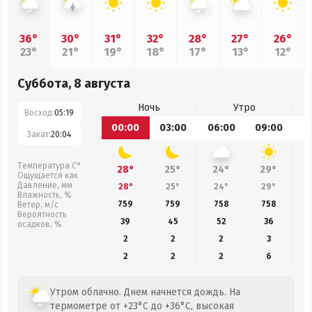
36°
30°
31°
32°
28°
27°
26°
23°
21°
19°
18°
17°
13°
12°
Суббота, 8 августа
Ночь
Утро
Восход:
05:19
00:00
03:00
06:00
09:00
1
Закат:
20:04
Температура С°
28°
25°
24°
29°
Ощущается как
Давление, мм
28°
25°
24°
29°
Влажность, %
759
759
758
758
Ветер, м/с
Вероятность
39
45
52
36
осадков, %
2
2
2
3
2
2
2
6
Утром облачно. Днем начнется дождь. На
термометре от +23°C до +36°C, высокая