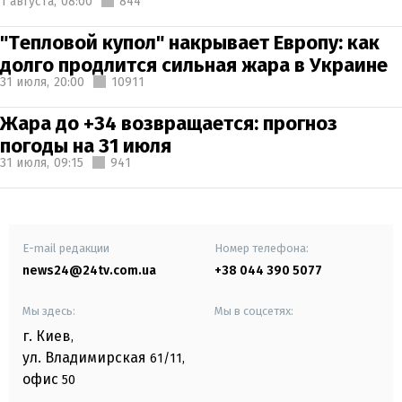
1 августа,
08:00
844
"Тепловой купол" накрывает Европу: как
долго продлится сильная жара в Украине
31 июля,
20:00
10911
Жара до +34 возвращается: прогноз
погоды на 31 июля
31 июля,
09:15
941
E-mail редакции
Номер телефона:
news24@24tv.com.ua
+38 044 390 5077
Мы здесь:
Мы в соцсетях:
г. Киев
,
ул. Владимирская
61/11,
офис
50