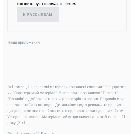
соответствуют вашим интересам.
К РАССЫЛКАМ
Наши приложения:
android
apple
smart tv
samsung smart tv
Всі комерційні рекламні матеріали позначені словами "Спецпроєкт"
чи "Партнерський матеріал". Матеріали з позначкою "Експерт",
"Позиція" відображають позицію авторів та героїв. Редакція може
не поділяти їхніх поглядів. Детальніше щодо реклами та правил
цитування можна ознайомитись в правилах користування сайтом.
Усі права захищені.
Матеріали сайту призначені для осіб старше
21
року (21+)
Онлайн-медіа «24 Канал»