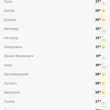
Луцк
27°
Днепр
36°
Донецк
36°
Житомир
35°
Ужгород
32°
Запорожье
37°
Ивано-Франковск
31°
Киев
35°
Кропивницкий
38°
Луганск
38°
Николаев
39°
Львов
27°