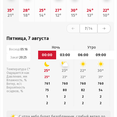
35°
28°
25°
27°
30°
24°
22°
21°
18°
14°
12°
15°
13°
10°
7
/14
Пятница, 7 августа
Ночь
Утро
Восход:
05:16
00:00
03:00
06:00
09:00
1
Закат:
20:25
Температура С°
25°
23°
22°
30°
Ощущается как
Давление, мм
25°
23°
22°
31°
Влажность, %
761
760
760
760
Ветер, м/с
Вероятность
75
80
82
54
осадков, %
1
2
2
2
2
2
2
2
С утра небо будет безоблачным, слабый ветер до