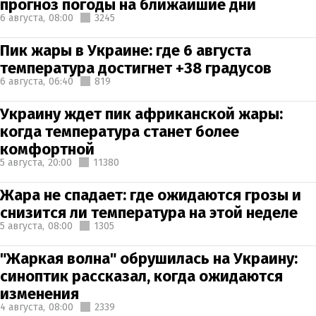
прогноз погоды на ближайшие дни
6 августа,
08:00
3245
Пик жары в Украине: где 6 августа
температура достигнет +38 градусов
6 августа,
06:40
819
Украину ждет пик африканской жары:
когда температура станет более
комфортной
5 августа,
20:00
11380
Жара не спадает: где ожидаются грозы и
снизится ли температура на этой неделе
5 августа,
08:00
1305
"Жаркая волна" обрушилась на Украину:
синоптик рассказал, когда ожидаются
изменения
4 августа,
08:00
2339