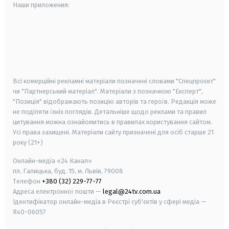
Наши приложения:
android
apple
smart tv
samsung smart tv
Всі комерційні рекламні матеріали позначені словами "Спецпроєкт"
чи "Партнерський матеріал". Матеріали з позначкою "Експерт",
"Позиція" відображають позицію авторів та героїв. Редакція може
не поділяти їхніх поглядів. Детальніше щодо реклами та правил
цитування можна ознайомитись в правилах користування сайтом.
Усі права захищені.
Матеріали сайту призначені для осіб старше
21
року (21+)
Онлайн-медіа «24 Канал»
пл. Галицька, буд. 15, м. Львів, 79008
Телефон
+380 (32) 229-77-77
Адреса електронної пошти —
legal@24tv.com.ua
Ідентифікатор онлайн-медіа в Реєстрі суб'єктів у сфері медіа —
R40-06057