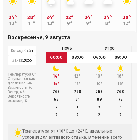
24°
28°
24°
22°
24°
24°
30°
10°
11°
13°
9°
9°
8°
12°
Воскресенье, 9 августа
Ночь
Утро
Восход:
05:54
00:00
03:00
06:00
09:00
1
Закат:
20:55
Температура С°
14°
12°
10°
16°
Ощущается как
Давление, мм
14°
12°
10°
16°
Влажность, %
767
768
768
768
Ветер, м/с
Вероятность
68
81
89
72
осадков, %
2
1
2
1
2
2
2
2
Температура от +10°C до +24°C, идеальные
условия для активного отдыха. В течение всего