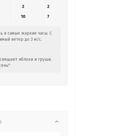
2
2
10
7
ть в самые жаркие часы. С
имый ветер до 3 м/с.
свящают яблоки и груши.
сень"
о