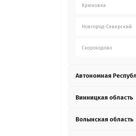
Крюковка
Новгород-Северский
Скороходово
Автономная Респуб
Винницкая
область
Волынская
область