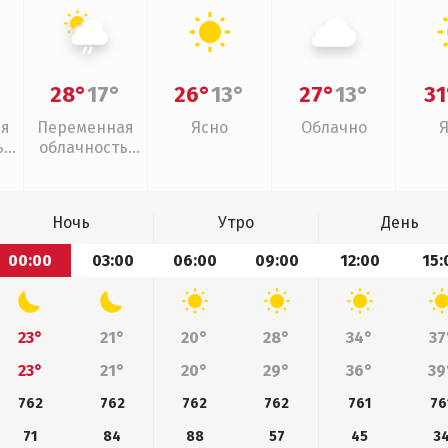
28°
17°
26°
13°
27°
13°
31
ая
Переменная
Ясно
Облачно
,
облачность,
слабый дождь
Ночь
Утро
День
00:00
03:00
06:00
09:00
12:00
15:
23°
21°
20°
28°
34°
37
23°
21°
20°
29°
36°
39
762
762
762
762
761
76
71
84
88
57
45
3