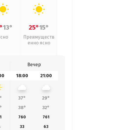
°
13°
25°
15°
Ясно
Преимуществ
енно ясно
Вечер
00
18:00
21:00
°
37°
29°
°
38°
32°
1
760
761
4
33
63