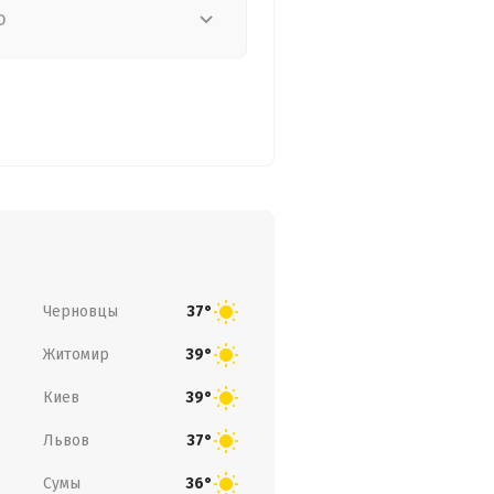
о
Черновцы
37°
Житомир
39°
Киев
39°
Львов
37°
Сумы
36°