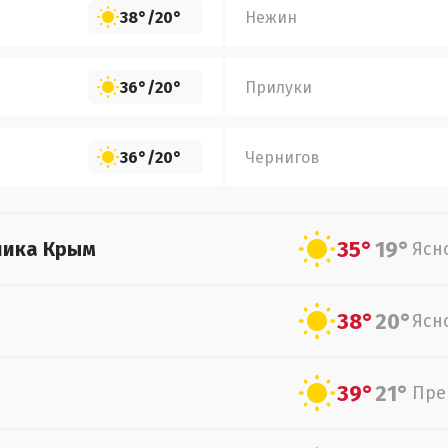
38°
/
20°
Нежин
36°
/
20°
Прилуки
36°
/
20°
Чернигов
35°
19°
лика Крым
Ясн
38°
20°
Ясн
39°
21°
Пре