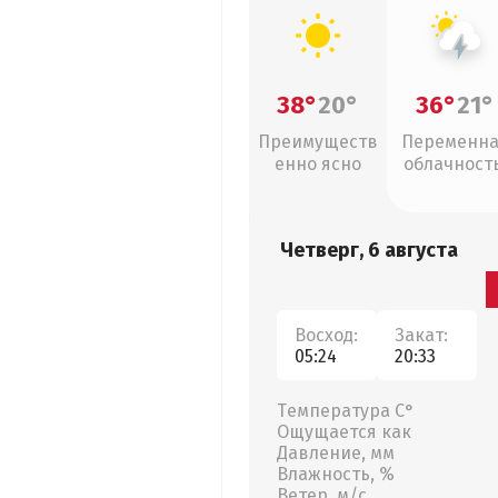
38°
20°
36°
21°
Преимуществ
Переменн
енно ясно
облачность
грозы
Четверг, 6 августа
Восход:
Закат:
05:24
20:33
Температура С°
Ощущается как
Давление, мм
Влажность, %
Ветер, м/с