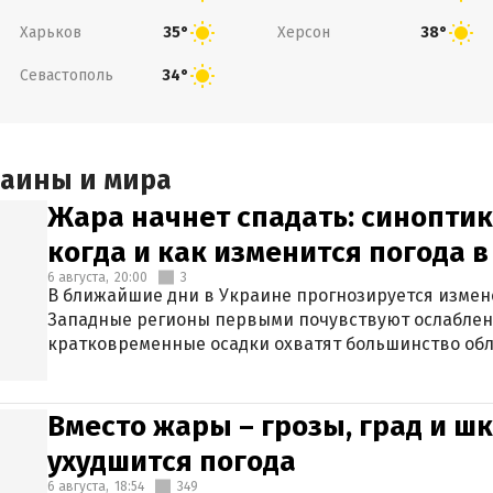
Харьков
Херсон
35°
38°
Севастополь
34°
раины и мира
Жара начнет спадать: синоптик
когда и как изменится погода 
6 августа,
20:00
3
В ближайшие дни в Украине прогнозируется измен
Западные регионы первыми почувствуют ослаблен
кратковременные осадки охватят большинство обл
Вместо жары – грозы, град и шк
ухудшится погода
6 августа,
18:54
349