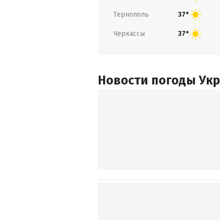
Тернополь
37°
Черкассы
37°
Новости погоды Ук