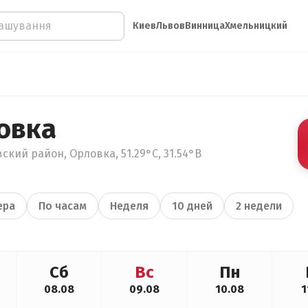
Киев
Львов
Винница
Хмельницкий
овка
ский район, Орловка, 51.29°С, 31.54°В
ера
По часам
Неделя
10 дней
2 недели
Сб
Вс
Пн
08.08
09.08
10.08
1