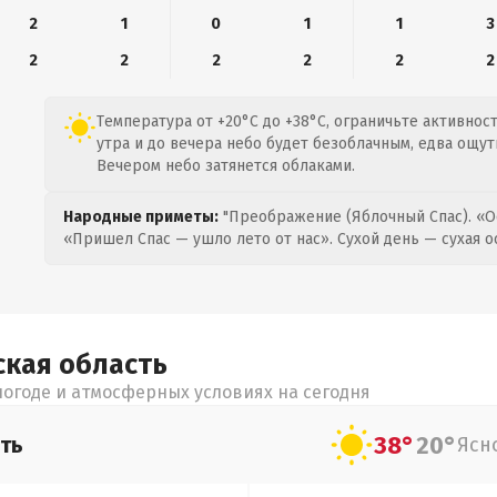
2
1
0
1
1
3
2
2
2
2
2
2
Температура от +20°C до +38°C, ограничьте активнос
утра и до вечера небо будет безоблачным, едва ощут
Вечером небо затянется облаками.
Народные приметы:
"Преображение (Яблочный Спас). «О
«Пришел Спас — ушло лето от нас». Сухой день — сухая о
ская
область
огоде и атмосферных условиях на сегодня
38°
20°
ть
Ясн