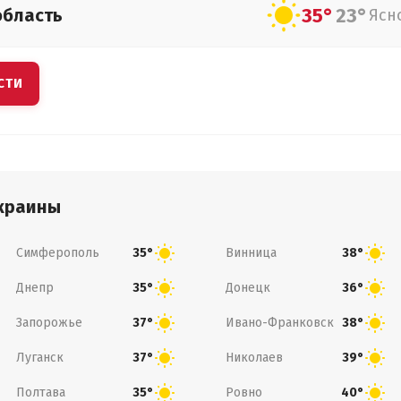
35°
23°
область
Ясн
СТИ
краины
Симферополь
Винница
35°
38°
Днепр
Донецк
35°
36°
Запорожье
Ивано-Франковск
37°
38°
Луганск
Николаев
37°
39°
Полтава
Ровно
35°
40°