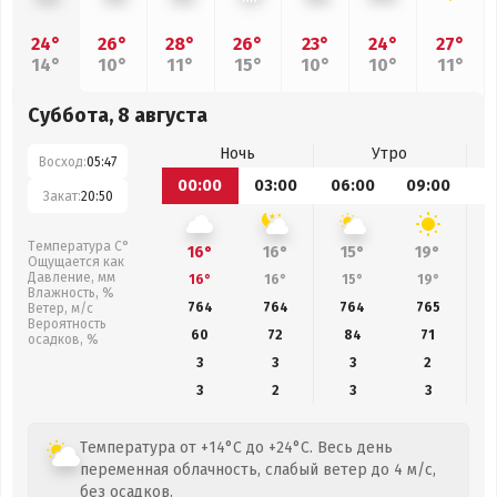
24°
26°
28°
26°
23°
24°
27°
14°
10°
11°
15°
10°
10°
11°
Суббота, 8 августа
Ночь
Утро
Восход:
05:47
00:00
03:00
06:00
09:00
1
Закат:
20:50
Температура С°
16°
16°
15°
19°
Ощущается как
Давление, мм
16°
16°
15°
19°
Влажность, %
764
764
764
765
Ветер, м/с
Вероятность
60
72
84
71
осадков, %
3
3
3
2
3
2
3
3
Температура от +14°C до +24°C. Весь день
переменная облачность, слабый ветер до 4 м/с,
без осадков.