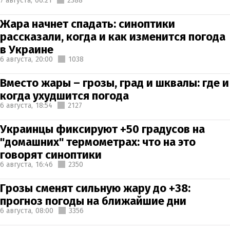
7 августа,
06:21
2388
Жара начнет спадать: синоптики
рассказали, когда и как изменится погода
в Украине
6 августа,
20:00
1038
Вместо жары – грозы, град и шквалы: где и
когда ухудшится погода
6 августа,
18:54
2127
Украинцы фиксируют +50 градусов на
"домашних" термометрах: что на это
говорят синоптики
6 августа,
16:46
2350
Грозы сменят сильную жару до +38:
прогноз погоды на ближайшие дни
6 августа,
08:00
3356