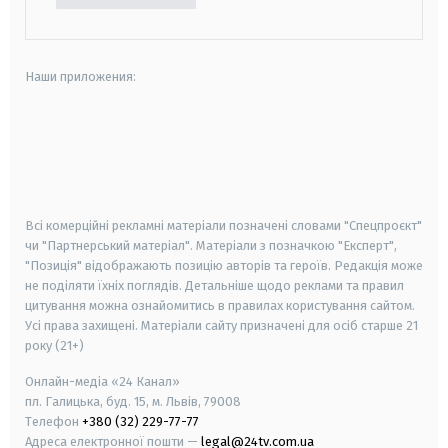
Наши приложения:
android
apple
smart tv
samsung smart tv
Всі комерційні рекламні матеріали позначені словами "Спецпроєкт"
чи "Партнерський матеріал". Матеріали з позначкою "Експерт",
"Позиція" відображають позицію авторів та героїв. Редакція може
не поділяти їхніх поглядів. Детальніше щодо реклами та правил
цитування можна ознайомитись в правилах користування сайтом.
Усі права захищені.
Матеріали сайту призначені для осіб старше
21
року (21+)
Онлайн-медіа «24 Канал»
пл. Галицька, буд. 15, м. Львів, 79008
Телефон
+380 (32) 229-77-77
Адреса електронної пошти —
legal@24tv.com.ua