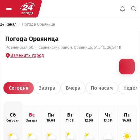
24 Канал
Погода Орвяница
Погода Орвяница
Ровненская обл., Сарненский район, Орвяница, 51.5°С, 26.54°В
Изменить город
Сегодня
Завтра
Вчера
По часам
Недел
Сб
Вс
Пн
Вт
Ср
Чт
Пт
Сегодня
Завтра
10.08
11.08
12.08
13.08
14.08