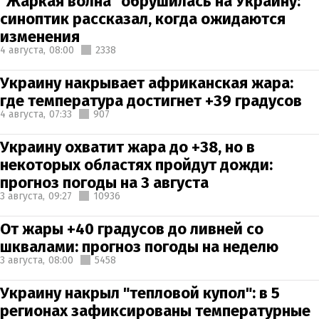
"Жаркая волна" обрушилась на Украину:
синоптик рассказал, когда ожидаются
изменения
4 августа,
08:00
2338
Украину накрывает африканская жара:
где температура достигнет +39 градусов
4 августа,
07:33
907
Украину охватит жара до +38, но в
некоторых областях пройдут дожди:
прогноз погоды на 3 августа
3 августа,
09:27
10936
От жары +40 градусов до ливней со
шквалами: прогноз погоды на неделю
3 августа,
08:00
5458
Украину накрыл "тепловой купол": в 5
регионах зафиксированы температурные