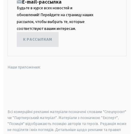
E-mail-рассылка
Будьте в курсе всех новостей и
обновлений! Перейдите на страницу наших
рассылок, чтобы выбрать те, которые
соответствуют вашим интересам.
К РАССЫЛКАМ
Наши приложения:
android
apple
smart tv
samsung smart tv
Всі комерційні рекламні матеріали позначені словами "Спецпроєкт"
чи "Партнерський матеріал". Матеріали з позначкою "Експерт",
"Позиція" відображають позицію авторів та героїв. Редакція може
не поділяти їхніх поглядів. Детальніше щодо реклами та правил