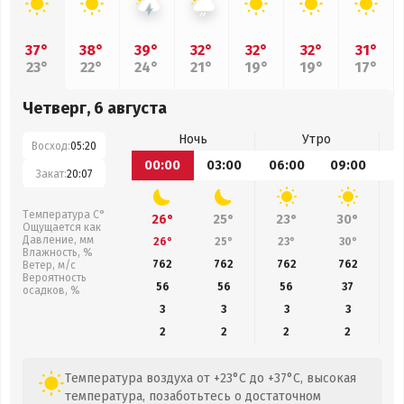
37°
38°
39°
32°
32°
32°
31°
23°
22°
24°
21°
19°
19°
17°
Четверг, 6 августа
Ночь
Утро
Восход:
05:20
00:00
03:00
06:00
09:00
1
Закат:
20:07
Температура С°
26°
25°
23°
30°
Ощущается как
Давление, мм
26°
25°
23°
30°
Влажность, %
762
762
762
762
Ветер, м/с
Вероятность
56
56
56
37
осадков, %
3
3
3
3
2
2
2
2
Температура воздуха от +23°C до +37°C, высокая
температура, позаботьтесь о достаточном