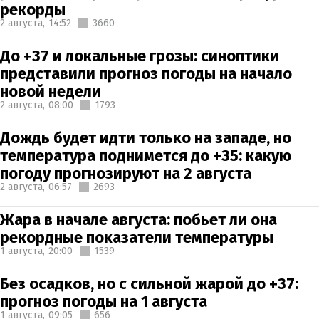
рекорды
2 августа,
14:52
3660
До +37 и локальные грозы: синоптики
представили прогноз погоды на начало
новой недели
2 августа,
08:00
1793
Дождь будет идти только на западе, но
температура поднимется до +35: какую
погоду прогнозируют на 2 августа
2 августа,
06:57
2693
Жара в начале августа: побьет ли она
рекордные показатели температуры
1 августа,
20:00
1539
Без осадков, но с сильной жарой до +37:
прогноз погоды на 1 августа
1 августа,
09:05
656