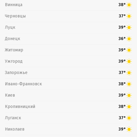
Винница
38°
Черновцы
37°
Луцк
39°
Донецк
36°
Житомир
39°
Ужгород
39°
Запорожье
37°
Ивано-Франковск
38°
Киев
39°
Кропивницкий
38°
Луганск
37°
Николаев
39°