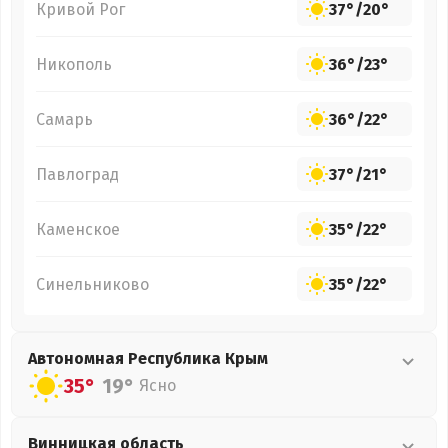
Кривой Рог
37°
/
20°
Никополь
36°
/
23°
Самарь
36°
/
22°
Павлоград
37°
/
21°
Каменское
35°
/
22°
Синельниково
35°
/
22°
Автономная Республика Крым
35°
19°
Ясно
Винницкая
область