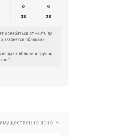
0
0
38
28
т колебаться от +20°C до
бо затянется облаками.
свящают яблоки и груши.
сень"
имущественно ясно