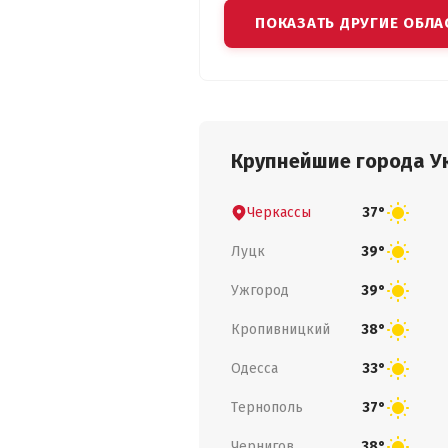
ПОКАЗАТЬ ДРУГИЕ ОБЛА
Крупнейшие города У
Черкассы
37°
Луцк
39°
Ужгород
39°
Кропивницкий
38°
Одесса
33°
Тернополь
37°
Чернигов
38°