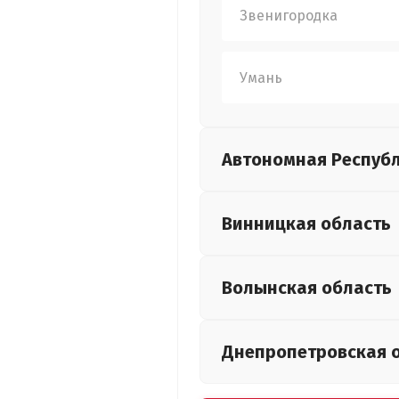
Звенигородка
Умань
Автономная Респуб
Винницкая
область
Волынская
область
Днепропетровская