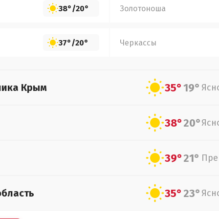
38°
/
20°
Золотоноша
37°
/
20°
Черкассы
35°
19°
лика Крым
Ясн
38°
20°
Ясн
39°
21°
Пре
35°
23°
область
Ясн