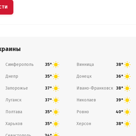
СТИ
краины
Симферополь
Винница
35°
38°
Днепр
Донецк
35°
36°
Запорожье
Ивано-Франковск
37°
38°
Луганск
Николаев
37°
39°
Полтава
Ровно
35°
40°
Харьков
Херсон
35°
38°
Севастополь
34°