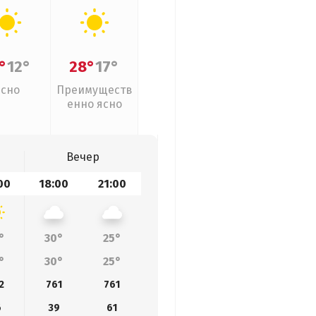
°
12°
28°
17°
Ясно
Преимуществ
енно ясно
Вечер
00
18:00
21:00
°
30°
25°
°
30°
25°
2
761
761
6
39
61