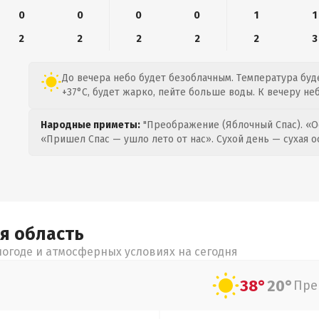
0
0
0
0
1
1
2
2
2
2
2
3
До вечера небо будет безоблачным. Температура буде
+37°C, будет жарко, пейте больше воды. К вечеру не
Народные приметы:
"Преображение (Яблочный Спас). «О
«Пришел Спас — ушло лето от нас». Сухой день — сухая о
ая
область
огоде и атмосферных условиях на сегодня
38°
20°
Пре