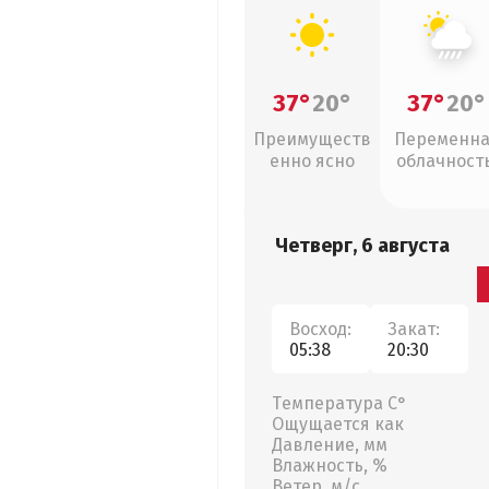
37°
20°
37°
20°
Преимуществ
Переменн
енно ясно
облачность
ливни
Четверг, 6 августа
Восход:
Закат:
05:38
20:30
Температура С°
Ощущается как
Давление, мм
Влажность, %
Ветер, м/с