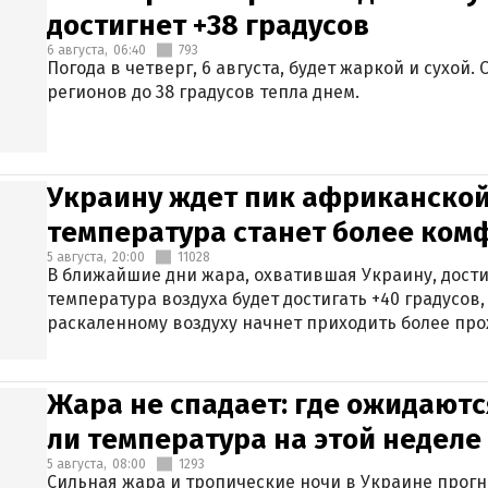
достигнет +38 градусов
6 августа,
06:40
793
Погода в четверг, 6 августа, будет жаркой и сухой
регионов до 38 градусов тепла днем.
Украину ждет пик африканской
температура станет более ком
5 августа,
20:00
11028
В ближайшие дни жара, охватившая Украину, дости
температура воздуха будет достигать +40 градусов,
раскаленному воздуху начнет приходить более про
Жара не спадает: где ожидаютс
ли температура на этой неделе
5 августа,
08:00
1293
Сильная жара и тропические ночи в Украине прог