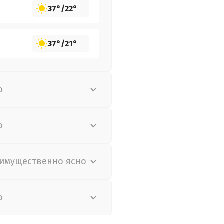
37°
/
22°
37°
/
21°
о
о
имущественно ясно
о