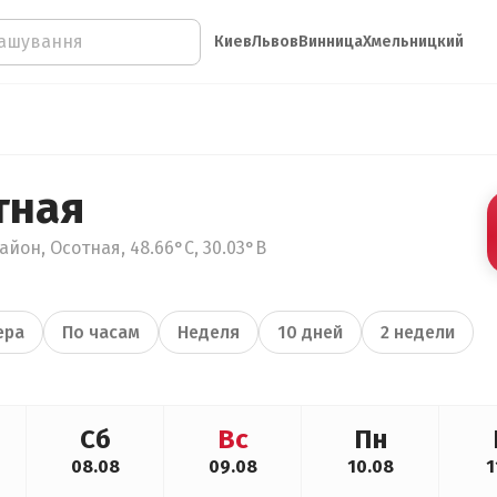
Киев
Львов
Винница
Хмельницкий
тная
йон, Осотная, 48.66°С, 30.03°В
ера
По часам
Неделя
10 дней
2 недели
Сб
Вс
Пн
08.08
09.08
10.08
1