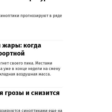
. Синоптики прогнозируют в ряде
 жары: когда
фортной
гнет своего пика. Местами
 а уже в конце недели на смену
хладная воздушная масса.
я грозы и снизится
нозируются синоптиками еще на