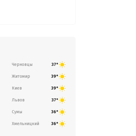
Черновцы
37°
Житомир
39°
Киев
39°
Львов
37°
Сумы
36°
Хмельницкий
36°