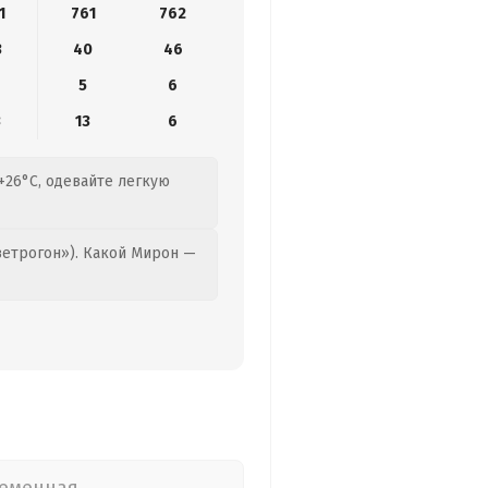
1
761
762
3
40
46
5
6
3
13
6
 +26°C, одевайте легкую
етрогон»). Какой Мирон —