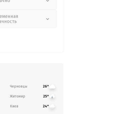
ачно
еменная
ачность
Черновцы
26°
Житомир
25°
Киев
24°