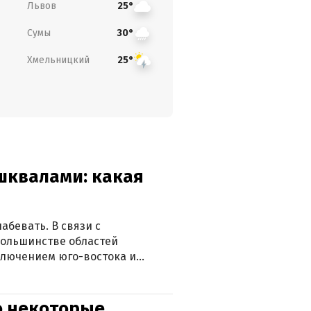
Львов
25°
Сумы
30°
Хмельницкий
25°
 шквалами: какая
абевать. В связи с
большинстве областей
ключением юго-востока и
о некоторые