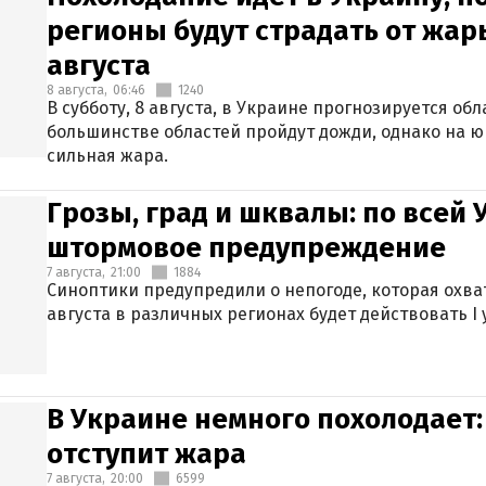
регионы будут страдать от жары
августа
8 августа,
06:46
1240
В субботу, 8 августа, в Украине прогнозируется об
большинстве областей пройдут дожди, однако на ю
сильная жара.
Грозы, град и шквалы: по всей
штормовое предупреждение
7 августа,
21:00
1884
Синоптики предупредили о непогоде, которая охват
августа в различных регионах будет действовать I
В Украине немного похолодает:
отступит жара
7 августа,
20:00
6599