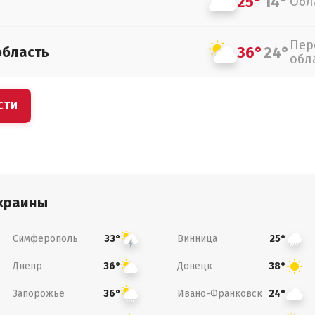
25°
14°
Обл
Пер
36°
24°
область
обл
СТИ
краины
Симферополь
Винница
33°
25°
Днепр
Донецк
36°
38°
Запорожье
Ивано-Франковск
36°
24°