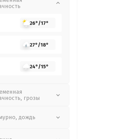
еменная
ачность
26°
/
17°
27°
/
18°
24°
/
15°
еменная
ачность, грозы
мурно, дождь