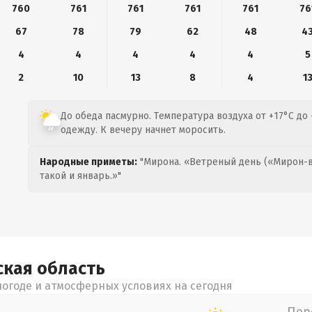
760
761
761
761
761
76
67
78
79
62
48
4
4
4
4
4
4
5
2
10
13
8
4
1
До обеда пасмурно. Температура воздуха от +17°C до
одежду. К вечеру начнет моросить.
Народные приметы:
"Мирона. «Ветреный день («Мирон-в
такой и январь.»"
ская
область
огоде и атмосферных условиях на сегодня