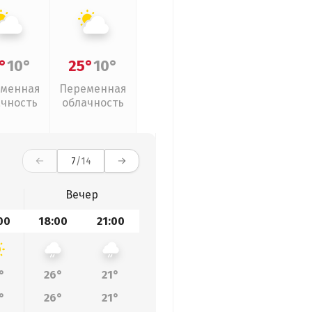
°
10°
25°
10°
менная
Переменная
ачность
облачность
7
/14
Вечер
00
18:00
21:00
°
26°
21°
°
26°
21°