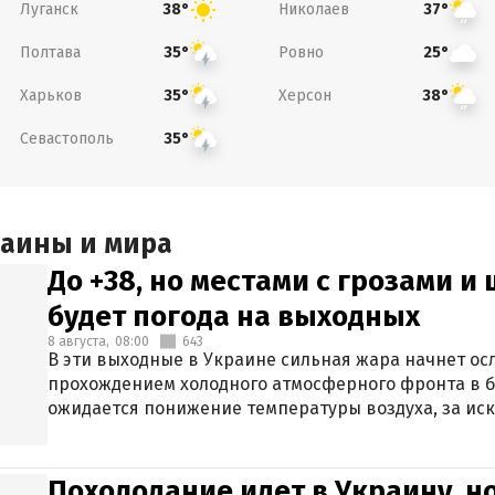
Луганск
Николаев
38°
37°
Полтава
Ровно
35°
25°
Харьков
Херсон
35°
38°
Севастополь
35°
раины и мира
До +38, но местами с грозами и
будет погода на выходных
8 августа,
08:00
643
В эти выходные в Украине сильная жара начнет осл
прохождением холодного атмосферного фронта в 
ожидается понижение температуры воздуха, за ис
Крыма.
Похолодание идет в Украину, н