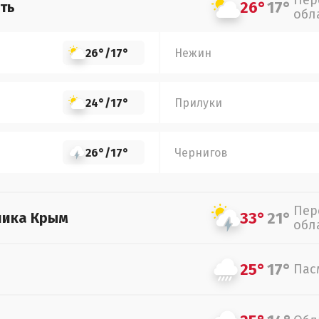
Пер
26°
17°
ть
обл
26°
/
17°
Нежин
24°
/
17°
Прилуки
26°
/
17°
Чернигов
Пер
33°
21°
лика Крым
обл
25°
17°
Пас