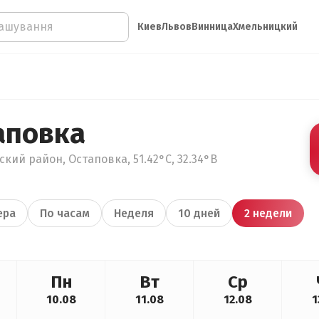
Киев
Львов
Винница
Хмельницкий
аповка
кий район, Остаповка, 51.42°С, 32.34°В
ера
По часам
Неделя
10 дней
2 недели
Пн
Вт
Ср
10.08
11.08
12.08
1