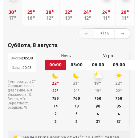
30°
25°
28°
32°
24°
24°
26°
17°
16°
12°
13°
12°
11°
11°
7
/14
Суббота, 8 августа
Ночь
Утро
Восход:
05:30
00:00
03:00
06:00
09:00
1
Закат:
20:23
Температура С°
22°
21°
19°
22°
Ощущается как
Давление, мм
22°
21°
19°
22°
Влажность, %
759
760
760
760
Ветер, м/с
Вероятность
74
78
90
85
осадков, %
2
5
4
4
2
2
31
37
Температура воздуха от +17°C до +30°C, теплая