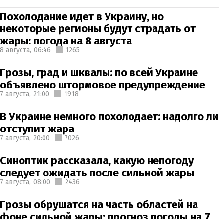
Похолодание идет в Украину, но
некоторые регионы будут страдать от
жары: погода на 8 августа
8 августа,
06:46
1265
Грозы, град и шквалы: по всей Украине
объявлено штормовое предупреждение
7 августа,
21:00
1918
В Украине немного похолодает: надолго ли
отступит жара
7 августа,
20:00
7026
Синоптик рассказала, какую непогоду
следует ожидать после сильной жары
7 августа,
08:00
2436
Грозы обрушатся на часть областей на
фоне сильной жары: прогноз погоды на 7