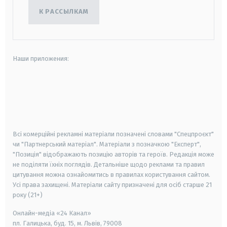
К РАССЫЛКАМ
Наши приложения:
android
apple
smart tv
samsung smart tv
Всі комерційні рекламні матеріали позначені словами "Спецпроєкт"
чи "Партнерський матеріал". Матеріали з позначкою "Експерт",
"Позиція" відображають позицію авторів та героїв. Редакція може
не поділяти їхніх поглядів. Детальніше щодо реклами та правил
цитування можна ознайомитись в правилах користування сайтом.
Усі права захищені.
Матеріали сайту призначені для осіб старше
21
року (21+)
Онлайн-медіа «24 Канал»
пл. Галицька, буд. 15, м. Львів, 79008