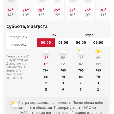
24°
24°
29°
25°
22°
25°
28°
14°
10°
12°
15°
10°
9°
11°
Суббота, 8 августа
Ночь
Утро
Восход:
05:55
00:00
03:00
06:00
09:00
1
Закат:
20:54
Температура С°
17°
15°
14°
19°
Ощущается как
Давление, мм
17°
15°
14°
19°
Влажность, %
764
765
765
765
Ветер, м/с
Вероятность
66
78
84
70
осадков, %
2
3
2
1
15
9
5
2
С утра переменная облачность. После обеда небо
затянется облаками. Температура от +14°C до
+24°C, отличная погода для пребывания на улице.