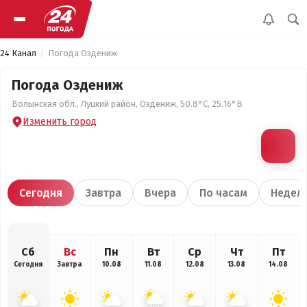
24 Канал
Погода Оздениж
Погода Оздениж
Волынская обл., Луцкий район, Оздениж, 50.8°С, 25.16°В
Изменить город
Сегодня
Завтра
Вчера
По часам
Недел
Сб
Вс
Пн
Вт
Ср
Чт
Пт
Сегодня
Завтра
10.08
11.08
12.08
13.08
14.08