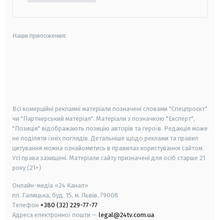
Наши приложения:
android
apple
smart tv
samsung smart tv
Всі комерційні рекламні матеріали позначені словами "Спецпроєкт"
чи "Партнерський матеріал". Матеріали з позначкою "Експерт",
"Позиція" відображають позицію авторів та героїв. Редакція може
не поділяти їхніх поглядів. Детальніше щодо реклами та правил
цитування можна ознайомитись в правилах користування сайтом.
Усі права захищені.
Матеріали сайту призначені для осіб старше
21
року (21+)
Онлайн-медіа «24 Канал»
пл. Галицька, буд. 15, м. Львів, 79008
Телефон
+380 (32) 229-77-77
Адреса електронної пошти —
legal@24tv.com.ua