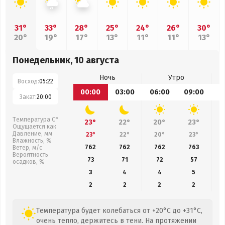
31°
33°
28°
25°
24°
26°
30°
20°
19°
17°
13°
11°
11°
13°
Понедельник, 10 августа
Ночь
Утро
Восход:
05:22
00:00
03:00
06:00
09:00
1
Закат:
20:00
Температура С°
23°
22°
20°
23°
Ощущается как
Давление, мм
23°
22°
20°
23°
Влажность, %
762
762
762
763
Ветер, м/с
Вероятность
73
71
72
57
осадков, %
3
4
4
5
2
2
2
2
Температура будет колебаться от +20°C до +31°C,
очень тепло, держитесь в тени. На протяжении