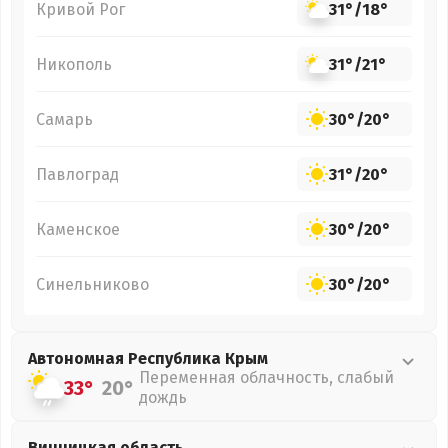
Кривой Рог
31°
/
18°
Никополь
31°
/
21°
Самарь
30°
/
20°
Павлоград
31°
/
20°
Каменское
30°
/
20°
Синельниково
30°
/
20°
Автономная Республика Крым
Переменная облачность, слабый
33°
20°
дождь
Винницкая
область