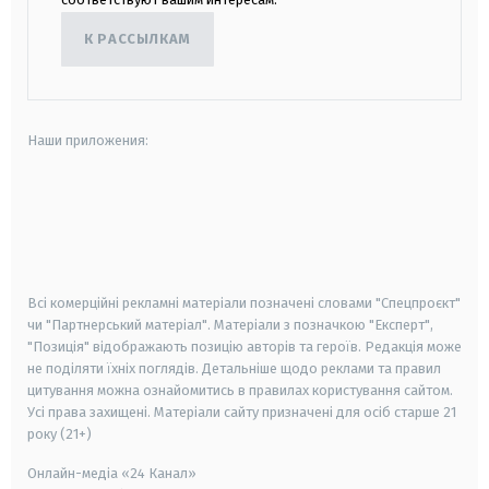
К РАССЫЛКАМ
Наши приложения:
android
apple
smart tv
samsung smart tv
Всі комерційні рекламні матеріали позначені словами "Спецпроєкт"
чи "Партнерський матеріал". Матеріали з позначкою "Експерт",
"Позиція" відображають позицію авторів та героїв. Редакція може
не поділяти їхніх поглядів. Детальніше щодо реклами та правил
цитування можна ознайомитись в правилах користування сайтом.
Усі права захищені.
Матеріали сайту призначені для осіб старше
21
року (21+)
Онлайн-медіа «24 Канал»