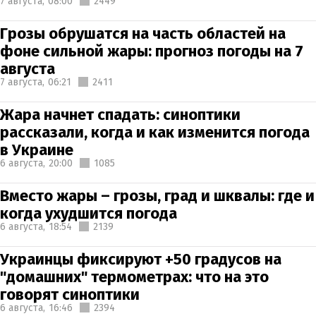
7 августа,
08:00
2449
Грозы обрушатся на часть областей на
фоне сильной жары: прогноз погоды на 7
августа
7 августа,
06:21
2411
Жара начнет спадать: синоптики
рассказали, когда и как изменится погода
в Украине
6 августа,
20:00
1085
Вместо жары – грозы, град и шквалы: где и
когда ухудшится погода
6 августа,
18:54
2139
Украинцы фиксируют +50 градусов на
"домашних" термометрах: что на это
говорят синоптики
6 августа,
16:46
2394