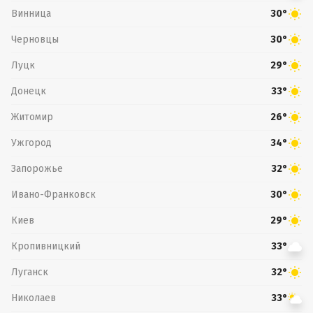
Винница
30°
Черновцы
30°
Луцк
29°
Донецк
33°
Житомир
26°
Ужгород
34°
Запорожье
32°
Ивано-Франковск
30°
Киев
29°
Кропивницкий
33°
Луганск
32°
Николаев
33°