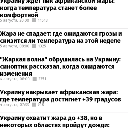
Украину ждет пик африканской жары:
когда температура станет более
комфортной
5 августа,
20:00
11513
Жара не спадает: где ожидаются грозы и
снизится ли температура на этой неделе
5 августа,
08:00
1325
"Жаркая волна" обрушилась на Украину:
синоптик рассказал, когда ожидаются
изменения
4 августа,
08:00
2351
Украину накрывает африканская жара:
где температура достигнет +39 градусов
4 августа,
07:33
918
Украину охватит жара до +38, но в
некоторых областях пройдут дожди: