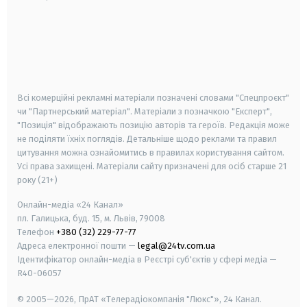
android
apple
smart tv
samsung smart tv
Всі комерційні рекламні матеріали позначені словами "Спецпроєкт"
чи "Партнерський матеріал". Матеріали з позначкою "Експерт",
"Позиція" відображають позицію авторів та героїв. Редакція може
не поділяти їхніх поглядів. Детальніше щодо реклами та правил
цитування можна ознайомитись в правилах користування сайтом.
Усі права захищені.
Матеріали сайту призначені для осіб старше
21
року (21+)
Онлайн-медіа «24 Канал»
пл. Галицька, буд. 15, м. Львів, 79008
Телефон
+380 (32) 229-77-77
Адреса електронної пошти —
legal@24tv.com.ua
Ідентифікатор онлайн-медіа в Реєстрі суб'єктів у сфері медіа —
R40-06057
© 2005—2026,
ПрАТ «Телерадіокомпанія "Люкс"», 24 Канал.