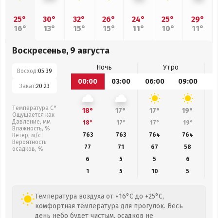
25°
30°
32°
26°
24°
25°
29°
16°
13°
15°
15°
11°
10°
11°
Воскресенье, 9 августа
Ночь
Утро
Восход:
05:39
00:00
03:00
06:00
09:00
1
Закат:
20:23
Температура С°
18°
17°
17°
19°
Ощущается как
Давление, мм
18°
17°
17°
19°
Влажность, %
763
763
764
764
Ветер, м/с
Вероятность
77
71
67
58
осадков, %
6
5
5
6
1
5
10
5
Температура воздуха от +16°C до +25°C,
комфортная температура для прогулок. Весь
день небо будет чистым, осадков не