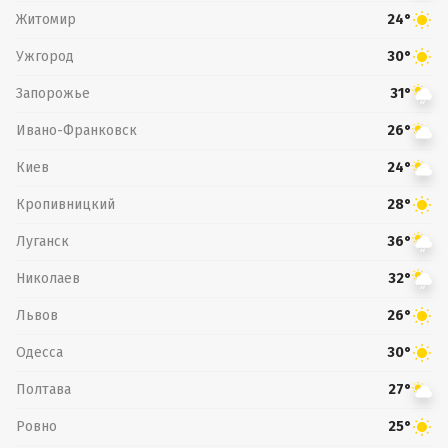
Житомир
24°
Ужгород
30°
Запорожье
31°
Ивано-Франковск
26°
Киев
24°
Кропивницкий
28°
Луганск
36°
Николаев
32°
Львов
26°
Одесса
30°
Полтава
27°
Ровно
25°