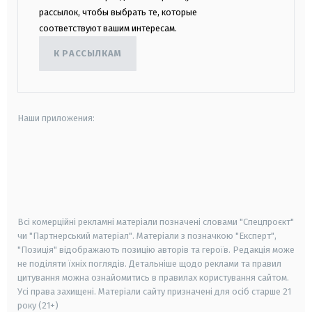
рассылок, чтобы выбрать те, которые
соответствуют вашим интересам.
К РАССЫЛКАМ
Наши приложения:
android
apple
smart tv
samsung smart tv
Всі комерційні рекламні матеріали позначені словами "Спецпроєкт"
чи "Партнерський матеріал". Матеріали з позначкою "Експерт",
"Позиція" відображають позицію авторів та героїв. Редакція може
не поділяти їхніх поглядів. Детальніше щодо реклами та правил
цитування можна ознайомитись в правилах користування сайтом.
Усі права захищені.
Матеріали сайту призначені для осіб старше
21
року (21+)