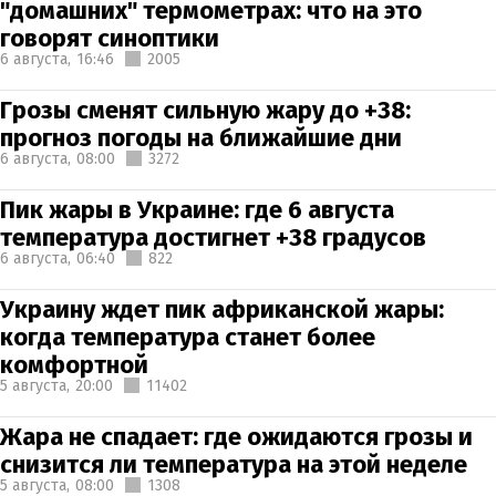
"домашних" термометрах: что на это
говорят синоптики
6 августа,
16:46
2005
Грозы сменят сильную жару до +38:
прогноз погоды на ближайшие дни
6 августа,
08:00
3272
Пик жары в Украине: где 6 августа
температура достигнет +38 градусов
6 августа,
06:40
822
Украину ждет пик африканской жары:
когда температура станет более
комфортной
5 августа,
20:00
11402
Жара не спадает: где ожидаются грозы и
снизится ли температура на этой неделе
5 августа,
08:00
1308