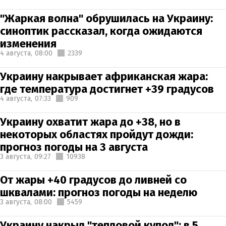
"Жаркая волна" обрушилась на Украину:
синоптик рассказал, когда ожидаются
изменения
4 августа,
08:00
2339
Украину накрывает африканская жара:
где температура достигнет +39 градусов
4 августа,
07:33
909
Украину охватит жара до +38, но в
некоторых областях пройдут дожди:
прогноз погоды на 3 августа
3 августа,
09:27
10938
От жары +40 градусов до ливней со
шквалами: прогноз погоды на неделю
3 августа,
08:00
5459
Украину накрыл "тепловой купол": в 5