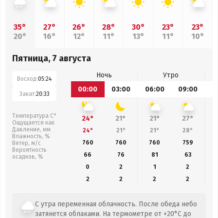
35°
27°
26°
28°
30°
23°
23°
20°
16°
12°
11°
13°
11°
10°
Пятница, 7 августа
Ночь
Утро
Восход:
05:24
00:00
03:00
06:00
09:00
1
Закат:
20:33
Температура С°
24°
21°
21°
27°
Ощущается как
Давление, мм
24°
21°
21°
28°
Влажность, %
760
760
760
759
Ветер, м/с
Вероятность
66
76
81
63
осадков, %
0
2
1
2
2
2
2
2
С утра переменная облачность. После обеда небо
затянется облаками. На термометре от +20°C до