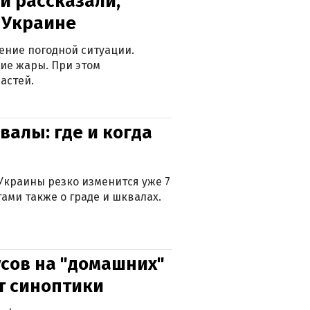
и рассказали,
в Украине
ение погодной ситуации.
ие жары. При этом
астей.
валы: где и когда
Украины резко изменится уже 7
тами также о граде и шквалах.
сов на "домашних"
ят синоптики