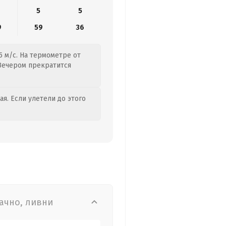
5
5
9
59
36
5 м/с. На термометре от
. Вечером прекратится
я. Если улетели до этого
ачно, ливни