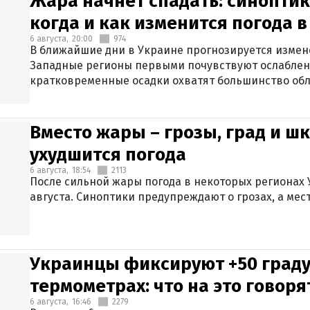
Жара начнет спадать: синоптик
когда и как изменится погода 
6 августа,
20:00
974
В ближайшие дни в Украине прогнозируется измен
Западные регионы первыми почувствуют ослаблен
кратковременные осадки охватят большинство обл
Вместо жары – грозы, град и шк
ухудшится погода
6 августа,
18:54
2113
После сильной жары погода в некоторых регионах 
августа. Синоптики предупреждают о грозах, а мес
Украинцы фиксируют +50 граду
термометрах: что на это говор
6 августа,
16:46
2279