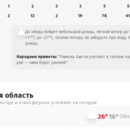
1
2
3
3
5
5
2
12
2
19
78
6
До обеда пойдет небольшой дождь, легкий ветер до 
+17°C до +27°C, теплая погода, не забудьте про воду
дождь.
Народные приметы:
"Пимена. Аисты улетают в теплые кра
дня — зима будет ранней."
ая
область
огоде и атмосферных условиях на сегодня
26°
16°
Обл