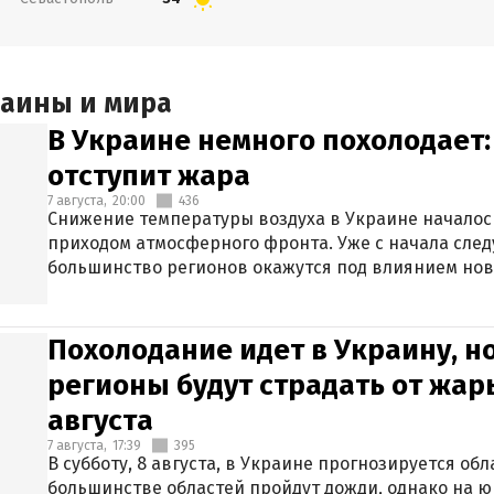
раины и мира
В Украине немного похолодает:
отступит жара
7 августа,
20:00
436
Снижение температуры воздуха в Украине началось
приходом атмосферного фронта. Уже с начала сле
большинство регионов окажутся под влиянием нов
Похолодание идет в Украину, н
регионы будут страдать от жары
августа
7 августа,
17:39
395
В субботу, 8 августа, в Украине прогнозируется об
большинстве областей пройдут дожди, однако на ю