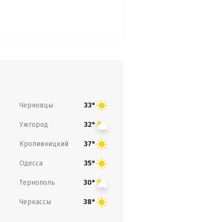
Черновцы
33°
Ужгород
32°
Кропивницкий
37°
Одесса
35°
Тернополь
30°
Черкассы
38°