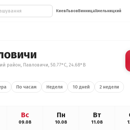
Киев
Львов
Винница
Хмельницкий
ловичи
й район, Павловичи, 50.77°С, 24.68°В
ера
По часам
Неделя
10 дней
2 недели
Вс
Пн
Вт
09.08
10.08
11.08
1