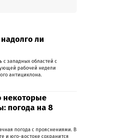
 надолго ли
 с западных областей с
дующей рабочей недели
ого антициклона.
о некоторые
: погода на 8
лачная погода с прояснениями. В
ге и юго-востоке сохранится