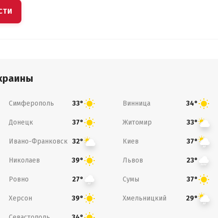
СТИ
краины
Симферополь
Винница
33°
34°
Донецк
Житомир
37°
33°
Ивано-Франковск
Киев
32°
37°
Николаев
Львов
39°
23°
Ровно
Сумы
27°
37°
Херсон
Хмельницкий
39°
29°
Севастополь
34°