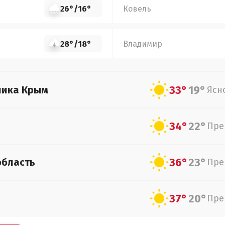
26°
/
16°
Ковель
28°
/
18°
Владимир
33°
19°
лика Крым
Ясн
34°
22°
Пре
36°
23°
область
Пре
37°
20°
Пре