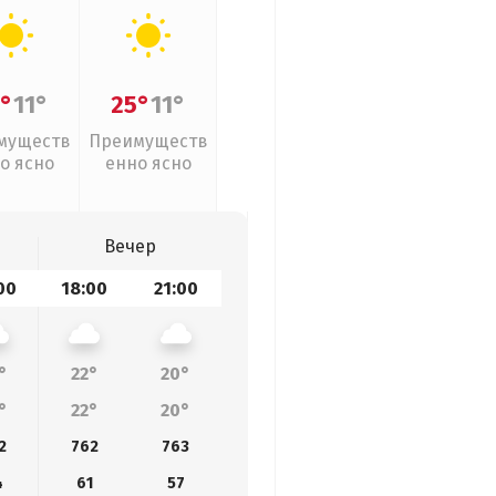
°
11°
25°
11°
муществ
Преимуществ
о ясно
енно ясно
Вечер
00
18:00
21:00
°
22°
20°
°
22°
20°
2
762
763
4
61
57