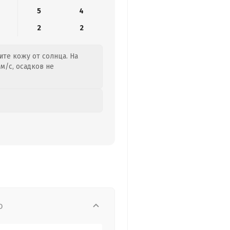
5
4
2
2
ите кожу от солнца. На
м/с, осадков не
о