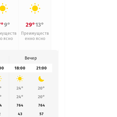
7°
9°
29°
13°
муществ
Преимуществ
о ясно
енно ясно
Вечер
00
18:00
21:00
°
24°
20°
°
24°
20°
4
764
764
2
43
57