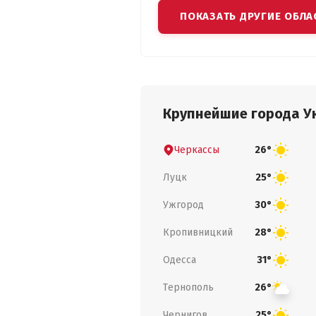
ПОКАЗАТЬ ДРУГИЕ ОБЛА
Крупнейшие города У
Черкассы
26°
Луцк
25°
Ужгород
30°
Кропивницкий
28°
Одесса
31°
Тернополь
26°
Чернигов
25°