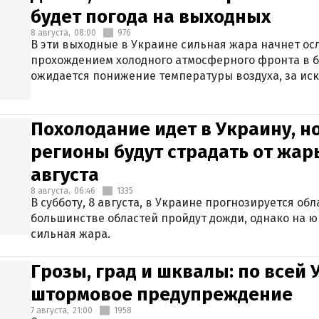
будет погода на выходных
8 августа,
08:00
976
В эти выходные в Украине сильная жара начнет осл
прохождением холодного атмосферного фронта в 
ожидается понижение температуры воздуха, за ис
Крыма.
Похолодание идет в Украину, н
регионы будут страдать от жары
августа
8 августа,
06:46
1335
В субботу, 8 августа, в Украине прогнозируется об
большинстве областей пройдут дожди, однако на ю
сильная жара.
Грозы, град и шквалы: по всей
штормовое предупреждение
7 августа,
21:00
1958