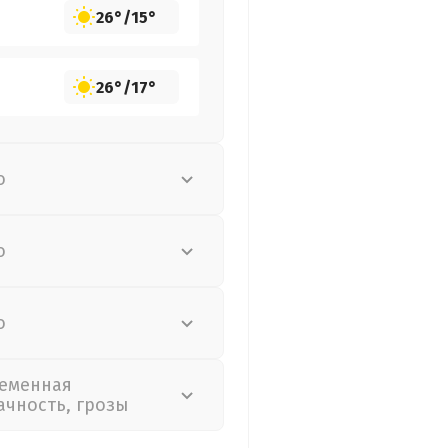
26°
/
15°
26°
/
17°
о
о
о
еменная
ачность, грозы