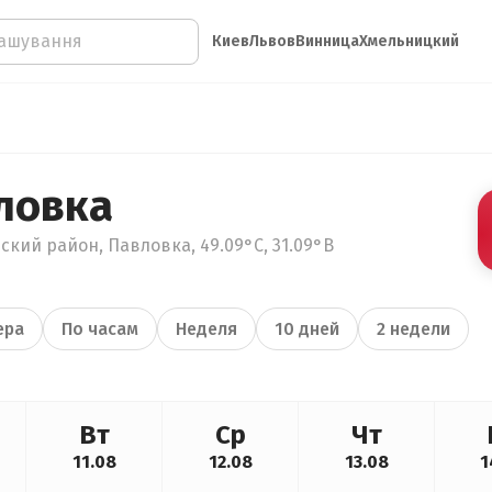
Киев
Львов
Винница
Хмельницкий
ловка
ский район, Павловка, 49.09°С, 31.09°В
ера
По часам
Неделя
10 дней
2 недели
Вт
Ср
Чт
11.08
12.08
13.08
1