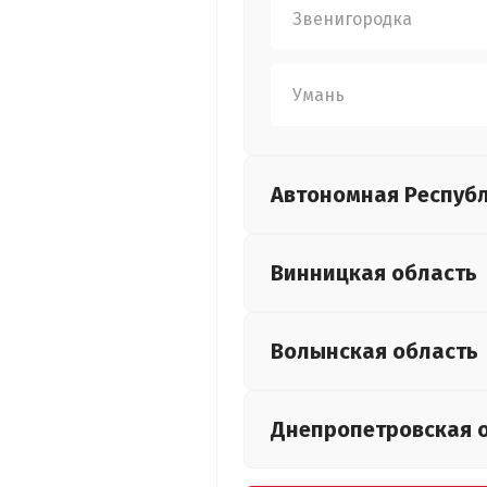
Звенигородка
Умань
Автономная Респуб
Винницкая
область
Волынская
область
Днепропетровская