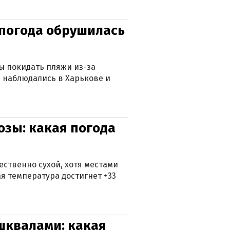
епогода обрушилась
ны покидать пляжи из-за
 наблюдались в Харькове и
озы: какая погода
ственно сухой, хотя местами
 температура достигнет +33
 шквалами: какая