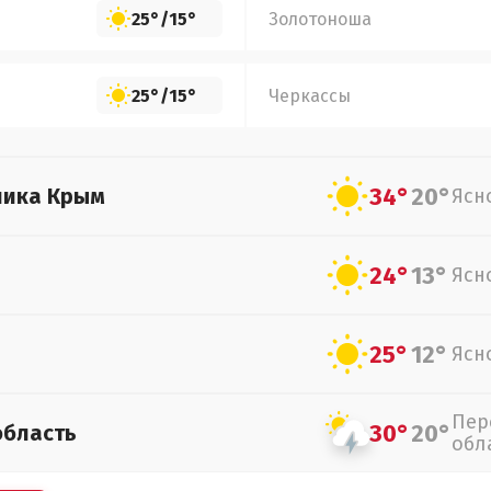
25°
/
15°
Золотоноша
25°
/
15°
Черкассы
34°
20°
лика Крым
Ясн
24°
13°
Ясн
25°
12°
Ясн
Пер
30°
20°
область
обл