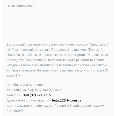
Наши приложения:
android
apple
smart tv
samsung smart tv
Всі комерційні рекламні матеріали позначені словами "Спецпроєкт"
чи "Партнерський матеріал". Матеріали з позначкою "Експерт",
"Позиція" відображають позицію авторів та героїв. Редакція може
не поділяти їхніх поглядів. Детальніше щодо реклами та правил
цитування можна ознайомитись в правилах користування сайтом.
Усі права захищені.
Матеріали сайту призначені для осіб старше
21
року (21+)
Онлайн-медіа «24 Канал»
пл. Галицька, буд. 15, м. Львів, 79008
Телефон
+380 (32) 229-77-77
Адреса електронної пошти —
legal@24tv.com.ua
Ідентифікатор онлайн-медіа в Реєстрі суб'єктів у сфері медіа —
R40-06057