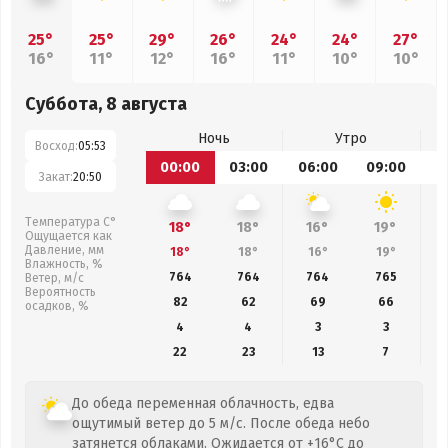
25°
25°
29°
26°
24°
24°
27°
16°
11°
12°
16°
11°
10°
10°
Суббота, 8 августа
Ночь
Утро
Восход:
05:53
00:00
03:00
06:00
09:00
1
Закат:
20:50
Температура С°
18°
18°
16°
19°
Ощущается как
Давление, мм
18°
18°
16°
19°
Влажность, %
764
764
764
765
Ветер, м/с
Вероятность
82
62
69
66
осадков, %
4
4
3
3
22
23
13
7
До обеда переменная облачность, едва
ощутимый ветер до 5 м/с. После обеда небо
затянется облаками. Ожидается от +16°C до