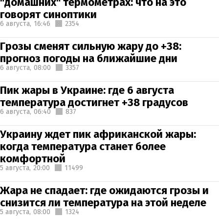
"домашних" термометрах: что на это
говорят синоптики
6 августа,
16:46
2354
Грозы сменят сильную жару до +38:
прогноз погоды на ближайшие дни
6 августа,
08:00
3357
Пик жары в Украине: где 6 августа
температура достигнет +38 градусов
6 августа,
06:40
837
Украину ждет пик африканской жары:
когда температура станет более
комфортной
5 августа,
20:00
11499
Жара не спадает: где ожидаются грозы и
снизится ли температура на этой неделе
5 августа,
08:00
1324