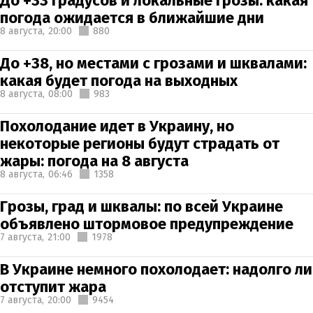
До +33 градусов и локальные грозы: какая
погода ожидается в ближайшие дни
8 августа,
20:00
880
До +38, но местами с грозами и шквалами:
какая будет погода на выходных
8 августа,
08:00
983
Похолодание идет в Украину, но
некоторые регионы будут страдать от
жары: погода на 8 августа
8 августа,
06:46
1358
Грозы, град и шквалы: по всей Украине
объявлено штормовое предупреждение
7 августа,
21:00
1978
В Украине немного похолодает: надолго ли
отступит жара
7 августа,
20:00
9454