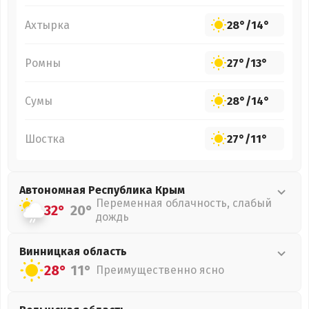
Ахтырка
28°
/
14°
Ромны
27°
/
13°
Сумы
28°
/
14°
Шостка
27°
/
11°
Автономная Республика Крым
Переменная облачность, слабый
32°
20°
дождь
Винницкая
область
28°
11°
Преимущественно ясно