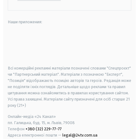
Наши приложения:
android
apple
smart tv
samsung smart tv
Всі комерційні рекламні матеріали позначені словами "Спецпроєкт"
чи "Партнерський матеріал". Матеріали з позначкою "Експерт",
"Позиція" відображають позицію авторів та героїв. Редакція може
не поділяти їхніх поглядів. Детальніше щодо реклами та правил
цитування можна ознайомитись в правилах користування сайтом.
Усі права захищені.
Матеріали сайту призначені для осіб старше
21
року (21+)
Онлайн-медіа «24 Канал»
пл. Галицька, буд. 15, м. Львів, 79008
Телефон
+380 (32) 229-77-77
Адреса електронної пошти —
legal@24tv.com.ua