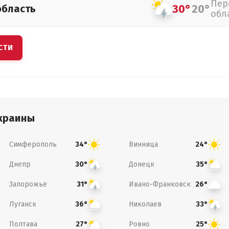
Пер
30°
20°
область
обл
СТИ
краины
Симферополь
Винница
34°
24°
Днепр
Донецк
30°
35°
Запорожье
Ивано-Франковск
31°
26°
Луганск
Николаев
36°
33°
Полтава
Ровно
27°
25°