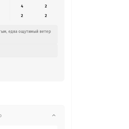
4
2
2
2
стым, едва ощутимый ветер
о