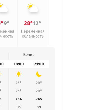
5°
9°
28°
12°
менная
Переменная
ачность
облачность
Вечер
00
18:00
21:00
°
25°
20°
°
25°
20°
5
764
765
7
35
51