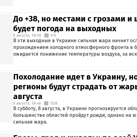
До +38, но местами с грозами и
будет погода на выходных
8 августа,
08:00
976
В эти выходные в Украине сильная жара начнет осл
прохождением холодного атмосферного фронта в 
ожидается понижение температуры воздуха, за ис
Крыма.
Похолодание идет в Украину, н
регионы будут страдать от жары
августа
8 августа,
06:46
1338
В субботу, 8 августа, в Украине прогнозируется об
большинстве областей пройдут дожди, однако на ю
сильная жара.