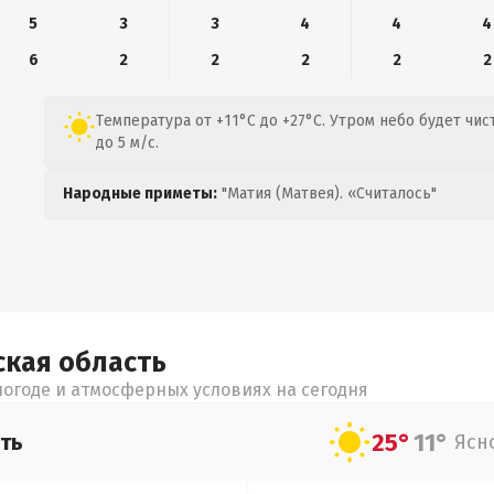
5
3
3
4
4
4
6
2
2
2
2
2
Температура от +11°C до +27°C. Утром небо будет чи
до 5 м/с.
Народные приметы:
"Матия (Матвея). «Считалось"
ская
область
огоде и атмосферных условиях на сегодня
25°
11°
ть
Ясн