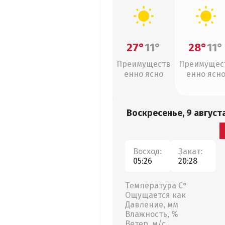
27°
11°
28°
11°
Преимуществ
Преимущес
енно ясно
енно ясн
Воскресенье, 9 август
Восход:
Закат:
05:26
20:28
Температура С°
Ощущается как
Давление, мм
Влажность, %
Ветер, м/с