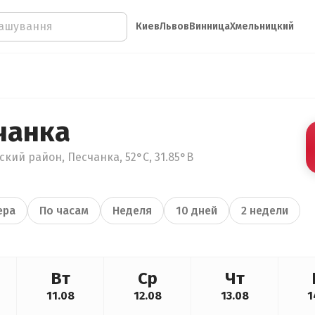
Киев
Львов
Винница
Хмельницкий
чанка
кий район, Песчанка, 52°С, 31.85°В
ера
По часам
Неделя
10 дней
2 недели
Вт
Ср
Чт
11.08
12.08
13.08
1