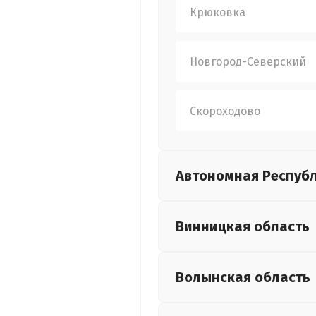
Крюковка
Новгород-Северский
Скороходово
Автономная Респуб
Винницкая
область
Волынская
область