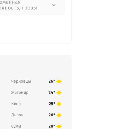
еменная
ачность, грозы
Черновцы
26°
Житомир
24°
Киев
25°
Львов
26°
Сумы
28°