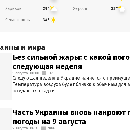
Харьков
Херсон
29°
33°
Севастополь
34°
раины и мира
Без сильной жары: с какой пог
следующая неделя
9 августа,
08:00
317
Следующая неделя в Украине начнется с преимуще
Температура воздуха будет близка к обычным для а
ожидаются осадки.
Часть Украины вновь накроют 
погоды на 9 августа
9 августа,
06:33
2086