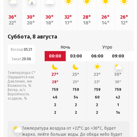
36°
30°
30°
32°
28°
26°
26°
22°
20°
18°
17°
18°
14°
12°
Суббота, 8 августа
Ночь
Утро
Восход:
05:21
00:00
03:00
06:00
09:00
1
Закат:
20:06
Температура С°
27°
25°
23°
30°
Ощущается как
Давление, мм
28°
25°
23°
30°
Влажность, %
759
759
759
759
Ветер, м/с
Вероятность
46
54
60
42
осадков, %
2
2
2
1
2
2
2
14
Температура воздуха от +22°C до +36°C, будет
жарко, пейте больше воды. До обеда небо будет