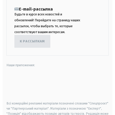
E-mail-рассылка
Будьте в курсе всех новостей и
обновлений! Перейдите на страницу наших
рассылок, чтобы выбрать те, которые
соответствуют вашим интересам.
К РАССЫЛКАМ
Наши приложения:
android
apple
smart tv
samsung smart tv
Всі комерційні рекламні матеріали позначені словами "Спецпроєкт"
чи "Партнерський матеріал". Матеріали з позначкою "Експерт",
"Позиція" відображають позицію авторів та героїв. Редакція може