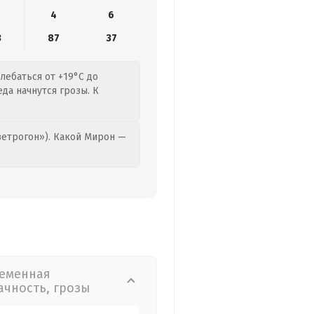
4
6
3
87
37
олебаться от +19°C до
еда начнутся грозы. К
етрогон»). Какой Мирон —
еменная
ачность, грозы