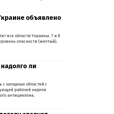
 Украине объявлено
ит все области Украины. 7 и 8
 уровень опасности (желтый).
 надолго ли
 с западных областей с
дующей рабочей недели
ого антициклона.