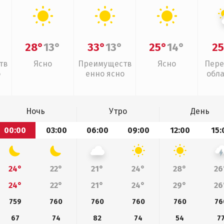
28°
13°
33°
13°
25°
14°
25
тв
Ясно
Преимуществ
Ясно
Пере
о
енно ясно
обл
Ночь
Утро
День
00:00
03:00
06:00
09:00
12:00
15:
24°
22°
21°
24°
28°
26
24°
22°
21°
24°
29°
26
759
760
760
760
760
76
67
74
82
74
54
7