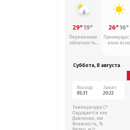
29°
19°
26°
16°
Переменная
Преимущес
облачность,
енно ясн
грозы
Суббота, 8 августа
Восход:
Закат:
05:31
20:22
Температура С°
Ощущается как
Давление, мм
Влажность, %
Ветер, м/с