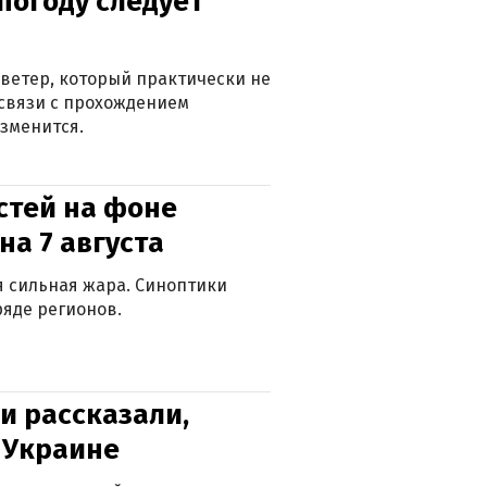
погоду следует
ветер, который практически не
в связи с прохождением
зменится.
стей на фоне
на 7 августа
ся сильная жара. Синоптики
яде регионов.
и рассказали,
в Украине