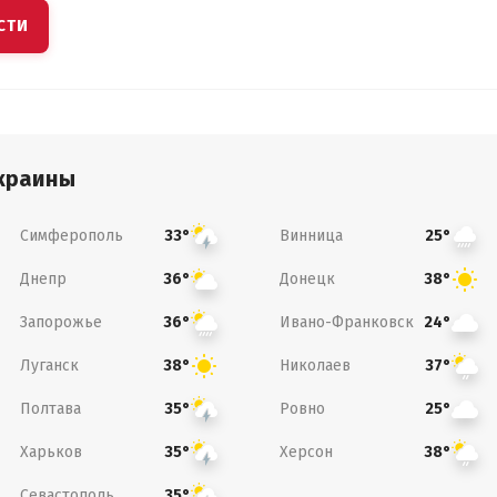
СТИ
краины
Симферополь
Винница
33°
25°
Днепр
Донецк
36°
38°
Запорожье
Ивано-Франковск
36°
24°
Луганск
Николаев
38°
37°
Полтава
Ровно
35°
25°
Харьков
Херсон
35°
38°
Севастополь
35°