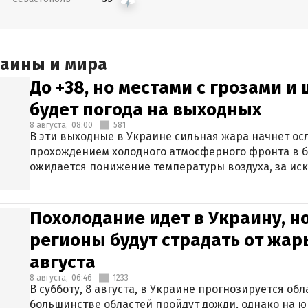
раины и мира
До +38, но местами с грозами и
будет погода на выходных
8 августа,
08:00
581
В эти выходные в Украине сильная жара начнет осл
прохождением холодного атмосферного фронта в 
ожидается понижение температуры воздуха, за ис
Крыма.
Похолодание идет в Украину, н
регионы будут страдать от жары
августа
8 августа,
06:46
1233
В субботу, 8 августа, в Украине прогнозируется об
большинстве областей пройдут дожди, однако на ю