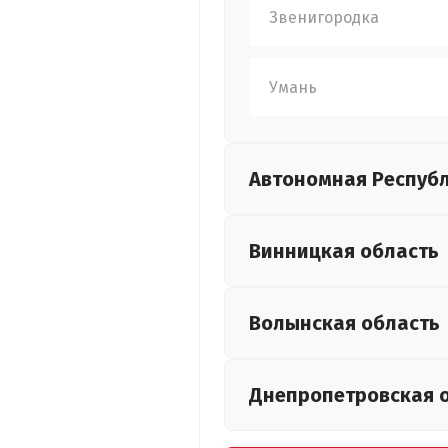
Звенигородка
Умань
Автономная Респуб
Винницкая
область
Волынская
область
Днепропетровская