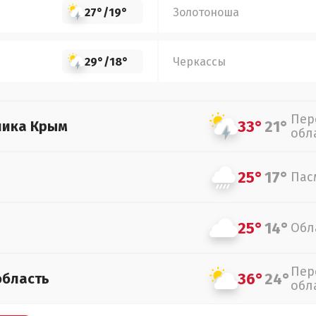
27°
/
19°
Золотоноша
29°
/
18°
Черкассы
Пер
33°
21°
лика Крым
обл
25°
17°
Пас
25°
14°
Обл
Пер
36°
24°
область
обл