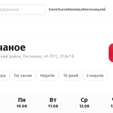
Киев
Львов
Винница
Хмельницкий
чаное
кий район, Песчаное, 49.75°С, 31.84°В
ера
По часам
Неделя
10 дней
2 недели
Пн
Вт
Ср
10.08
11.08
12.08
1