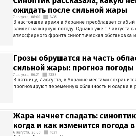
Синоптик рассказала, какую не
ожидать после сильной жары
7 августа,
08:00
2435
В настоящее время в Украине преобладает слабый 
влияет на жаркую погоду. Однако уже с 7 августа 
атмосферного фронта синоптическая обстановка и
Грозы обрушатся на часть обла
сильной жары: прогноз погоды 
7 августа,
06:21
2388
В пятницу, 7 августа, в Украине местами сохранит
прогнозируют переменную облачность и осадки в р
Жара начнет спадать: синоптик
когда и как изменится погода 
6 августа,
20:00
1031