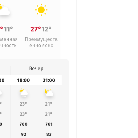
°
11°
27°
12°
менная
Преимуществ
ачность
енно ясно
Вечер
00
18:00
21:00
°
23°
21°
°
23°
21°
0
760
761
7
92
83