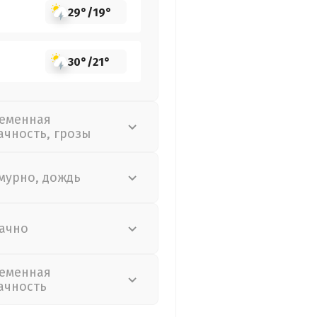
29°
/
19°
30°
/
21°
еменная
ачность, грозы
мурно, дождь
ачно
еменная
ачность