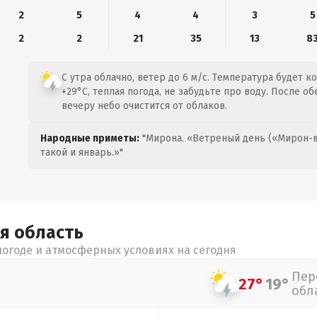
2
5
4
4
3
5
2
2
21
35
13
8
С утра облачно, ветер до 6 м/с. Температура будет к
+29°C, теплая погода, не забудьте про воду. После об
вечеру небо очистится от облаков.
Народные приметы:
"Мирона. «Ветреный день («Мирон-в
такой и январь.»"
ая
область
огоде и атмосферных условиях на сегодня
Пер
27°
19°
обл