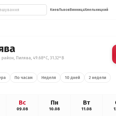
Киев
Львов
Винница
Хмельницкий
ява
район, Пилява, 49.68°С, 31.32°В
ера
По часам
Неделя
10 дней
2 недели
Вс
Пн
Вт
09.08
10.08
11.08
1