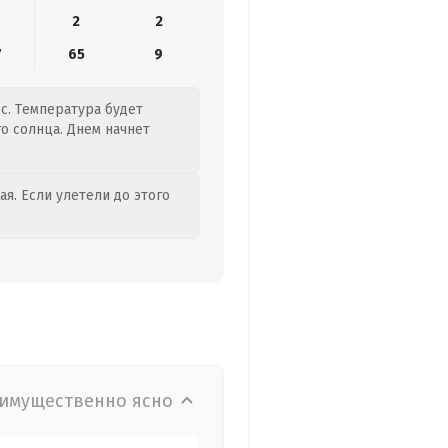
2
2
7
65
9
/с. Температура будет
го солнца. Днем начнет
я. Если улетели до этого
имущественно ясно