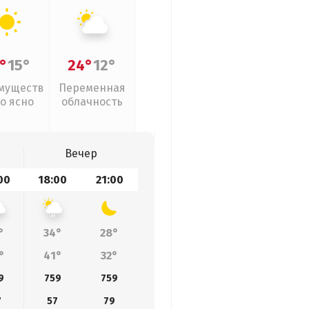
°
15°
24°
12°
муществ
Переменная
о ясно
облачность
Вечер
00
18:00
21:00
°
34°
28°
°
41°
32°
9
759
759
7
57
79