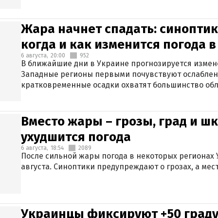
Жара начнет спадать: синоптик
когда и как изменится погода 
6 августа,
20:00
952
В ближайшие дни в Украине прогнозируется измен
Западные регионы первыми почувствуют ослаблен
кратковременные осадки охватят большинство обл
Вместо жары – грозы, град и шк
ухудшится погода
6 августа,
18:54
2089
После сильной жары погода в некоторых регионах 
августа. Синоптики предупреждают о грозах, а мес
Украинцы фиксируют +50 граду