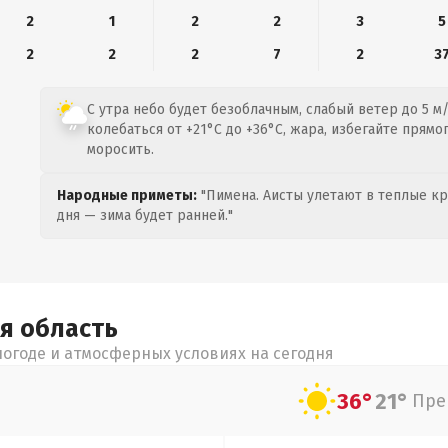
2
1
2
2
3
5
2
2
2
7
2
3
С утра небо будет безоблачным, слабый ветер до 5 м
колебаться от +21°C до +36°C, жара, избегайте прямо
моросить.
Народные приметы:
"Пимена. Аисты улетают в теплые кра
дня — зима будет ранней."
ая
область
огоде и атмосферных условиях на сегодня
36°
21°
Пре