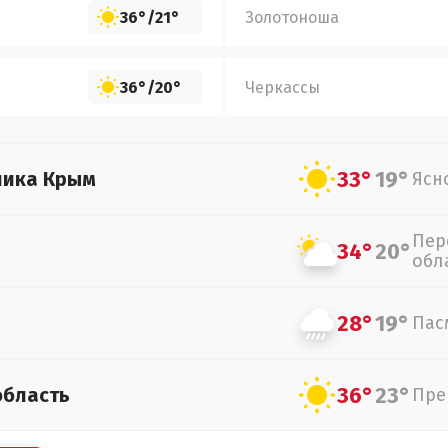
36°
/
21°
Золотоноша
36°
/
20°
Черкассы
33°
19°
лика Крым
Ясн
Пер
34°
20°
обл
28°
19°
Пас
36°
23°
область
Пре