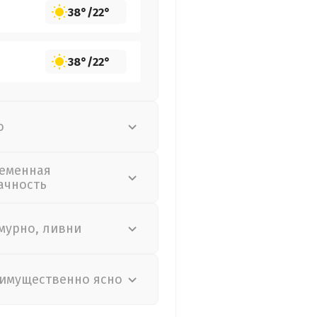
38°
/
22°
38°
/
22°
о
еменная
ачность
мурно, ливни
имущественно ясно