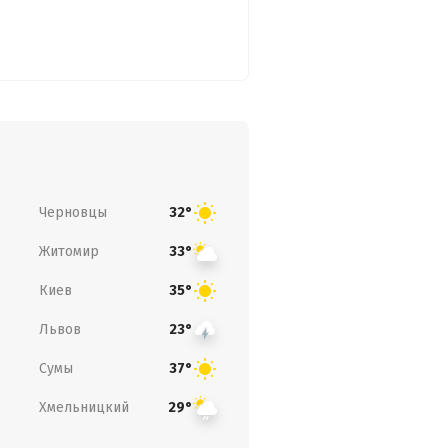
Черновцы
32°
Житомир
33°
Киев
35°
Львов
23°
Сумы
37°
Хмельницкий
29°