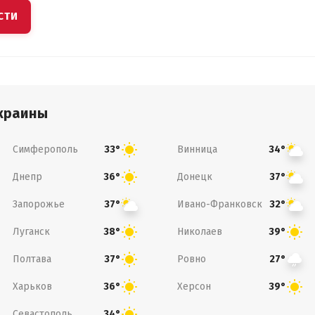
СТИ
краины
Симферополь
Винница
33°
34°
Днепр
Донецк
36°
37°
Запорожье
Ивано-Франковск
37°
32°
Луганск
Николаев
38°
39°
Полтава
Ровно
37°
27°
Харьков
Херсон
36°
39°
Севастополь
34°