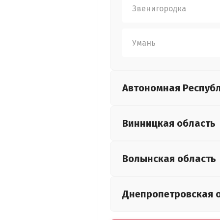
Звенигородка
Умань
Автономная Респуб
Винницкая
область
Волынская
область
Днепропетровская