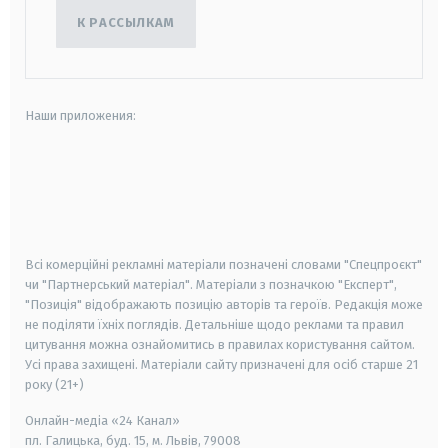
К РАССЫЛКАМ
Наши приложения:
android
apple
smart tv
samsung smart tv
Всі комерційні рекламні матеріали позначені словами "Спецпроєкт"
чи "Партнерський матеріал". Матеріали з позначкою "Експерт",
"Позиція" відображають позицію авторів та героїв. Редакція може
не поділяти їхніх поглядів. Детальніше щодо реклами та правил
цитування можна ознайомитись в правилах користування сайтом.
Усі права захищені.
Матеріали сайту призначені для осіб старше
21
року (21+)
Онлайн-медіа «24 Канал»
пл. Галицька, буд. 15, м. Львів, 79008