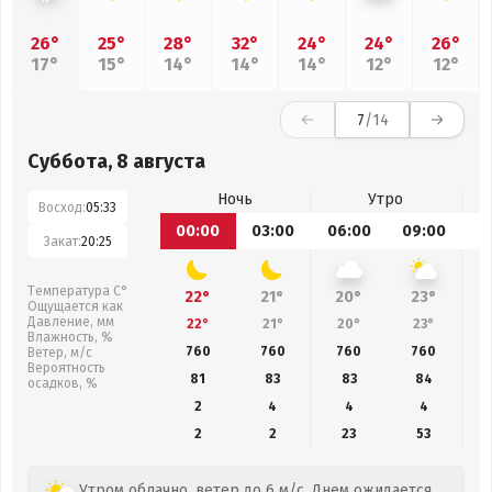
26°
25°
28°
32°
24°
24°
26°
17°
15°
14°
14°
14°
12°
12°
7
/14
Суббота, 8 августа
Ночь
Утро
Восход:
05:33
00:00
03:00
06:00
09:00
1
Закат:
20:25
Температура С°
22°
21°
20°
23°
Ощущается как
Давление, мм
22°
21°
20°
23°
Влажность, %
760
760
760
760
Ветер, м/с
Вероятность
81
83
83
84
осадков, %
2
4
4
4
2
2
23
53
Утром облачно, ветер до 6 м/с. Днем ожидается