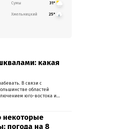
Сумы
31°
Хмельницкий
25°
 шквалами: какая
абевать. В связи с
большинстве областей
ключением юго-востока и
о некоторые
: погода на 8