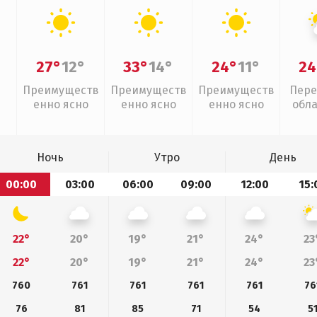
27°
12°
33°
14°
24°
11°
24
Преимуществ
Преимуществ
Преимуществ
Пере
енно ясно
енно ясно
енно ясно
обл
Ночь
Утро
День
00:00
03:00
06:00
09:00
12:00
15:
22°
20°
19°
21°
24°
23
22°
20°
19°
21°
24°
23
760
761
761
761
761
76
76
81
85
71
54
5