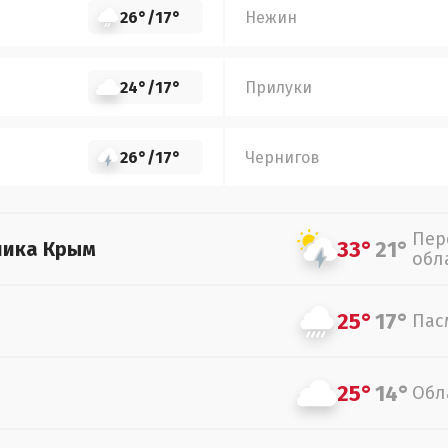
26°
/
17°
Нежин
24°
/
17°
Прилуки
26°
/
17°
Чернигов
Пер
33°
21°
лика Крым
обл
25°
17°
Пас
25°
14°
Обл