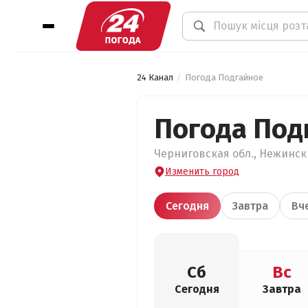
24 Канал
Погода Подгайное
Погода Под
Черниговская обл., Нежински
Изменить город
Сегодня
Завтра
Вч
Сб
Вс
Сегодня
Завтра