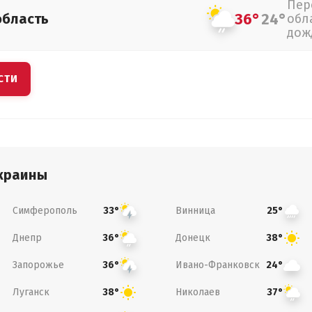
Пер
36°
24°
область
обл
дож
СТИ
краины
Симферополь
Винница
33°
25°
Днепр
Донецк
36°
38°
Запорожье
Ивано-Франковск
36°
24°
Луганск
Николаев
38°
37°