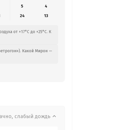
5
4
1
24
13
здуха от +17°C до +25°C. К
етрогон»). Какой Мирон —
ачно, слабый дождь