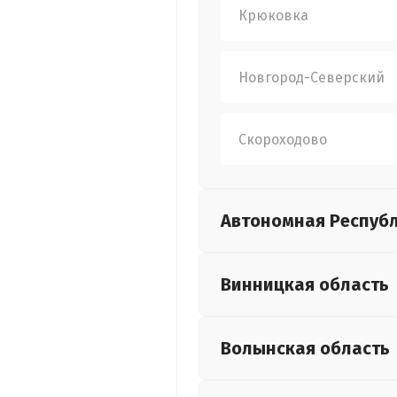
Крюковка
Новгород-Северский
Скороходово
Автономная Респуб
Винницкая
область
Волынская
область