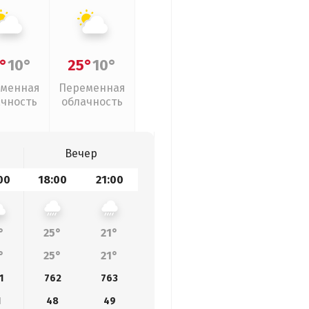
°
10°
25°
10°
менная
Переменная
ачность
облачность
Вечер
00
18:00
21:00
°
25°
21°
°
25°
21°
1
762
763
1
48
49