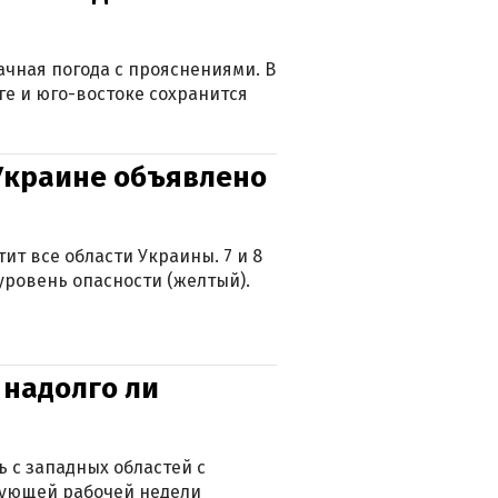
лачная погода с прояснениями. В
ге и юго-востоке сохранится
 Украине объявлено
ит все области Украины. 7 и 8
 уровень опасности (желтый).
 надолго ли
 с западных областей с
дующей рабочей недели