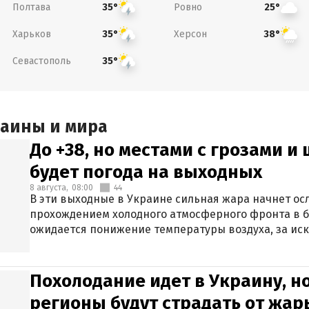
Полтава
Ровно
35°
25°
Харьков
Херсон
35°
38°
Севастополь
35°
раины и мира
До +38, но местами с грозами и
будет погода на выходных
8 августа,
08:00
44
В эти выходные в Украине сильная жара начнет осл
прохождением холодного атмосферного фронта в 
ожидается понижение температуры воздуха, за ис
Крыма.
Похолодание идет в Украину, н
регионы будут страдать от жары