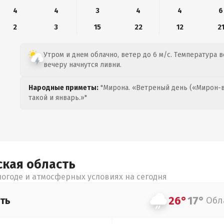
4
4
3
4
4
6
2
3
15
22
12
2
Утром и днем облачно, ветер до 6 м/с. Температура во
вечеру начнутся ливни.
Народные приметы:
"Мирона. «Ветреный день («Мирон-в
такой и январь.»"
ская
область
огоде и атмосферных условиях на сегодня
26°
17°
ть
Обл