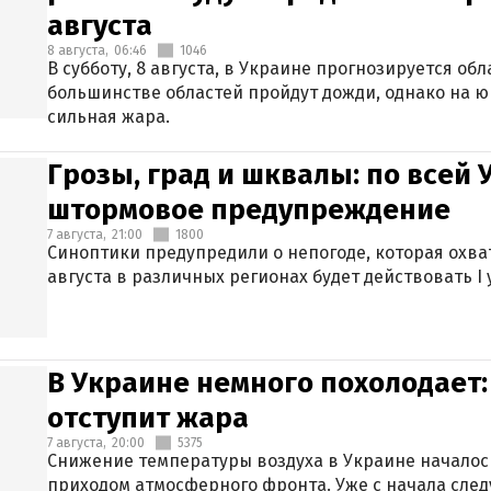
августа
8 августа,
06:46
1046
В субботу, 8 августа, в Украине прогнозируется об
большинстве областей пройдут дожди, однако на ю
сильная жара.
Грозы, град и шквалы: по всей
штормовое предупреждение
7 августа,
21:00
1800
Синоптики предупредили о непогоде, которая охват
августа в различных регионах будет действовать I
В Украине немного похолодает:
отступит жара
7 августа,
20:00
5375
Снижение температуры воздуха в Украине началось
приходом атмосферного фронта. Уже с начала сле