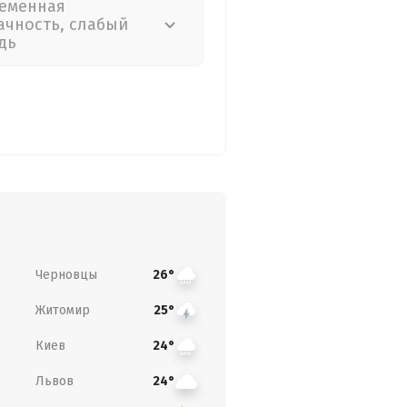
еменная
ачность, слабый
дь
Черновцы
26°
Житомир
25°
Киев
24°
Львов
24°