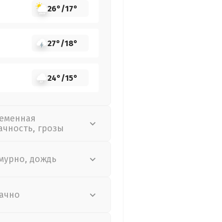
26°
/
17°
27°
/
18°
24°
/
15°
еменная
ачность, грозы
мурно, дождь
ачно