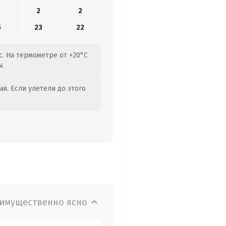
2
2
5
23
22
с. На термометре от +20°C
ы.
я. Если улетели до этого
имущественно ясно