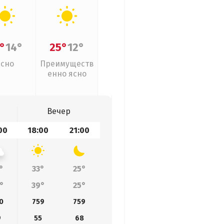
°
14°
25°
12°
Ясно
Преимуществ
енно ясно
Вечер
00
18:00
21:00
°
33°
25°
°
39°
25°
0
759
759
9
55
68