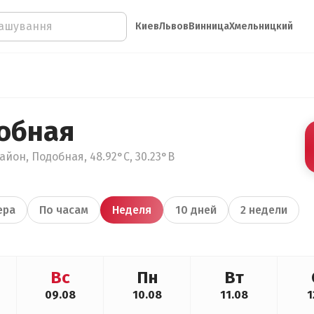
Киев
Львов
Винница
Хмельницкий
обная
айон, Подобная, 48.92°С, 30.23°В
ера
По часам
Неделя
10 дней
2 недели
Вс
Пн
Вт
09.08
10.08
11.08
1