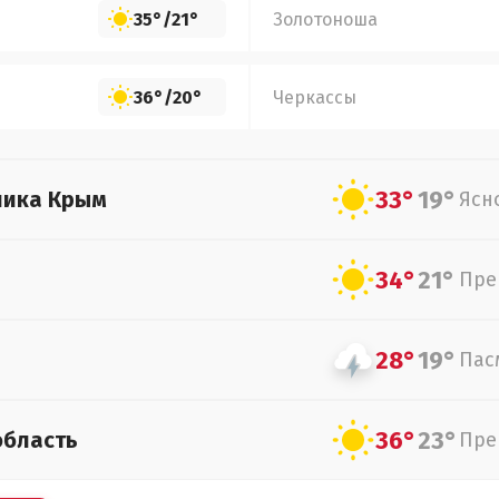
35°
/
21°
Золотоноша
36°
/
20°
Черкассы
33°
19°
лика Крым
Ясн
34°
21°
Пре
28°
19°
Пас
36°
23°
область
Пре