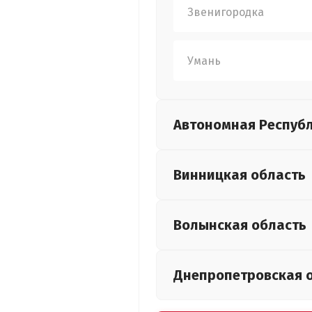
Звенигородка
Умань
Автономная Респуб
Винницкая
область
Волынская
область
Днепропетровская