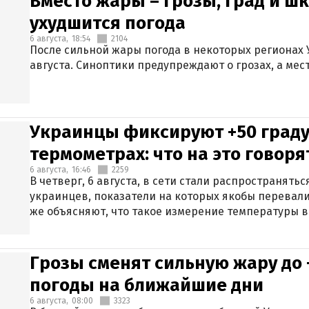
Вместо жары – грозы, град и шк
ухудшится погода
6 августа,
18:54
2104
После сильной жары погода в некоторых регионах 
августа. Синоптики предупреждают о грозах, а мес
Украинцы фиксируют +50 граду
термометрах: что на это говор
6 августа,
16:46
2259
В четверг, 6 августа, в сети стали распространят
украинцев, показатели на которых якобы перевали
же объясняют, что такое измерение температуры в
Грозы сменят сильную жару до 
погоды на ближайшие дни
6 августа,
08:00
3323