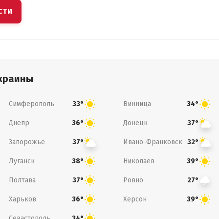
СТИ
краины
Симферополь
Винница
33°
34°
Днепр
Донецк
36°
37°
Запорожье
Ивано-Франковск
37°
32°
Луганск
Николаев
38°
39°
Полтава
Ровно
37°
27°
Харьков
Херсон
36°
39°
Севастополь
34°