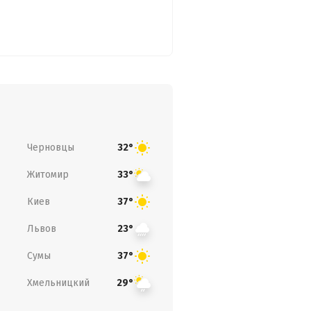
Черновцы
32°
Житомир
33°
Киев
37°
Львов
23°
Сумы
37°
Хмельницкий
29°