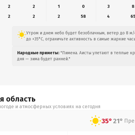
2
2
1
0
3
8
2
2
2
58
4
6
Утром и днем небо будет безоблачным, ветер до 8 м/
до +35°C, ограничьте активность в самые жаркие час
Народные приметы:
"Пимена. Аисты улетают в теплые кра
дня — зима будет ранней."
ая
область
огоде и атмосферных условиях на сегодня
35°
21°
Пре