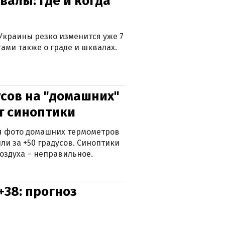
валы: где и когда
Украины резко изменится уже 7
тами также о граде и шквалах.
сов на "домашних"
ят синоптики
ься фото домашних термометров
ли за +50 градусов. Синоптики
оздуха – неправильное.
+38: прогноз