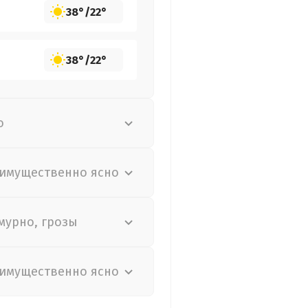
38°
/
22°
38°
/
22°
о
имущественно ясно
мурно, грозы
имущественно ясно