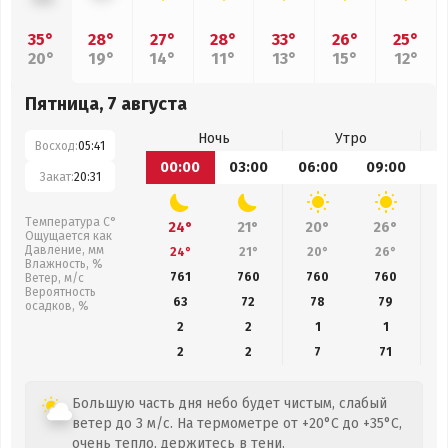
35°
28°
27°
28°
33°
26°
25°
20°
19°
14°
11°
13°
15°
12°
Пятница, 7 августа
Ночь
Утро
Восход:
05:41
00:00
03:00
06:00
09:00
1
Закат:
20:31
Температура С°
24°
21°
20°
26°
Ощущается как
Давление, мм
24°
21°
20°
26°
Влажность, %
761
760
760
760
Ветер, м/с
Вероятность
63
72
78
79
осадков, %
2
2
1
1
2
2
7
71
Большую часть дня небо будет чистым, слабый
ветер до 3 м/с. На термометре от +20°C до +35°C,
очень тепло, держитесь в тени.