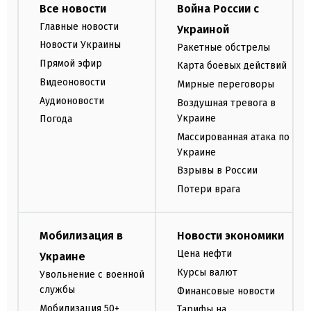
Все новости
Война России с
Главные новости
Украиной
Новости Украины
Ракетные обстрелы
Прямой эфир
Карта боевых действий
Видеоновости
Мирные переговоры
Аудионовости
Воздушная тревога в
Украине
Погода
Массированная атака по
Украине
Взрывы в России
Потери врага
Мобилизация в
Новости экономики
Цена нефти
Украине
Курсы валют
Увольнение с военной
службы
Финансовые новости
Мобилизация 50+
Тарифы на