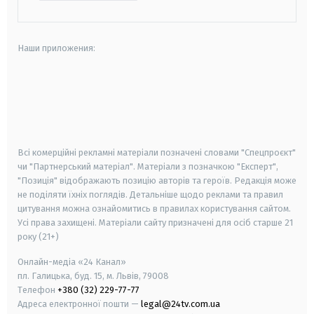
Наши приложения:
android
apple
smart tv
samsung smart tv
Всі комерційні рекламні матеріали позначені словами "Спецпроєкт"
чи "Партнерський матеріал". Матеріали з позначкою "Експерт",
"Позиція" відображають позицію авторів та героїв. Редакція може
не поділяти їхніх поглядів. Детальніше щодо реклами та правил
цитування можна ознайомитись в правилах користування сайтом.
Усі права захищені.
Матеріали сайту призначені для осіб старше
21
року (21+)
Онлайн-медіа «24 Канал»
пл. Галицька, буд. 15, м. Львів, 79008
Телефон
+380 (32) 229-77-77
Адреса електронної пошти —
legal@24tv.com.ua