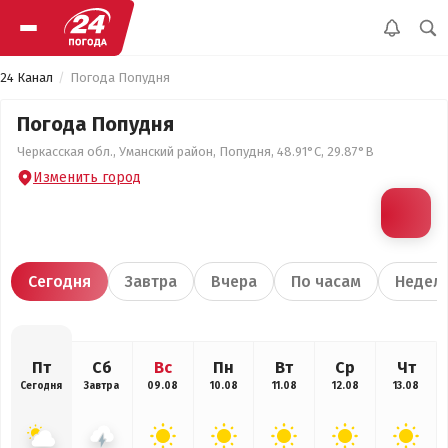
24 Канал
Погода Попудня
Погода Попудня
Черкасская обл., Уманский район, Попудня, 48.91°С, 29.87°В
Изменить город
Сегодня
Завтра
Вчера
По часам
Недел
Пт
Сб
Вс
Пн
Вт
Ср
Чт
Сегодня
Завтра
09.08
10.08
11.08
12.08
13.08