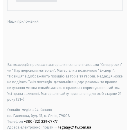
Наши приложения:
android
apple
smart tv
samsung smart tv
Всі комерційні рекламні матеріали позначені словами "Спецпроєкт"
чи "Партнерський матеріал". Матеріали з позначкою "Експерт",
"Позиція" відображають позицію авторів та героїв. Редакція може
не поділяти їхніх поглядів. Детальніше щодо реклами та правил
цитування можна ознайомитись в правилах користування сайтом.
Усі права захищені.
Матеріали сайту призначені для осіб старше
21
року (21+)
Онлайн-медіа «24 Канал»
пл. Галицька, буд. 15, м. Львів, 79008
Телефон
+380 (32) 229-77-77
Адреса електронної пошти —
legal@24tv.com.ua