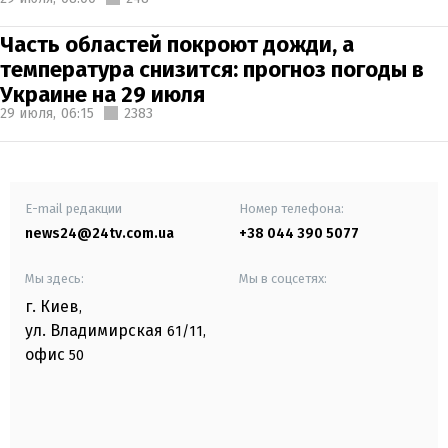
Часть областей покроют дожди, а
температура снизится: прогноз погоды в
Украине на 29 июля
29 июля,
06:15
2383
E-mail редакции
Номер телефона:
news24@24tv.com.ua
+38 044 390 5077
Мы здесь:
Мы в соцсетях:
г. Киев
,
ул. Владимирская
61/11,
офис
50