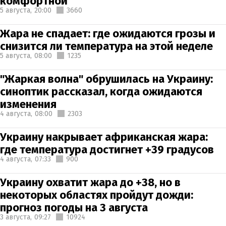
комфортной
5 августа,
20:00
3660
Жара не спадает: где ожидаются грозы и
снизится ли температура на этой неделе
5 августа,
08:00
1235
"Жаркая волна" обрушилась на Украину:
синоптик рассказал, когда ожидаются
изменения
4 августа,
08:00
2303
Украину накрывает африканская жара:
где температура достигнет +39 градусов
4 августа,
07:33
900
Украину охватит жара до +38, но в
некоторых областях пройдут дожди:
прогноз погоды на 3 августа
3 августа,
09:27
10924