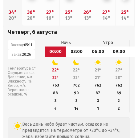
34°
36°
27°
25°
26°
27°
25°
20°
20°
16°
13°
13°
14°
14°
Четверг, 6 августа
Ночь
Утро
Восход:
05:11
00:00
03:00
06:00
09:00
1
Закат:
20:26
Температура С°
22°
22°
21°
27°
Ощущается как
Давление, мм
22°
22°
21°
28°
Влажность, %
763
762
762
762
Ветер, м/с
Вероятность
88
90
87
69
осадков, %
3
3
3
2
4
14
1
2
Весь день небо будет чистым, осадков не
предвидится. На термометре от +20°C до +34°C,
жара, избегайте прямого солнца.