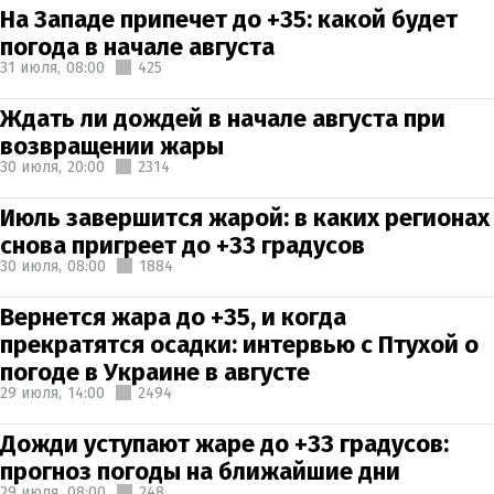
На Западе припечет до +35: какой будет
погода в начале августа
31 июля,
08:00
425
Ждать ли дождей в начале августа при
возвращении жары
30 июля,
20:00
2314
Июль завершится жарой: в каких регионах
снова пригреет до +33 градусов
30 июля,
08:00
1884
Вернется жара до +35, и когда
прекратятся осадки: интервью с Птухой о
погоде в Украине в августе
29 июля,
14:00
2494
Дожди уступают жаре до +33 градусов:
прогноз погоды на ближайшие дни
29 июля,
08:00
248