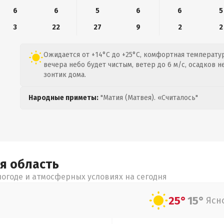
6
6
5
6
6
5
3
22
27
9
2
2
Ожидается от +14°C до +25°C, комфортная температур
вечера небо будет чистым, ветер до 6 м/с, осадков н
зонтик дома.
Народные приметы:
"Матия (Матвея). «Считалось"
ая
область
огоде и атмосферных условиях на сегодня
25°
15°
Ясн