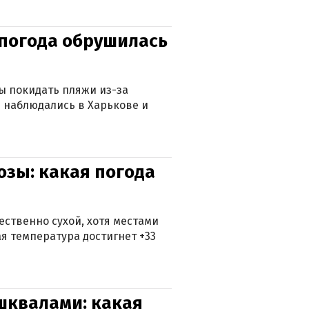
епогода обрушилась
ны покидать пляжи из-за
 наблюдались в Харькове и
озы: какая погода
ственно сухой, хотя местами
 температура достигнет +33
 шквалами: какая