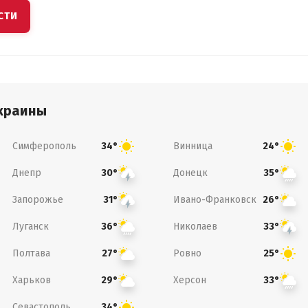
СТИ
краины
Симферополь
Винница
34°
24°
Днепр
Донецк
30°
35°
Запорожье
Ивано-Франковск
31°
26°
Луганск
Николаев
36°
33°
Полтава
Ровно
27°
25°
Харьков
Херсон
29°
33°
Севастополь
34°