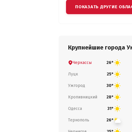
ПОКАЗАТЬ ДРУГИЕ ОБЛА
Крупнейшие города У
Черкассы
26°
Луцк
25°
Ужгород
30°
Кропивницкий
28°
Одесса
31°
Тернополь
26°
Чернигов
25°