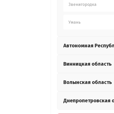
Звенигородка
Умань
Автономная Респуб
Винницкая
область
Волынская
область
Днепропетровская