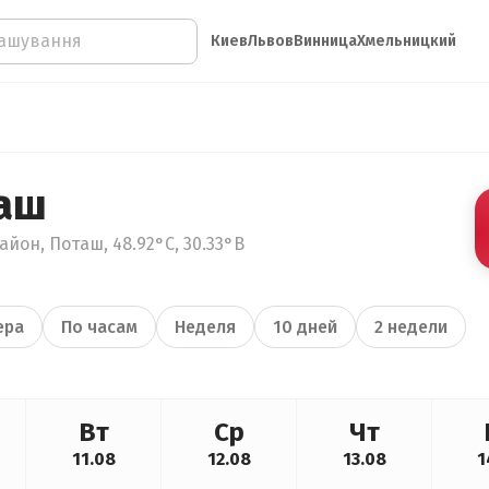
Киев
Львов
Винница
Хмельницкий
аш
йон, Поташ, 48.92°С, 30.33°В
ера
По часам
Неделя
10 дней
2 недели
Вт
Ср
Чт
11.08
12.08
13.08
1