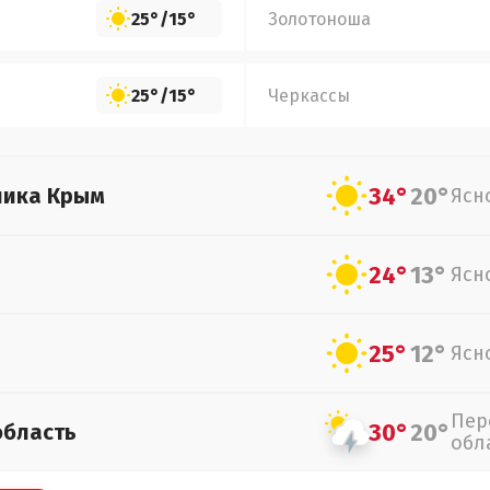
25°
/
15°
Золотоноша
25°
/
15°
Черкассы
34°
20°
лика Крым
Ясн
24°
13°
Ясн
25°
12°
Ясн
Пер
30°
20°
область
обл