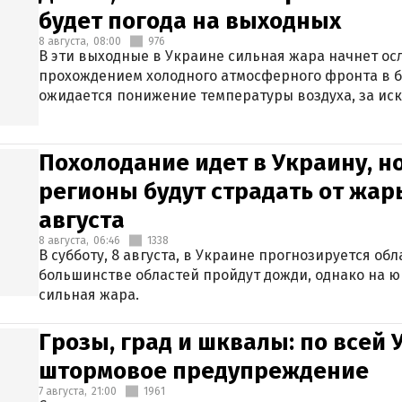
будет погода на выходных
8 августа,
08:00
976
В эти выходные в Украине сильная жара начнет осл
прохождением холодного атмосферного фронта в 
ожидается понижение температуры воздуха, за ис
Крыма.
Похолодание идет в Украину, н
регионы будут страдать от жары
августа
8 августа,
06:46
1338
В субботу, 8 августа, в Украине прогнозируется об
большинстве областей пройдут дожди, однако на ю
сильная жара.
Грозы, град и шквалы: по всей
штормовое предупреждение
7 августа,
21:00
1961