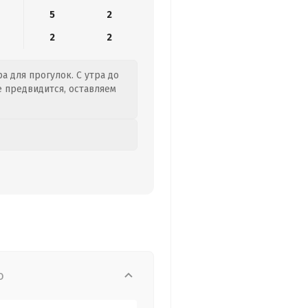
5
2
2
2
а для прогулок. С утра до
е предвидится, оставляем
о