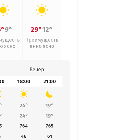
5°
9°
29°
12°
муществ
Преимуществ
о ясно
енно ясно
Вечер
00
18:00
21:00
°
24°
19°
°
24°
19°
5
764
765
4
46
61