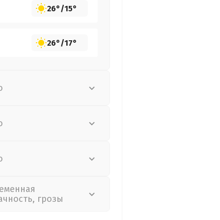
26°
/
15°
26°
/
17°
о
о
о
еменная
ачность, грозы