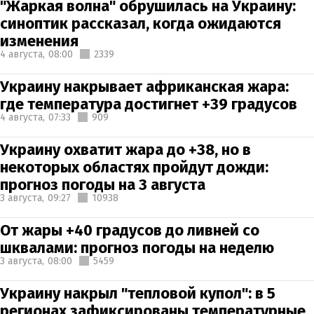
"Жаркая волна" обрушилась на Украину:
синоптик рассказал, когда ожидаются
изменения
4 августа,
08:00
2339
Украину накрывает африканская жара:
где температура достигнет +39 градусов
4 августа,
07:33
909
Украину охватит жара до +38, но в
некоторых областях пройдут дожди:
прогноз погоды на 3 августа
3 августа,
09:27
10938
От жары +40 градусов до ливней со
шквалами: прогноз погоды на неделю
3 августа,
08:00
5459
Украину накрыл "тепловой купол": в 5
регионах зафиксированы температурные