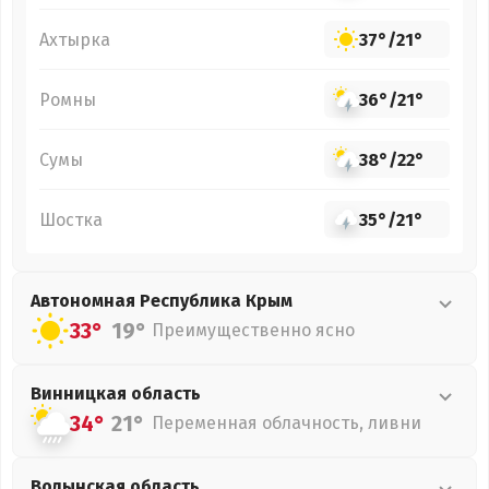
Ахтырка
37°
/
21°
Ромны
36°
/
21°
Сумы
38°
/
22°
Шостка
35°
/
21°
Автономная Республика Крым
33°
19°
Преимущественно ясно
Винницкая
область
34°
21°
Переменная облачность, ливни
Волынская
область