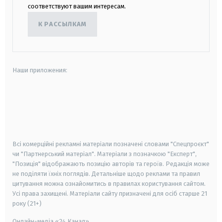
соответствуют вашим интересам.
К РАССЫЛКАМ
Наши приложения:
android
apple
smart tv
samsung smart tv
Всі комерційні рекламні матеріали позначені словами "Спецпроєкт"
чи "Партнерський матеріал". Матеріали з позначкою "Експерт",
"Позиція" відображають позицію авторів та героїв. Редакція може
не поділяти їхніх поглядів. Детальніше щодо реклами та правил
цитування можна ознайомитись в правилах користування сайтом.
Усі права захищені.
Матеріали сайту призначені для осіб старше
21
року (21+)
Онлайн-медіа «24 Канал»