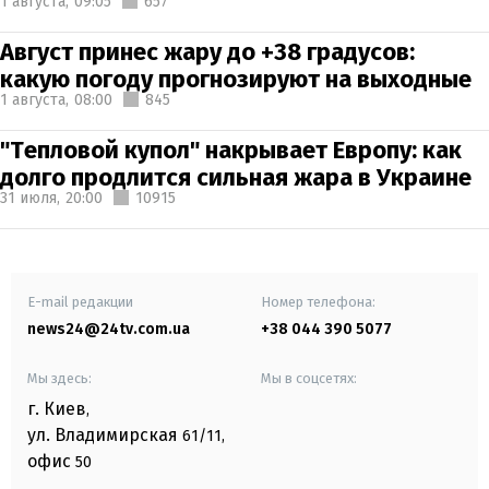
1 августа,
09:05
657
Август принес жару до +38 градусов:
какую погоду прогнозируют на выходные
1 августа,
08:00
845
"Тепловой купол" накрывает Европу: как
долго продлится сильная жара в Украине
31 июля,
20:00
10915
E-mail редакции
Номер телефона:
news24@24tv.com.ua
+38 044 390 5077
Мы здесь:
Мы в соцсетях:
г. Киев
,
ул. Владимирская
61/11,
офис
50