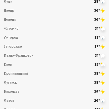
Луцк
28°
Днепр
36°
Донецк
36°
Житомир
31°
Ужгород
32°
Запорожье
37°
Ивано-Франковск
31°
Киев
35°
Кропивницкий
38°
Луганск
38°
Николаев
39°
Львов
26°