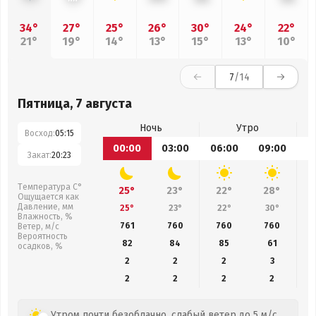
34°
27°
25°
26°
30°
24°
22°
21°
19°
14°
13°
15°
13°
10°
7
/14
Пятница, 7 августа
Ночь
Утро
Восход:
05:15
00:00
03:00
06:00
09:00
1
Закат:
20:23
Температура С°
25°
23°
22°
28°
Ощущается как
Давление, мм
25°
23°
22°
30°
Влажность, %
761
760
760
760
Ветер, м/с
Вероятность
82
84
85
61
осадков, %
2
2
2
3
2
2
2
2
Утром почти безоблачно, слабый ветер до 5 м/с.