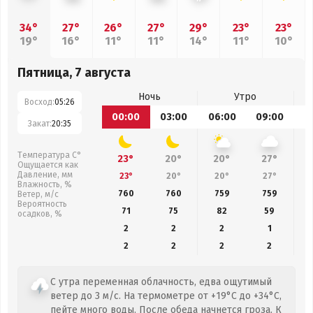
34°
27°
26°
27°
29°
23°
23°
19°
16°
11°
11°
14°
11°
10°
Пятница, 7 августа
Ночь
Утро
Восход:
05:26
00:00
03:00
06:00
09:00
1
Закат:
20:35
Температура С°
23°
20°
20°
27°
Ощущается как
Давление, мм
23°
20°
20°
27°
Влажность, %
760
760
759
759
Ветер, м/с
Вероятность
71
75
82
59
осадков, %
2
2
2
1
2
2
2
2
С утра переменная облачность, едва ощутимый
ветер до 3 м/с. На термометре от +19°C до +34°C,
пейте много воды. После обеда начнется гроза. К