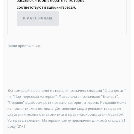
рассылок, чтобы выбрать те, которые
соответствуют вашим интересам.
К РАССЫЛКАМ
Наши приложения:
android
apple
smart tv
samsung smart tv
Всі комерційні рекламні матеріали позначені словами "Спецпроєкт"
чи "Партнерський матеріал". Матеріали з позначкою "Експерт",
"Позиція" відображають позицію авторів та героїв. Редакція може
не поділяти їхніх поглядів. Детальніше щодо реклами та правил
цитування можна ознайомитись в правилах користування сайтом.
Усі права захищені.
Матеріали сайту призначені для осіб старше
21
року (21+)