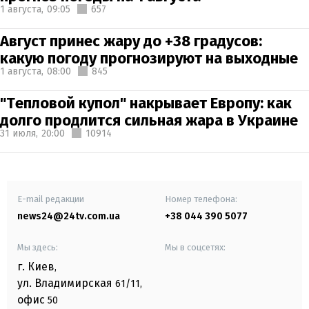
1 августа,
09:05
657
Август принес жару до +38 градусов:
какую погоду прогнозируют на выходные
1 августа,
08:00
845
"Тепловой купол" накрывает Европу: как
долго продлится сильная жара в Украине
31 июля,
20:00
10914
E-mail редакции
Номер телефона:
news24@24tv.com.ua
+38 044 390 5077
Мы здесь:
Мы в соцсетях:
г. Киев
,
ул. Владимирская
61/11,
офис
50