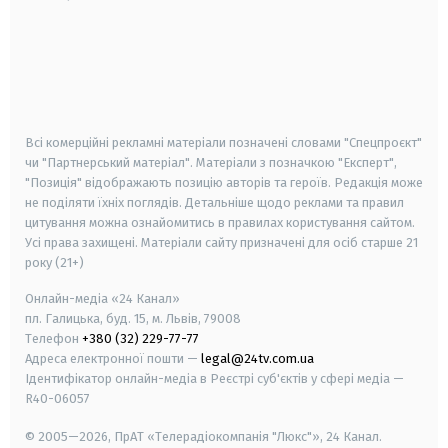
android
apple
smart tv
samsung smart tv
Всі комерційні рекламні матеріали позначені словами "Спецпроєкт"
чи "Партнерський матеріал". Матеріали з позначкою "Експерт",
"Позиція" відображають позицію авторів та героїв. Редакція може
не поділяти їхніх поглядів. Детальніше щодо реклами та правил
цитування можна ознайомитись в правилах користування сайтом.
Усі права захищені.
Матеріали сайту призначені для осіб старше
21
року (21+)
Онлайн-медіа «24 Канал»
пл. Галицька, буд. 15, м. Львів, 79008
Телефон
+380 (32) 229-77-77
Адреса електронної пошти —
legal@24tv.com.ua
Ідентифікатор онлайн-медіа в Реєстрі суб'єктів у сфері медіа —
R40-06057
© 2005—2026,
ПрАТ «Телерадіокомпанія "Люкс"», 24 Канал.