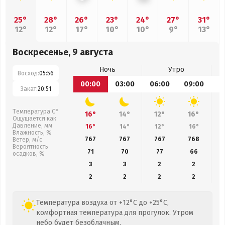
25°
28°
26°
23°
24°
27°
31°
12°
12°
17°
10°
10°
9°
13°
Воскресенье, 9 августа
Ночь
Утро
Восход:
05:56
00:00
03:00
06:00
09:00
1
Закат:
20:51
Температура С°
16°
14°
12°
16°
Ощущается как
Давление, мм
16°
14°
12°
16°
Влажность, %
767
767
767
768
Ветер, м/с
Вероятность
71
70
77
66
осадков, %
3
3
2
2
2
2
2
2
Температура воздуха от +12°C до +25°C,
комфортная температура для прогулок. Утром
небо будет безоблачным.