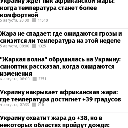
Украину ждет пик африканской жары:
когда температура станет более
комфортной
5 августа,
20:00
11510
Жара не спадает: где ожидаются грозы и
снизится ли температура на этой неделе
5 августа,
08:00
1325
"Жаркая волна" обрушилась на Украину:
синоптик рассказал, когда ожидаются
изменения
4 августа,
08:00
2351
Украину накрывает африканская жара:
где температура достигнет +39 градусов
4 августа,
07:33
916
Украину охватит жара до +38, но в
некоторых областях пройдут дожди: