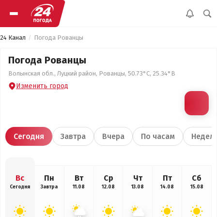
24 Канал
Погода Рованцы
Погода Рованцы
Волынская обл., Луцкий район, Рованцы, 50.73°С, 25.34°В
Изменить город
Сегодня
Завтра
Вчера
По часам
Недел
Вс
Пн
Вт
Ср
Чт
Пт
Сб
Сегодня
Завтра
11.08
12.08
13.08
14.08
15.08