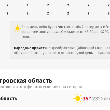
2
1
2
2
2
2
2
2
2
2
2
2
Весь день небо будет чистым, слабый ветер до 4 м/с,
оставляем зонтик дома. Ожидается от +21°C до +37°C,
тени.
Народные приметы:
"Преображение (Яблочный Спас). «О
«Пришел Спас — ушло лето от нас». Сухой день — сухая о
тровская
область
огоде и атмосферных условиях на сегодня
35°
23°
область
Ясн