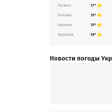
Луганск
37°
Полтава
35°
Харьков
35°
Чернигов
38°
Новости погоды Ук