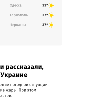
Одесса
33°
Тернополь
37°
Черкассы
37°
и рассказали,
в Украине
ение погодной ситуации.
ие жары. При этом
астей.