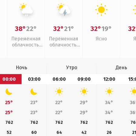
38°
22°
32°
21°
32°
19°
32
Переменная
Переменная
Ясно
облачность,
облачность,
слабый дождь
грозы
Ночь
Утро
День
00:00
03:00
06:00
09:00
12:00
15:
25°
23°
22°
29°
34°
36
25°
23°
22°
29°
34°
36
762
762
762
762
762
76
52
60
64
42
26
2