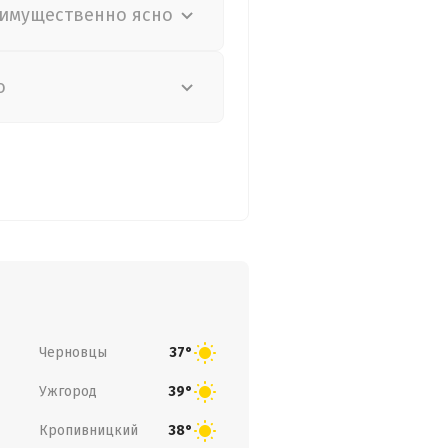
имущественно ясно
о
Черновцы
37°
Ужгород
39°
Кропивницкий
38°