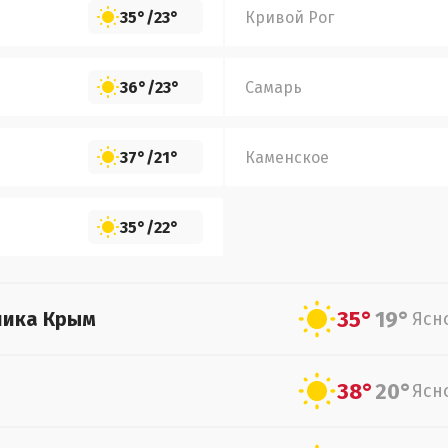
35°
/
23°
Кривой Рог
36°
/
23°
Самарь
37°
/
21°
Каменское
35°
/
22°
35°
19°
лика Крым
Ясн
38°
20°
Ясн