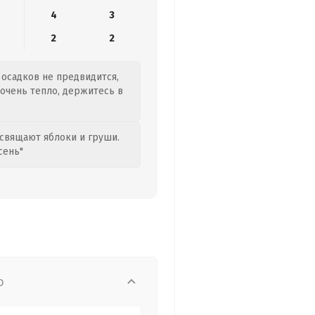
4
3
2
2
 осадков не предвидится,
 очень тепло, держитесь в
свящают яблоки и груши.
сень"
о