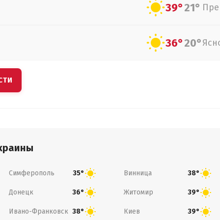
39°
21°
Пре
36°
20°
Ясн
СТИ
краины
Симферополь
Винница
35°
38°
Донецк
Житомир
36°
39°
Ивано-Франковск
Киев
38°
39°