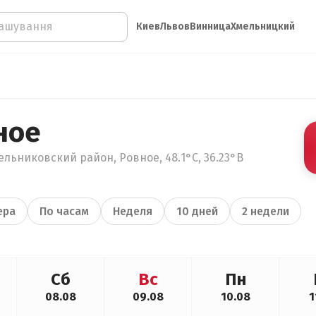
Киев
Львов
Винница
Хмельницкий
ное
льниковский район, Ровное, 48.1°С, 36.23°В
ера
По часам
Неделя
10 дней
2 недели
Сб
Вс
Пн
08.08
09.08
10.08
1