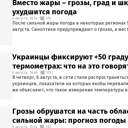
Вместо жары – грозы, град и шк
ухудшится погода
6 августа,
18:54
474
После сильной жары погода в некоторых регионах 
августа. Синоптики предупреждают о грозах, а мес
Украинцы фиксируют +50 граду
термометрах: что на это говор
6 августа,
16:46
1051
В четверг, 6 августа, в сети стали распространят
украинцев, показатели на которых якобы перевали
же объясняют, что такое измерение температуры в
Грозы обрушатся на часть обла
сильной жары: прогноз погоды 
6 августа,
15:54
292