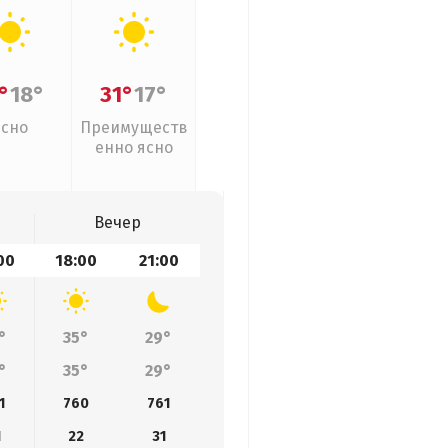
°
18°
31°
17°
Ясно
Преимуществ
енно ясно
Вечер
00
18:00
21:00
°
35°
29°
°
35°
29°
1
760
761
1
22
31