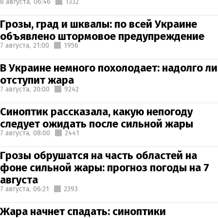
8 августа,
06:46
1332
Грозы, град и шквалы: по всей Украине
объявлено штормовое предупреждение
7 августа,
21:00
1956
В Украине немного похолодает: надолго ли
отступит жара
7 августа,
20:00
9242
Синоптик рассказала, какую непогоду
следует ожидать после сильной жары
7 августа,
08:00
2441
Грозы обрушатся на часть областей на
фоне сильной жары: прогноз погоды на 7
августа
7 августа,
06:21
2393
Жара начнет спадать: синоптики