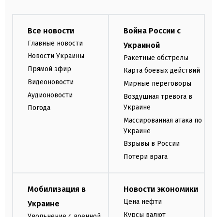
Все новости
Война России с
Главные новости
Украиной
Новости Украины
Ракетные обстрелы
Прямой эфир
Карта боевых действий
Видеоновости
Мирные переговоры
Аудионовости
Воздушная тревога в
Украине
Погода
Массированная атака по
Украине
Взрывы в России
Потери врага
Мобилизация в
Новости экономики
Цена нефти
Украине
Курсы валют
Увольнение с военной