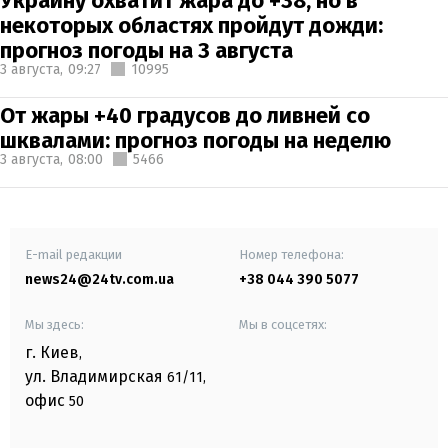
Украину охватит жара до +38, но в
некоторых областях пройдут дожди:
прогноз погоды на 3 августа
3 августа,
09:27
10995
От жары +40 градусов до ливней со
шквалами: прогноз погоды на неделю
3 августа,
08:00
5466
E-mail редакции
Номер телефона:
news24@24tv.com.ua
+38 044 390 5077
Мы здесь:
Мы в соцсетях:
г. Киев
,
ул. Владимирская
61/11,
офис
50