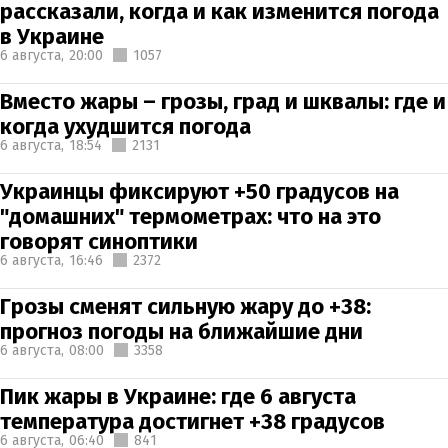
рассказали, когда и как изменится погода
в Украине
6 августа,
20:00
1057
Вместо жары – грозы, град и шквалы: где и
когда ухудшится погода
6 августа,
18:54
2131
Украинцы фиксируют +50 градусов на
"домашних" термометрах: что на это
говорят синоптики
6 августа,
16:46
2372
Грозы сменят сильную жару до +38:
прогноз погоды на ближайшие дни
6 августа,
08:00
3358
Пик жары в Украине: где 6 августа
температура достигнет +38 градусов
6 августа,
06:40
841