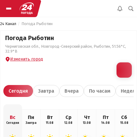
24 Канал
Погода Рыботин
Погода Рыботин
Черниговская обл., Новгород-Северский район, Рыботин, 51.56°С,
32.9°В
Изменить город
Сегодня
Завтра
Вчера
По часам
Недел
Вс
Пн
Вт
Ср
Чт
Пт
Сб
Сегодня
Завтра
11.08
12.08
13.08
14.08
15.08