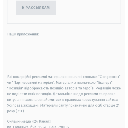
К РАССЫЛКАМ
Наши приложения:
android
apple
smart tv
samsung smart tv
Всі комерційні рекламні матеріали позначені словами "Спецпроєкт"
чи "Партнерський матеріал". Матеріали з позначкою "Експерт",
"Позиція" відображають позицію авторів та героїв. Редакція може
не поділяти їхніх поглядів. Детальніше щодо реклами та правил
цитування можна ознайомитись в правилах користування сайтом.
Усі права захищені.
Матеріали сайту призначені для осіб старше
21
року (21+)
Онлайн-медіа «24 Канал»
пл. Галицька, буд. 15, м. Львів, 79008