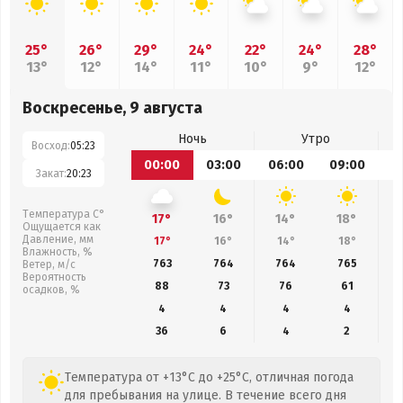
25°
26°
29°
24°
22°
24°
28°
13°
12°
14°
11°
10°
9°
12°
Воскресенье, 9 августа
Ночь
Утро
Восход:
05:23
00:00
03:00
06:00
09:00
1
Закат:
20:23
Температура С°
17°
16°
14°
18°
Ощущается как
Давление, мм
17°
16°
14°
18°
Влажность, %
763
764
764
765
Ветер, м/с
Вероятность
88
73
76
61
осадков, %
4
4
4
4
36
6
4
2
Температура от +13°C до +25°C, отличная погода
для пребывания на улице. В течение всего дня